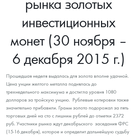
рынка золотых
Новости
Монеты и жетоны ЗМД
Клуб ЗМД
Подбор монет
Иностранные
Памятные монеты России и СССР
инвестиционных
Котировки
Георгий Победоносец
Гарантии
Информация
Аналитика и события
Монеты стран мира после 1950г
Монеты Царской России
Контакты
Золотой червонец Сеятель
Выкуп монет
Распродажа монет и жетонов
Cтатьи
Курс золота и серебра
Итоги 2025 года. Прогноз курсов золота, серебра, платины на
монет (30 ноября –
2026 год
О нас
Золотые слитки
Вопрос - ответ
Георгий Победоносец - динамика цен
Лом выкуп
Выкуп серебряных монет
6 декабря 2015 г.)
Аксессуары
Памятка для работы с монетами из драгметаллов
Скупка слитков
Наши преимущества
Гарри Поттер
Условия возврата
Письмо директору
Прошедшая неделя выдалась для золота вполне удачной.
Цена унции желтого металла поднялась до
Год Лошади
Монеты
Пресс-служба
трехнедельного максимума и достигла уровня 1080
долларов за тройскую унцию. Рублевые котировки также
Флот: ледоколы и корабли
Политика конфиденциальности
значительно прибавили. Грамм золото подорожал за пять
Жетоны "Необыкновенные обитатели глубин"
Политика использования Cookies
торговых дней на сто с лишним рублей до отметки 2372
руб. Участники рынка ждут декабрьского заседания ФРС
Ювелирные изделия
Положение по обработке и защите персональных данных
(15-16 декабря), которое и определит дальнейшую судьбу