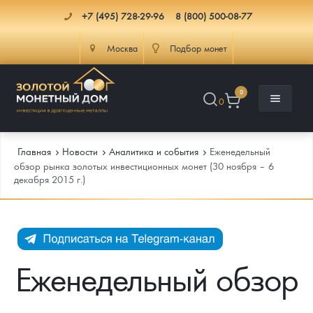
+7 (495) 728-29-96
8 (800) 500-08-77
Москва
Подбор монет
0
0
Главная
Новости
Аналитика и события
Еженедельный
обзор рынка золотых инвестиционных монет (30 ноября – 6
декабря 2015 г.)
Каталог
Инфо
Каталог Монет
Доставка
Инвестиционные монеты
Как сделать заказ
Еженедельный обзор
Услуги
Памятные и старинные монеты
Подлинность монет
Монеты Россия и СССР