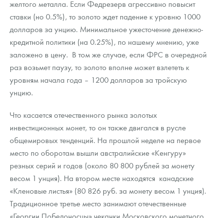
желтого металла. Если Федрезерв агрессивно повысит
Русская нумизматика
ставки (но 0.5%), то золото ждет падение к уровню 1000
Золотая карманная галерея
долларов за унцию. Минимальное ужесточение денежно-
кредитной политики (на 0.25%), по нашему мнению, уже
Наборы подарочных и коллекционных монет
заложено в цену. В том же случае, если ФРС в очередной
раз возьмет паузу, то золото вполне может взлететь к
Монеты и жетоны из недрагоценных металлов
уровням начала года – 1200 долларов за тройскую
Книги по нумизматике
унцию.
Что касается отечественного рынка золотых
инвестиционных монет, то он также двигался в русле
общемировых тенденций. На прошлой неделе на первое
место по оборотам вышли австралийские «Кенгуру»
резных серий и годов (около 80 800 рублей за монету
весом 1 унция). На втором месте находятся канадские
«Кленовые листья» (80 826 руб. за монету весом 1 унция).
Традиционное третье место занимают отечественные
«Георгии Победоносцы» чеканки Московского монетного