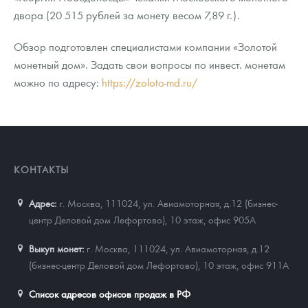
двора (20 515 рублей за монету весом 7,89 г.).
Обзор подготовлен специалистами компании «Золотой
монетный дом». Задать свои вопросы по инвест. монетам
можно по адресу:
https://zoloto-md.ru/
КОНТАКТЫ
Адрес:
г. Москва, 111024
,
ул. Авиамоторная, д.12 (бизнес-
центр Деловой дом Лефортово), 10 этаж, офис 905А
Выкуп монет:
г. Москва, 111024, ул. Авиамоторная, д.12
(бизнес-центр Деловой дом Лефортово), 10 этаж, офис 911А
Список адресов офисов продаж в РФ