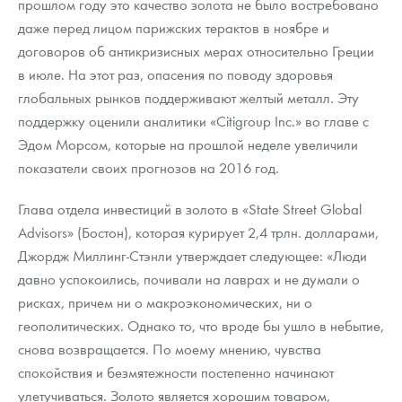
прошлом году это качество золота не было востребовано
Русская нумизматика
даже перед лицом парижских терактов в ноябре и
Золотая карманная галерея
договоров об антикризисных мерах относительно Греции
в июле. На этот раз, опасения по поводу здоровья
Наборы подарочных и коллекционных монет
глобальных рынков поддерживают желтый металл. Эту
поддержку оценили аналитики «Citigroup Inc.» во главе с
Монеты и жетоны из недрагоценных металлов
Эдом Морсом, которые на прошлой неделе увеличили
Книги по нумизматике
показатели своих прогнозов на 2016 год.
Глава отдела инвестиций в золото в «State Street Global
Advisors» (Бостон), которая курирует 2,4 трлн. долларами,
Джордж Миллинг-Стэнли утверждает следующее: «Люди
давно успокоились, почивали на лаврах и не думали о
рисках, причем ни о макроэкономических, ни о
геополитических. Однако то, что вроде бы ушло в небытие,
снова возвращается. По моему мнению, чувства
спокойствия и безмятежности постепенно начинают
улетучиваться. Золото является хорошим товаром,