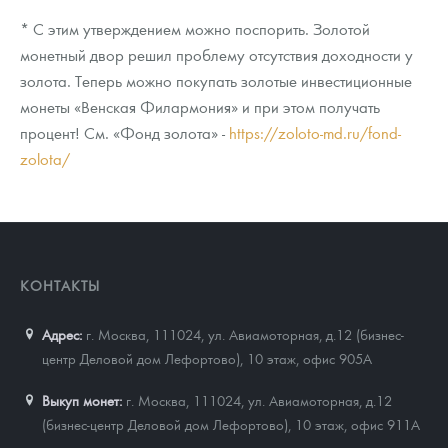
* С этим утверждением можно поспорить. Золотой
монетный двор решил проблему отсутствия доходности у
золота. Теперь можно покупать золотые инвестиционные
монеты «Венская Филармония» и при этом получать
процент! См. «Фонд золота» -
https://zoloto-md.ru/fond-
zolota/
КОНТАКТЫ
Адрес:
г. Москва, 111024
,
ул. Авиамоторная, д.12 (бизнес-
центр Деловой дом Лефортово), 10 этаж, офис 905А
Выкуп монет:
г. Москва, 111024, ул. Авиамоторная, д.12
(бизнес-центр Деловой дом Лефортово), 10 этаж, офис 911А