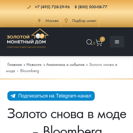
+7 (495) 728-29-96
8 (800) 500-08-77
Москва
Подбор монет
0
0
Главная
Новости
Аналитика и события
Золото снова в
моде – Bloomberg
Каталог
Инфо
Каталог Монет
Золото снова в моде
Доставка
Инвестиционные монеты
Как сделать заказ
– Bloomberg
Услуги
Памятные и старинные монеты
Подлинность монет
Монеты Россия и СССР