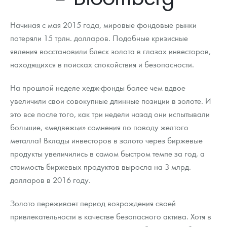
Новости
Монеты и жетоны ЗМД
Клуб ЗМД
Подбор монет
Иностранные
Памятные монеты России и СССР
Начиная с мая 2015 года, мировые фондовые рынки
Котировки
Георгий Победоносец
Гарантии
Информация
Аналитика и события
Монеты стран мира после 1950г
Монеты Царской России
потеряли 15 трлн. долларов. Подобные кризисные
явления восстановили блеск золота в глазах инвесторов,
Контакты
Золотой червонец Сеятель
Выкуп монет
Распродажа монет и жетонов
Cтатьи
Курс золота и серебра
Итоги 2025 года. Прогноз курсов золота, серебра, платины на
2026 год
находящихся в поисках спокойствия и безопасности.
О нас
Золотые слитки
Вопрос - ответ
Георгий Победоносец - динамика цен
Лом выкуп
Выкуп серебряных монет
На прошлой неделе хедж-фонды более чем вдвое
Аксессуары
Памятка для работы с монетами из драгметаллов
Скупка слитков
Наши преимущества
увеличили свои совокупные длинные позиции в золоте. И
это все после того, как три недели назад они испытывали
Гарри Поттер
Условия возврата
Письмо директору
большие, «медвежьи» сомнения по поводу желтого
металла! Вклады инвесторов в золото через биржевые
Год Лошади
Монеты
Пресс-служба
продукты увеличились в самом быстром темпе за год, а
Флот: ледоколы и корабли
Политика конфиденциальности
стоимость биржевых продуктов выросла на 3 млрд.
долларов в 2016 году.
Жетоны "Необыкновенные обитатели глубин"
Политика использования Cookies
Золото переживает период возрождения своей
Ювелирные изделия
Положение по обработке и защите персональных данных
привлекательности в качестве безопасного актива. Хотя в