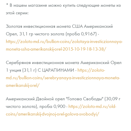
* В нашем магазине можно купить следующие монеты из
этой серии:
Золотая инвестиционная монета США Американский
Орел, 31,1 гр чистого золота (проба 0,9167) -
https://zoloto-md.ru/bullion-coins/zolotaya-investiczionnaya-
moneta-ssha-amerikanskij-orel-2015-10-19-18-13-38/
Серебряная инвестиционная монета Американский Орел
1 унция (31,1 г) С ЦАРАПИНАМИ -
https://zoloto-
md.ru/bullion-coins/serebryanaya-investiczionnaya-moneta-
amerikanskij-orel/
Американский Двойной орел "Голова Свободы" (30,09 г
чистого золота), проба 0,900 -
https://zoloto-md.ru/old-
coins/amerikanskij-dvojnoj-orel-golova-svobodyi/