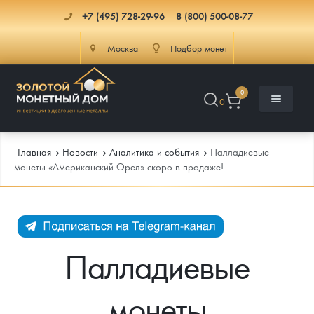
+7 (495) 728-29-96
8 (800) 500-08-77
Москва
Подбор монет
0
0
Главная
Новости
Аналитика и события
Палладиевые
монеты «Американский Орел» скоро в продаже!
Каталог
Инфо
Каталог Монет
Палладиевые
Доставка
Инвестиционные монеты
Как сделать заказ
монеты
Услуги
Памятные и старинные монеты
Подлинность монет
Монеты Россия и СССР