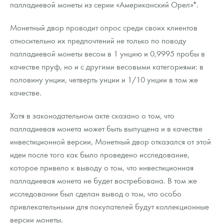
палладиевой монеты из серии «Американский Орел»*.
Русская нумизматика
Золотая карманная галерея
Монетный двор проводит опрос среди своих клиентов
относительно их предпочтений не только по поводу
Наборы подарочных и коллекционных монет
палладиевой монеты весом в 1 унцию и 0,9995 пробы в
качестве пруф, но и с другими весовыми категориями: в
Монеты и жетоны из недрагоценных металлов
половину унции, четверть унции и 1/10 унции в том же
качестве.
Книги по нумизматике
Хотя в законодательном акте сказано о том, что
палладиевая монета может быть выпущена и в качестве
инвестиционной версии, Монетный двор отказался от этой
идеи после того как было проведено исследование,
которое привело к выводу о том, что инвестиционная
палладиевая монета не будет востребована. В том же
исследовании был сделан вывод о том, что особо
привлекательными для покупателей будут коллекционные
версии монеты.