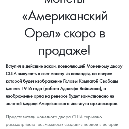
Новости
Монеты и жетоны ЗМД
Клуб ЗМД
Подбор монет
Иностранные
Памятные монеты России и СССР
«Американский
Котировки
Георгий Победоносец
Гарантии
Информация
Аналитика и события
Монеты стран мира после 1950г
Монеты Царской России
Орел» скоро в
Контакты
Золотой червонец Сеятель
Выкуп монет
Распродажа монет и жетонов
Cтатьи
Курс золота и серебра
Итоги 2025 года. Прогноз курсов золота, серебра, платины на
2026 год
О нас
Золотые слитки
Вопрос - ответ
Георгий Победоносец - динамика цен
Лом выкуп
Выкуп серебряных монет
продаже!
Аксессуары
Памятка для работы с монетами из драгметаллов
Скупка слитков
Наши преимущества
Вступил в действие закон, позволяющий Монетному двору
Гарри Поттер
Условия возврата
Письмо директору
США выпустить в свет монету из палладия, на аверсе
которой будет изображение Головы Крылатой Свободы
Год Лошади
Монеты
Пресс-служба
монеты 1916 года (работа Адольфа Вайнмана), а
Флот: ледоколы и корабли
Политика конфиденциальности
изображение орла на реверсе будет заимствовано из
золотой медали Американского института архитекторов
.
Жетоны "Необыкновенные обитатели глубин"
Политика использования Cookies
Представители монетного двора США серьезно
Ювелирные изделия
Положение по обработке и защите персональных данных
рассматривают возможность создания первой в истории