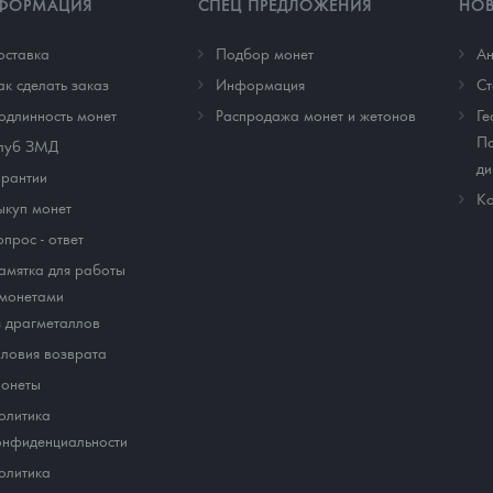
ФОРМАЦИЯ
СПЕЦ ПРЕДЛОЖЕНИЯ
НО
оставка
Подбор монет
Ан
ак сделать заказ
Информация
Cт
одлинность монет
Распродажа монет и жетонов
Ге
По
луб ЗМД
ди
арантии
Ко
ыкуп монет
опрос - ответ
амятка для работы
 монетами
з драгметаллов
словия возврата
онеты
олитика
онфиденциальности
олитика