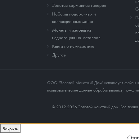
и
Золотая карманная галерея
C
Наборы подарочных и
П
коллекционных монет
о
Монеты и жетоны из
п
недрагоценных металлов
д
Книги по нумизматике
Другое
ООО "Золотой Монетный Дом" использует файлы «co
пользовательские данные обрабатывались, пожалуйс
© 2012-2026 Золотой монетный дом. Все прав
Закрыть
Отпр