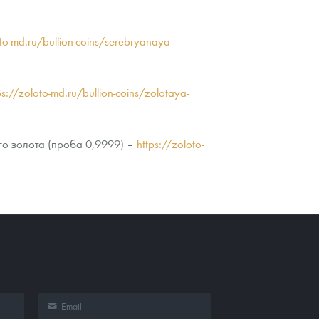
oto-md.ru/bullion-coins/serebryanaya-
ps://zoloto-md.ru/bullion-coins/zolotaya-
го золота (проба 0,9999) –
https://zoloto-