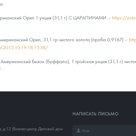
ы:
ериканский Орел 1 унция (31,1 г) С ЦАРАПИНАМИ –
https://zol
ериканский Орел, 31,1 гр чистого золота (проба 0,9167) –
htt
rel-2015-10-19-18-13-38/
мериканский Бизон (Буффало), 1 тройская унция (31,1 г) чисто
/
НАПИСАТЬ ПИСЬМО
, д.12 (бизнес-центр Деловой дом