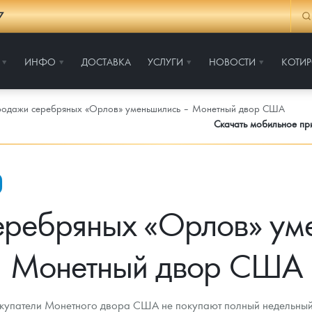
7
ИНФО
ДОСТАВКА
УСЛУГИ
НОВОСТИ
КОТИ
одажи серебряных «Орлов» уменьшились – Монетный двор США
Скачать мобильное п
ребряных «Орлов» ум
Монетный двор США
окупатели Монетного двора США не покупают полный недельный