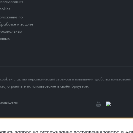
спользования
ookies
оложение по
бработке и защите
ерсональных
анных
okie» с целью персонализации сервисов и повышения удобства пользования 
та, ограничьте их использование в своём браузере.
а защищены
авить запрос на отслеживание поступления товара в ма