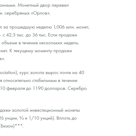
данными. Монетный двор перевел
н. серебряных «Орлов».
л за прошедшую неделю 1,006 млн. монет,
 42,5 тыс. до 36 тыс. Если продажи
объеме в течение нескольких недель.
нет. К текущему моменту продажи
в».
iation), курс золота вырос почти на 40
я относительно стабильным в течение
ся 10 февраля до 1190 долларов. Серебро
одажи золотой инвестиционный монеты
½ унции, ¼ и 1/10 унций). Вплоть до
(Бизон)***.