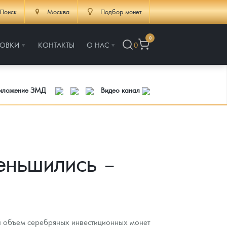
Поиск
Москва
Подбор монет
0
РОВКИ
КОНТАКТЫ
О НАС
0
риложение ЗМД
Видео канал
еньшились –
 объем серебряных инвестиционных монет