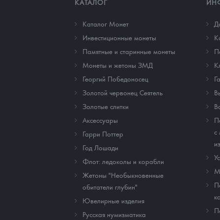
КАТАЛОГ
ИН
Каталог Монет
Д
Инвестиционные монеты
К
Памятные и старинные монеты
П
Монеты и жетоны ЗМД
К
Георгий Победоносец
Г
Золотой червонец Сеятель
В
Золотые слитки
В
Аксессуары
П
с
Гарри Поттер
и
Год Лошади
У
Флот: ледоколы и корабли
М
Жетоны "Необыкновенные
П
обитатели глубин"
к
Ювелирные изделия
П
Русская нумизматика