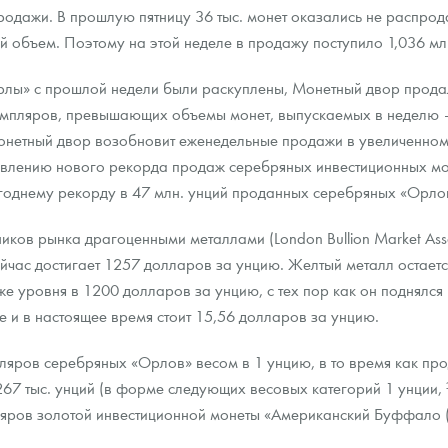
родажи. В прошлую пятницу 36 тыс. монет оказались не распро
й объем. Поэтому на этой неделе в продажу поступило 1,036 мл
ра, платины на 2026 год
Орлы» с прошлой недели были раскуплены, Монетный двор прода
мпляров, превышающих объемы монет, выпускаемых в неделю – с
онетный двор возобновит еженедельные продажи в увеличенном 
новлению нового рекорда продаж серебряных инвестиционных мо
однему рекорду в 47 млн. унций проданных серебряных «Орло
ов рынка драгоценными металлами (London Bullion Market Assoc
йчас достигает 1257 долларов за унцию. Желтый металл остаетс
иже уровня в 1200 долларов за унцию, с тех пор как он поднял
е и в настоящее время стоит 15,56 долларов за унцию.
данных
пляров серебряных «Орлов» весом в 1 унцию, в то время как пр
67 тыс. унций (в форме следующих весовых категорий 1 унции, 
ляров золотой инвестиционной монеты «Американский Буффало 