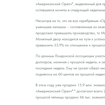
«Американский Орел»*, выделенный для п
оставшиеся монеты в следующий недельны
Контакты
Золотой червонец Сеятель
Выкуп монет
Распродажа монет и жетонов
Cтатьи
Курс золота и серебра
Итоги 2025 года. Прогноз курсов золота, сереб
Несмотря на то, что не все серебряные «
О нас
Золотые слитки
Вопрос - ответ
Георгий Победоносец - динамика цен
Лом выкуп
Выкуп серебряных монет
уменьшив излишки – составленные из экзе
Аксессуары
Памятка для работы с монетами из драгметаллов
Скупка слитков
Наши преимущества
продолжат превышать производство, то М
Монетный двор находится на пути к уста
Гарри Поттер
Условия возврата
Письмо директору
превысили 33,9% по отношению к прошлог
Год Лошади
Монеты
Пресс-служба
По данным Лондонской ассоциации участник
долларов, начиная с прошлой недели, и се
Флот: ледоколы и корабли
Политика конфиденциальности
последних недель. Ему не грозит обвал н
Жетоны "Необыкновенные обитатели глубин"
Политика использования Cookies
поднялось на 60 центов на прошлой недел
Ювелирные изделия
Положение по обработке и защите персональных 
В этом году уже продано 15,9 млн. экзем
«Американский Орел»** достигают всего 2
Русская нумизматика
прошлой пятницы продано 66 тыс. экземп
Золотая карманная галерея