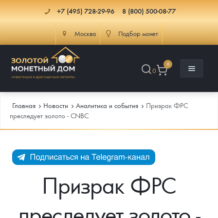
+7 (495) 728-29-96
8 (800) 500-08-77
Москва
Подбор монет
0
0
Главная
Новости
Аналитика и события
Призрак ФРС
преследует золото - CNBC
Каталог
Инфо
Каталог Монет
Призрак ФРС
Доставка
Инвестиционные монеты
Как сделать заказ
преследует золото -
Услуги
Памятные и старинные монеты
Подлинность монет
Монеты Россия и СССР