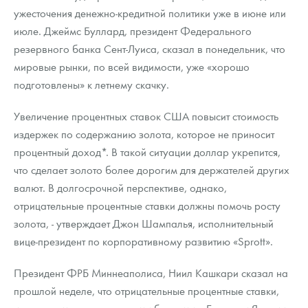
Русская нумизматика
ужесточения денежно-кредитной политики уже в июне или
июле. Джеймс Буллард, президент Федерального
Золотая карманная галерея
резервного банка Сент-Луиса, сказал в понедельник, что
мировые рынки, по всей видимости, уже «хорошо
Наборы подарочных и коллекционных монет
подготовлены» к летнему скачку.
Монеты и жетоны из недрагоценных металлов
Увеличение процентных ставок США повысит стоимость
Книги по нумизматике
издержек по содержанию золота, которое не приносит
процентный доход*. В такой ситуации доллар укрепится,
что сделает золото более дорогим для держателей других
валют. В долгосрочной перспективе, однако,
отрицательные процентные ставки должны помочь росту
золота, - утверждает Джон Шампалья, исполнительный
вице-президент по корпоративному развитию «Sprott».
Президент ФРБ Миннеаполиса, Ниил Кашкари сказал на
прошлой неделе, что отрицательные процентные ставки,