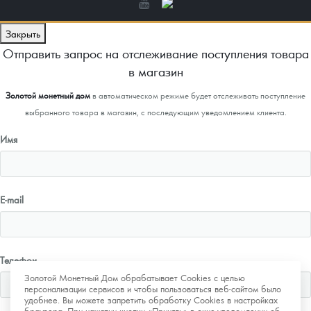
Закрыть
Отправить запрос на отслеживание поступления товара
в магазин
Золотой монетный дом
в автоматическом режиме будет отслеживать поступление
выбранного товара в магазин, с последующим уведомлением клиента.
Имя
E-mail
Телефон
Золотой Монетный Дом обрабатывает Cookies с целью
персонализации сервисов и чтобы пользоваться веб-сайтом было
удобнее. Вы можете запретить обработку Cookies в настройках
браузера. При нажатии кнопки «Принять» в окне-уведомлении об