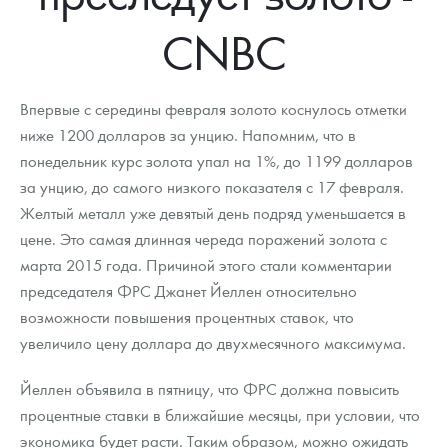
Новости
Монеты и жетоны ЗМД
Клуб ЗМД
Подбор монет
Иностранные
Памятные монеты России и СССР
CNBC
Котировки
Георгий Победоносец
Гарантии
Информация
Аналитика и события
Монеты стран мира после 1950г
Монеты Царской России
Контакты
Золотой червонец Сеятель
Выкуп монет
Распродажа монет и жетонов
Cтатьи
Курс золота и серебра
Итоги 2025 года. Прогноз курсов золота, серебра, платины на
Впервые с середины февраля золото коснулось отметки
2026 год
ниже 1200 долларов за унцию. Напомним, что в
О нас
Золотые слитки
Вопрос - ответ
Георгий Победоносец - динамика цен
Лом выкуп
Выкуп серебряных монет
понедельник курс золота упал на 1%, до 1199 долларов
за унцию, до самого низкого показателя с 17 февраля.
Аксессуары
Памятка для работы с монетами из драгметаллов
Скупка слитков
Наши преимущества
Желтый металл уже девятый день подряд уменьшается в
Гарри Поттер
Условия возврата
цене. Это самая длинная череда поражений золота с
Письмо директору
марта 2015 года. Причиной этого стали комментарии
Год Лошади
Монеты
Пресс-служба
председателя ФРС Джанет Йеллен относительно
возможности повышения процентных ставок, что
Флот: ледоколы и корабли
Политика конфиденциальности
увеличило цену доллара до двухмесячного максимума.
Жетоны "Необыкновенные обитатели глубин"
Политика использования Cookies
Йеллен объявила в пятницу, что ФРС должна повысить
Ювелирные изделия
Положение по обработке и защите персональных данных
процентные ставки в ближайшие месяцы, при условии, что
экономика будет расти. Таким образом, можно ожидать