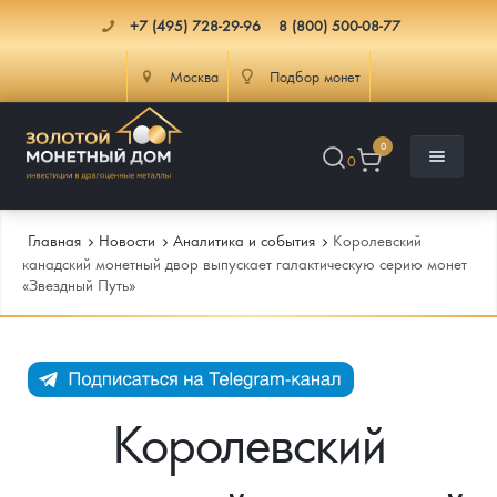
+7 (495) 728-29-96
8 (800) 500-08-77
Москва
Подбор монет
0
0
Главная
Новости
Аналитика и события
Королевский
канадский монетный двор выпускает галактическую серию монет
«Звездный Путь»
Каталог
Инфо
Каталог Монет
Доставка
Инвестиционные монеты
Как сделать заказ
Королевский
Услуги
Памятные и старинные монеты
Подлинность монет
Монеты Россия и СССР