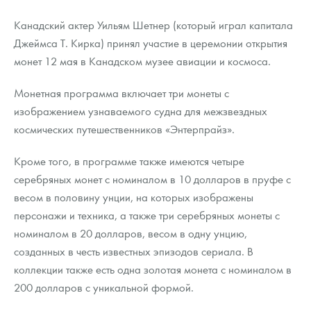
Русская нумизматика
Канадский актер Уильям Шетнер (который играл капитала
Золотая карманная галерея
Джеймса Т. Кирка) принял участие в церемонии открытия
монет 12 мая в Канадском музее авиации и космоса.
Наборы подарочных и коллекционных монет
Монетная программа включает три монеты с
Монеты и жетоны из недрагоценных металлов
изображением узнаваемого судна для межзвездных
космических путешественников «Энтерпрайз».
Книги по нумизматике
Кроме того, в программе также имеются четыре
серебряных монет с номиналом в 10 долларов в пруфе с
весом в половину унции, на которых изображены
персонажи и техника, а также три серебряных монеты с
номиналом в 20 долларов, весом в одну унцию,
созданных в честь известных эпизодов сериала. В
коллекции также есть одна золотая монета с номиналом в
200 долларов с уникальной формой.