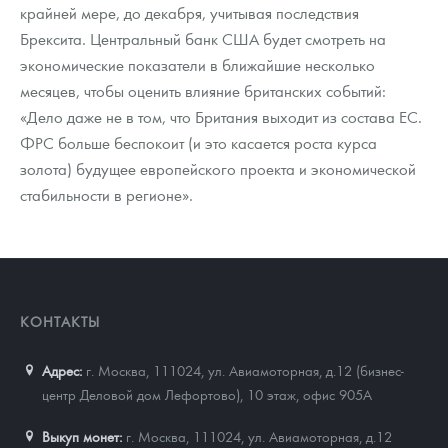
Русская нумизматика
крайней мере, до декабря, учитывая последствия
Брексита. Центральный банк США будет смотреть на
Золотая карманная галерея
экономические показатели в ближайшие несколько
месяцев, чтобы оценить влияние британских событий:
Наборы подарочных и коллекционных монет
«Дело даже не в том, что Британия выходит из состава ЕС.
Монеты и жетоны из недрагоценных металлов
ФРС больше беспокоит (и это касается роста курса
золота) будущее европейского проекта и экономической
Книги по нумизматике
стабильности в регионе».
КОНТАКТЫ
Адрес:
г. Москва, 111024
,
ул. Авиамоторная, д.12 (бизнес-
центр Деловой дом Лефортово), 10 этаж, офис 905А
Выкуп монет:
г. Москва, 111024, ул. Авиамоторная, д.12