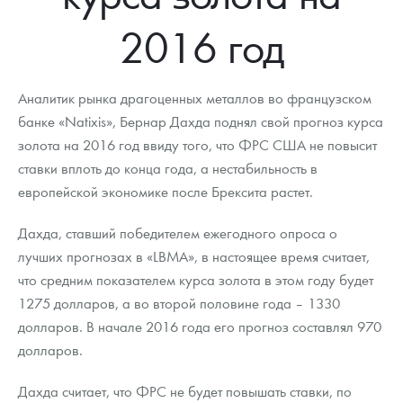
Новости
Монеты и жетоны ЗМД
Клуб ЗМД
Подбор монет
Иностранные
Памятные монеты России и СССР
2016 год
Котировки
Георгий Победоносец
Гарантии
Информация
Аналитика и события
Монеты стран мира после 1950г
Монеты Царской России
Контакты
Золотой червонец Сеятель
Выкуп монет
Распродажа монет и жетонов
Cтатьи
Курс золота и серебра
Итоги 2025 года. Прогноз курсов золота, серебра, платины на
Аналитик рынка драгоценных металлов во французском
2026 год
банке «Natixis», Бернар Дахда поднял свой прогноз курса
О нас
Золотые слитки
Вопрос - ответ
Георгий Победоносец - динамика цен
Лом выкуп
Выкуп серебряных монет
золота на 2016 год ввиду того, что ФРС США не повысит
ставки вплоть до конца года, а нестабильность в
Аксессуары
Памятка для работы с монетами из драгметаллов
Скупка слитков
Наши преимущества
европейской экономике после Брексита растет.
Гарри Поттер
Условия возврата
Письмо директору
Дахда, ставший победителем ежегодного опроса о
Год Лошади
Монеты
лучших прогнозах в «LBMA», в настоящее время считает,
Пресс-служба
что средним показателем курса золота в этом году будет
Флот: ледоколы и корабли
Политика конфиденциальности
1275 долларов, а во второй половине года – 1330
долларов. В начале 2016 года его прогноз составлял 970
Жетоны "Необыкновенные обитатели глубин"
Политика использования Cookies
долларов.
Ювелирные изделия
Положение по обработке и защите персональных данных
Дахда считает, что ФРС не будет повышать ставки, по