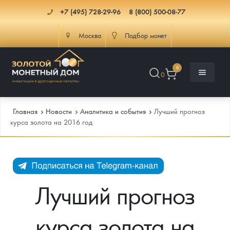
+7 (495) 728-29-96
8 (800) 500-08-77
Москва
Подбор монет
0
0
Главная
Новости
Аналитика и события
Лучший прогноз
курса золота на 2016 год
Каталог
Инфо
Каталог Монет
Лучший прогноз
Доставка
Инвестиционные монеты
Как сделать заказ
курса золота на
Услуги
Памятные и старинные монеты
Подлинность монет
Монеты Россия и СССР