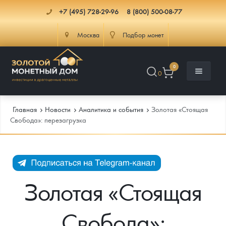
+7 (495) 728-29-96
8 (800) 500-08-77
Москва
Подбор монет
0
0
Главная
Новости
Аналитика и события
Золотая «Стоящая
Свобода»: перезагрузка
Каталог
Инфо
Каталог Монет
Золотая «Стоящая
Доставка
Инвестиционные монеты
Как сделать заказ
Свобода»:
Услуги
Памятные и старинные монеты
Подлинность монет
Монеты Россия и СССР