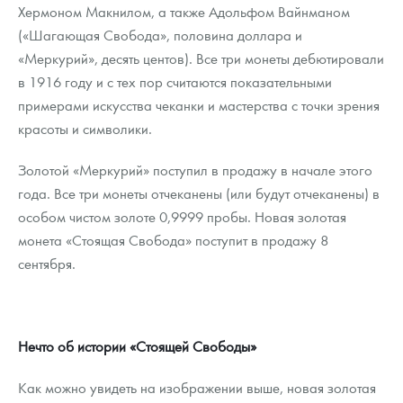
Русская нумизматика
Хермоном Макнилом, а также Адольфом Вайнманом
(«Шагающая Свобода», половина доллара и
Золотая карманная галерея
«Меркурий», десять центов). Все три монеты дебютировали
в 1916 году и с тех пор считаются показательными
Наборы подарочных и коллекционных монет
примерами искусства чеканки и мастерства с точки зрения
Монеты и жетоны из недрагоценных металлов
красоты и символики.
Книги по нумизматике
Золотой «Меркурий» поступил в продажу в начале этого
года. Все три монеты отчеканены (или будут отчеканены) в
особом чистом золоте 0,9999 пробы. Новая золотая
монета «Стоящая Свобода» поступит в продажу 8
сентября.
Нечто об истории «Стоящей Свободы»
Как можно увидеть на изображении выше, новая золотая