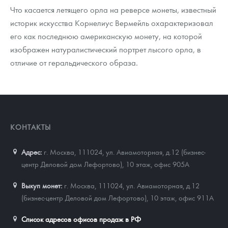
Что касается летящего орла на реверсе монеты, известный
историк искусства Корнелиус Вермейль охарактеризовал
его как последнюю американскую монету, на которой
изображен натуралистический портрет лысого орла, в
отличие от геральдического образа.
КОНТАКТЫ
Адрес:
г. Москва, 111024
,
ул. Авиамоторная, д.12 (бизнес-
центр Деловой дом Лефортово), 10 этаж, офис 905А
Выкуп монет:
г. Москва, 111024, ул. Авиамоторная, д.12
(бизнес-центр Деловой дом Лефортово), 10 этаж, офис 911А
Список адресов офисов продаж в РФ