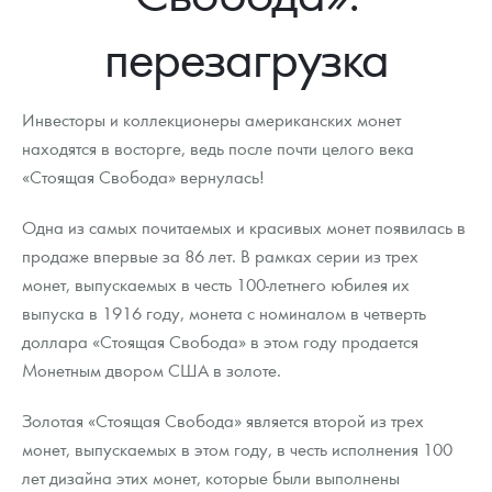
Новости
Монеты и жетоны ЗМД
Клуб ЗМД
Подбор монет
Иностранные
Памятные монеты России и СССР
перезагрузка
Котировки
Георгий Победоносец
Гарантии
Информация
Аналитика и события
Монеты стран мира после 1950г
Монеты Царской России
Контакты
Золотой червонец Сеятель
Выкуп монет
Распродажа монет и жетонов
Cтатьи
Курс золота и серебра
Итоги 2025 года. Прогноз курсов золота, серебра, платины на
Инвесторы и коллекционеры американских монет
2026 год
находятся в восторге, ведь после почти целого века
О нас
Золотые слитки
Вопрос - ответ
Георгий Победоносец - динамика цен
Лом выкуп
Выкуп серебряных монет
«Стоящая Свобода» вернулась!
Аксессуары
Памятка для работы с монетами из драгметаллов
Скупка слитков
Наши преимущества
Одна из самых почитаемых и красивых монет появилась в
продаже впервые за 86 лет. В рамках серии из трех
Гарри Поттер
Условия возврата
Письмо директору
монет, выпускаемых в честь 100-летнего юбилея их
Год Лошади
Монеты
выпуска в 1916 году, монета с номиналом в четверть
Пресс-служба
доллара «Стоящая Свобода» в этом году продается
Флот: ледоколы и корабли
Политика конфиденциальности
Монетным двором США в золоте.
Жетоны "Необыкновенные обитатели глубин"
Политика использования Cookies
Золотая «Стоящая Свобода» является второй из трех
монет, выпускаемых в этом году, в честь исполнения 100
Ювелирные изделия
Положение по обработке и защите персональных данных
лет дизайна этих монет, которые были выполнены