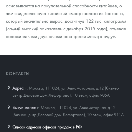
основывается на покупательной способности китайцев, о
чем свидетельствует китайский импорт золота из Гонконга,
который значительно вырос, достигнув 122 тыс. килограмм
(самый высокий показатель с декабря 2015 года), отмечая
положительный двузначный рост третий месяц к ряду».
КОНТАКТЫ
Адрес:
г. Москва, 111024
,
ул. Авиамоторная, д.12 (бизнес-
центр Деловой дом Лефортово), 10 этаж, офис 905А
Выкуп монет:
г. Москва, 111024, ул. Авиамоторная, д.12
(бизнес-центр Деловой дом Лефортово), 10 этаж, офис 911А
Список адресов офисов продаж в РФ