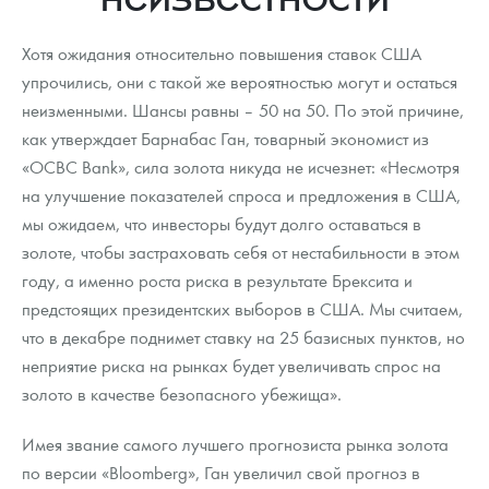
Новости
Монеты и жетоны ЗМД
Клуб ЗМД
Подбор монет
Иностранные
Памятные монеты России и СССР
Хотя ожидания относительно повышения ставок США
Котировки
Георгий Победоносец
Гарантии
Информация
Аналитика и события
Монеты стран мира после 1950г
Монеты Царской России
упрочились, они с такой же вероятностью могут и остаться
неизменными. Шансы равны – 50 на 50. По этой причине,
Контакты
Золотой червонец Сеятель
Выкуп монет
Распродажа монет и жетонов
Cтатьи
Курс золота и серебра
Итоги 2025 года. Прогноз курсов золота, серебра, платины на
2026 год
как утверждает Барнабас Ган, товарный экономист из
О нас
Золотые слитки
Вопрос - ответ
Георгий Победоносец - динамика цен
Лом выкуп
Выкуп серебряных монет
«OCBC Bank», сила золота никуда не исчезнет: «Несмотря
на улучшение показателей спроса и предложения в США,
Аксессуары
Памятка для работы с монетами из драгметаллов
Скупка слитков
Наши преимущества
мы ожидаем, что инвесторы будут долго оставаться в
золоте, чтобы застраховать себя от нестабильности в этом
Гарри Поттер
Условия возврата
Письмо директору
году, а именно роста риска в результате Брексита и
Год Лошади
Монеты
предстоящих президентских выборов в США. Мы считаем,
Пресс-служба
что в декабре поднимет ставку на 25 базисных пунктов, но
Флот: ледоколы и корабли
Политика конфиденциальности
неприятие риска на рынках будет увеличивать спрос на
золото в качестве безопасного убежища».
Жетоны "Необыкновенные обитатели глубин"
Политика использования Cookies
Имея звание самого лучшего прогнозиста рынка золота
Ювелирные изделия
Положение по обработке и защите персональных данных
по версии «Bloomberg», Ган увеличил свой прогноз в