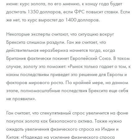
Русская нумизматика
июне: курс золота, по его мнению, к концу года будет
достигать 1350 долларов, если ФРС повысит ставки. Если
Золотая карманная галерея
же нет, то курс вырастет до 1400 долларов.
Наборы подарочных и коллекционных монет
Некоторые эксперты считают, что ситуацию вокруг
Брексита слишком раздули. Ган же считает, что
Монеты и жетоны из недрагоценных металлов
действительная неразбериха начнется тогда, когда
Книги по нумизматике
Британия фактически покинет Европейский Союз. В таком
случае, золоту это поможет: «Рынок только гадает о том, к
каким последствиям приведет это решение для Европы и
факторов мирового роста. По крайней мере, на данном
этапе, полномасштабные последствия Брексита еще себя
не проявили».
Ган считает, что спекулятивный спрос увеличится на фоне
покупок золота как безопасного актива. Также нужно
ожидать увеличения физического спроса из Индии и
Китая: «Надежда на усиление физического спроса