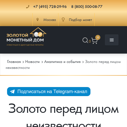
+7 (495) 728-29-96
8 (800) 500-08-77
Москва
Подбор монет
0
0
Главная
Новости
Аналитика и события
Золото перед лицом
неизвестности
Каталог
Инфо
Каталог Монет
Золото перед лицом
Доставка
Инвестиционные монеты
Как сделать заказ
неизвестности
Услуги
Памятные и старинные монеты
Подлинность монет
Монеты Россия и СССР