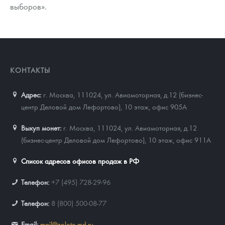
выборов».
КОНТАКТЫ
Адрес:
г. Москва, 111024
,
ул. Авиамоторная, д.12 (бизнес-
центр Деловой дом Лефортово), 10 этаж, офис 905А
Выкуп монет:
г. Москва, 111024, ул. Авиамоторная, д.12
(бизнес-центр Деловой дом Лефортово), 10 этаж, офис 911А
Список адресов офисов продаж в РФ
Телефон:
+7 (495) 728-29-96
Телефон:
8 (800) 500-08-77
Email:
mail@zoloto-md.ru