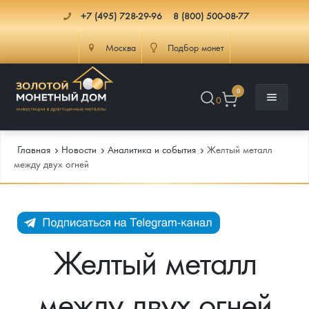
+7 (495) 728-29-96
8 (800) 500-08-77
Москва
Подбор монет
0
0
Главная
Новости
Аналитика и события
Желтый металл
между двух огней
Каталог
Инфо
Каталог Монет
Желтый металл
Доставка
Инвестиционные монеты
Как сделать заказ
между двух огней
Услуги
Памятные и старинные монеты
Подлинность монет
Монеты Россия и СССР