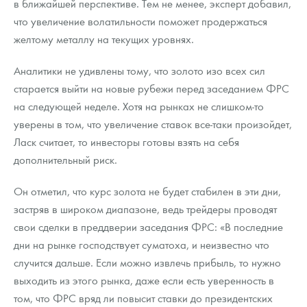
в ближайшей перспективе. Тем не менее, эксперт добавил,
Русская нумизматика
что увеличение волатильности поможет продержаться
Золотая карманная галерея
желтому металлу на текущих уровнях.
Наборы подарочных и коллекционных монет
Аналитики не удивлены тому, что золото изо всех сил
старается выйти на новые рубежи перед заседанием ФРС
Монеты и жетоны из недрагоценных металлов
на следующей неделе. Хотя на рынках не слишком-то
уверены в том, что увеличение ставок все-таки произойдет,
Книги по нумизматике
Ласк считает, то инвесторы готовы взять на себя
дополнительный риск.
Он отметил, что курс золота не будет стабилен в эти дни,
застряв в широком диапазоне, ведь трейдеры проводят
свои сделки в преддверии заседания ФРС: «В последние
дни на рынке господствует суматоха, и неизвестно что
случится дальше. Если можно извлечь прибыль, то нужно
выходить из этого рынка, даже если есть уверенность в
том, что ФРС вряд ли повысит ставки до президентских