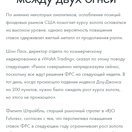
Новости
Монеты и жетоны ЗМД
Клуб ЗМД
Подбор монет
Иностранные
Памятные монеты России и СССР
По мнению некоторых аналитиков, ослабление позиций
Котировки
Георгий Победоносец
Гарантии
Информация
Аналитика и события
Монеты стран мира после 1950г
Монеты Царской России
фондовых рынков США помогает курсу золота оставаться
на высоком уровне, однако вероятность повышения
Контакты
Золотой червонец Сеятель
Выкуп монет
Распродажа монет и жетонов
Cтатьи
Курс золота и серебра
Итоги 2025 года. Прогноз курсов золота, серебра, платины на
2026 год
ставок сдерживает желтый металл от продолжения ралли.
О нас
Золотые слитки
Вопрос - ответ
Георгий Победоносец - динамика цен
Лом выкуп
Выкуп серебряных монет
Шон Ласк, директор отдела по коммерческому
Аксессуары
Памятка для работы с монетами из драгметаллов
Скупка слитков
Наши преимущества
хеджированию в «Walsh Trading», сказал по этому поводу
следующее: «Рынок совершенно непредсказуем сейчас,
Гарри Поттер
Условия возврата
Письмо директору
поскольку все ждут решения ФРС на следующей неделе. В
тот день, когда произошло падение индекса Доу-Джонса
Год Лошади
Монеты
Пресс-служба
на 200 пунктов, нужно было ожидать рост курса золота,
Флот: ледоколы и корабли
Политика конфиденциальности
но этого не произошло».
Жетоны "Необыкновенные обитатели глубин"
Политика использования Cookies
Филипп Штрайбль, старший рыночный стратег в «RJO
Futures», согласен с тем, что перспектива повышения
Ювелирные изделия
Положение по обработке и защите персональных данных
ставок ФРС в следующем году ограничивает рост золота