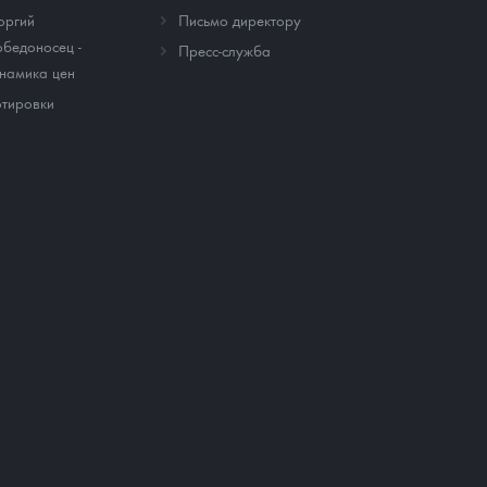
оргий
Письмо директору
бедоносец -
Пресс-служба
намика цен
тировки