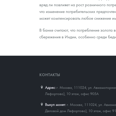
вряд ли повлияет на рост розничного потр
что изменение потребительских предпочте
может компенсировать любое снижение им
В банке считают, что потребление золота 
сбережения в Индии, особенно среди бед
КОНТАКТЫ
Адрес:
г. Москва, 111024
,
ул. Авиамоторная
Лефортово), 10 этаж, офис 905А
Выкуп монет:
г. Москва, 111024, ул. Авиамо
Деловой дом Лефортово), 10 этаж, офис 9