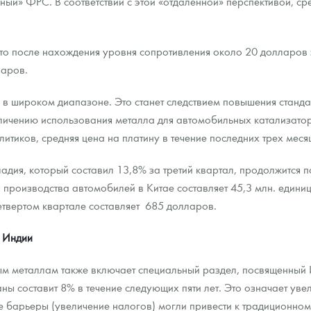
ный» ФРС. В соответствии с этой «отдаленной» перспективой, ср
т, что после нахождения уровня сопротивления около 20 долларо
ларов.
ся в широком диапазоне. Это станет следствием повышения стан
еличению использования металла для автомобильных катализатор
итиков, средняя цена на платину в течение последних трех мес
лладия, который составил 13,8% за третий квартал, продолжитс
 производства автомобилей в Китае составляет 45,3 млн. единиц 
етвертом квартале составляет 685 долларов.
в Индии
ным металлам также включает специальный раздел, посвященный И
ны составит 8% в течение следующих пяти лет. Это означает увел
ые барьеры (увеличение налогов) могли привести к традиционном