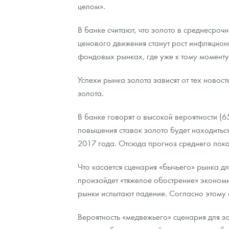
целом».
Наборы подарочных и коллекционных монет
В банке считают, что золото в среднесро
Монеты и жетоны из недрагоценных металлов
ценового движения станут рост инфляцион
фондовых рынках, где уже к тому моменту
Книги по нумизматике
Успехи рынка золота зависят от тех новос
золота.
В банке говорят о высокой вероятности (
повышения ставок золото будет находитьс
2017 года. Отсюда прогноз среднего пока
Что касается сценария «бычьего» рынка для
произойдет «тяжелое обострение» экономи
рынки испытают падение. Согласно этому 
Вероятность «медвежьего» сценария для з