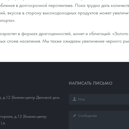
ебления в долгосрочной перспективе. Пока трудно дать количест
ний, вкусов в сторону высокодоходных продуктов может увеличит
порта».
возрастет в формах драгоценностей, монет и облигаций: «Золото
ных слоев населения. Мы также ожидаем увеличение черного ры
НАПИСАТЬ ПИСЬМО
, д.12 (бизнес-центр Деловой дом
торная, д.12 (бизнес-центр
11А