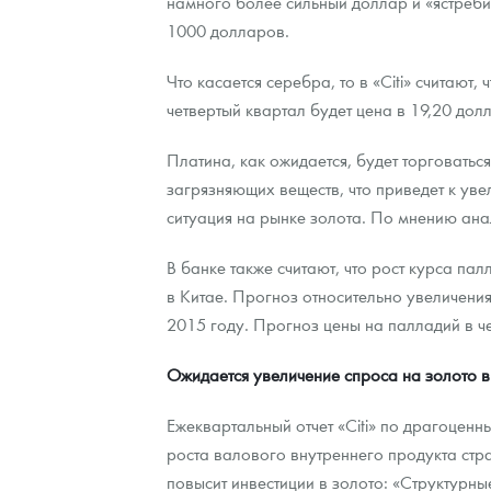
намного более сильный доллар и «ястреби
1000 долларов.
Что касается серебра, то в «Citi» считаю
четвертый квартал будет цена в 19,20 дол
Платина, как ожидается, будет торговать
загрязняющих веществ, что приведет к ув
ситуация на рынке золота. По мнению анал
В банке также считают, что рост курса па
в Китае. Прогноз относительно увеличения
2015 году. Прогноз цены на палладий в ч
Ожидается увеличение спроса на золото 
Ежеквартальный отчет «Citi» по драгоцен
роста валового внутреннего продукта стра
повысит инвестиции в золото: «Структурн