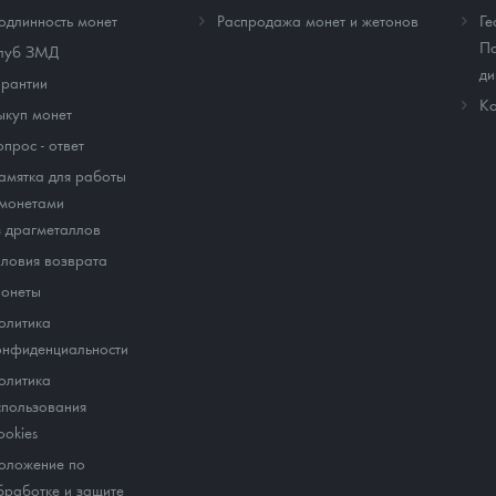
одлинность монет
Распродажа монет и жетонов
Ге
По
луб ЗМД
ди
арантии
Ко
ыкуп монет
опрос - ответ
амятка для работы
 монетами
з драгметаллов
словия возврата
онеты
олитика
онфиденциальности
олитика
спользования
ookies
оложение по
бработке и защите