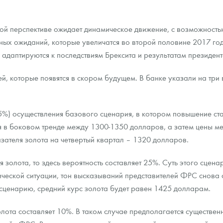
чной перспективе ожидает динамическое движение, с возможност
ных ожиданий, которые увеличатся во второй половине 2017 год
 адаптируются к последствиям Брексита и результатам президе
тей, которые появятся в скором будущем. В банке указали на тр
65%) осуществления базового сценария, в котором повышение ст
я в боковом тренде между 1300-1350 долларов, а затем цены ме
зателя золота на четвертый квартал – 1320 долларов.
 золота, то здесь вероятность составляет 25%. Суть этого сцена
ческой ситуации, тон высказываний представителей ФРС снова 
сценарию, средний курс золота будет равен 1425 долларам.
олота составляет 10%. В таком случае предполагается существе