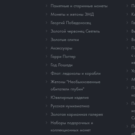
Памятные и старинные монеты
П
Монеты и жетоны ЗМД
К
Георгий Победоносец
Г
Золотой червонец Сеятель
В
Золотые слитки
В
Аксессуары
П
с
Гарри Поттер
и
Год Лошади
У
Флот: ледоколы и корабли
М
Жетоны "Необыкновенные
П
обитатели глубин"
к
Ювелирные изделия
П
Русская нумизматика
и
Золотая карманная галерея
C
Наборы подарочных и
П
коллекционных монет
о