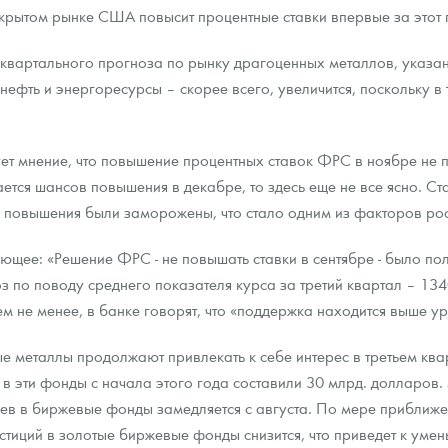
крытом рынке США повысит процентные ставки впервые за этот 
ра, платины на 2026 год
еквартального прогноза по рынку драгоценных металлов, указано
 нефть и энергоресурсы – скорее всего, увеличится, поскольку в
ет мнение, что повышение процентных ставок ФРС в ноябре не п
ется шансов повышения в декабре, то здесь еще не все ясно. 
 повышения были заморожены, что стало одним из факторов рос
ующее: «Решение ФРС - не повышать ставки в сентябре - было по
з по поводу среднего показателя курса за третий квартал – 134
ем не менее, в банке говорят, что «поддержка находится выше у
данных
 металлы продолжают привлекать к себе интерес в третьем ква
 эти фонды с начала этого года составили 30 млрд. долларов. Э
аев в биржевые фонды замедляется с августа. По мере приближ
стиций в золотые биржевые фонды снизится, что приведет к уме