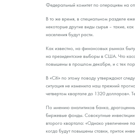
Федеральный комитет по операциям на от
Контакты
Золотой червонец Сеятель
Выкуп монет
Распродажа монет и жетонов
Cтатьи
Курс золота и серебра
Итоги 2025 года. Прогноз курсов золота, сереб
В то же время, в специальном разделе еж
некоторые другие виды сырья – такие, как
О нас
Золотые слитки
Вопрос - ответ
Георгий Победоносец - динамика цен
Лом выкуп
Выкуп серебряных монет
населения будут расти.
Аксессуары
Памятка для работы с монетами из драгметаллов
Скупка слитков
Наши преимущества
Как известно, на финансовых рынках быту
Гарри Поттер
Условия возврата
Письмо директору
на президентские выборы в США. Что каса
повышены в прошлом декабре, и с тех пор
Год Лошади
Монеты
Пресс-служба
В «Citi» по этому поводу утверждают след
Флот: ледоколы и корабли
Политика конфиденциальности
ситуация не изменила наш прежний прогно
Жетоны "Необыкновенные обитатели глубин"
Политика использования Cookies
четвертом квартале до 1320 долларов». Т
Ювелирные изделия
Положение по обработке и защите персональных 
По мнению аналитиков банка, драгоценные
биржевые фонды. Совокупные инвестиции в
Русская нумизматика
второго квартала: «Однако увеличение п
когда будут повышены ставки, приток инве
Золотая карманная галерея