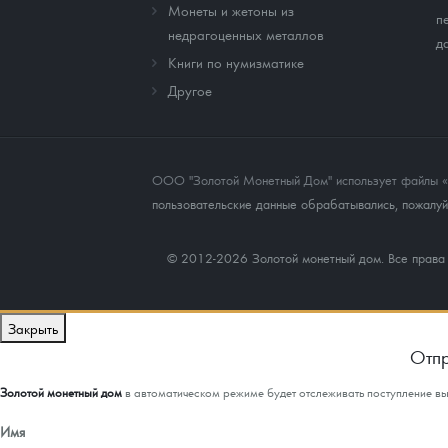
Монеты и жетоны из
п
недрагоценных металлов
д
Книги по нумизматике
Другое
ООО "Золотой Монетный Дом" использует файлы «co
пользовательские данные обрабатывались, пожалуйс
© 2012-2026 Золотой монетный дом. Все прав
Закрыть
Отпр
Золотой монетный дом
в автоматическом режиме будет отслеживать поступление в
Имя