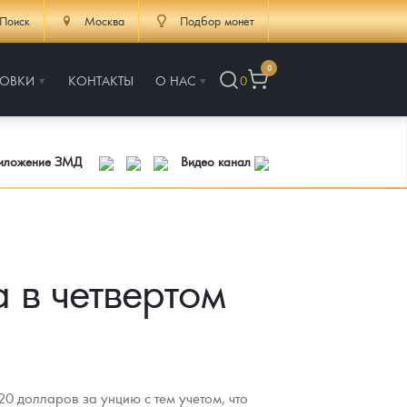
Поиск
Москва
Подбор монет
0
РОВКИ
КОНТАКТЫ
О НАС
0
риложение ЗМД
Видео канал
а в четвертом
320 долларов за унцию с тем учетом, что