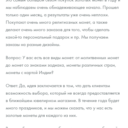
Русская нумизматика
мы наблюдаем очень обнадеживающее начало. Прошел
только один месяц, а результаты уже очень неплохи.
Золотая карманная галерея
Покупают очень много религиозных монет, а также
Наборы подарочных и коллекционных монет
делают очень много заказов для того, чтобы сделать
какой-то персональный подарок и пр. Мы получаем
Монеты и жетоны из недрагоценных металлов
заказы на разные дизайны.
Книги по нумизматике
Вопрос: У вас есть все виды монет: от молитвенных монет
до монет со знаками зодиака, монеты различных стран,
монеты с картой Индии?
Ответ: Да, идея заключается в том, что дать клиентам
возможность выбора, который не всегда предоставляется
в ближайшем ювелирном магазине. В течение года будет
много праздников, и мы можем сказать, что у нас есть
золотые монеты для каждого из них.