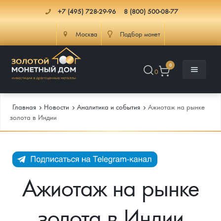
+7 (495) 728-29-96
8 (800) 500-08-77
Москва
Подбор монет
0
0
Главная
Новости
Аналитика и события
Ажиотаж на рынке
золота в Индии
Каталог
Инфо
Каталог Монет
Ажиотаж на рынке
Доставка
Инвестиционные монеты
Как сделать заказ
золота в Индии
Услуги
Памятные и старинные монеты
Подлинность монет
Монеты Россия и СССР