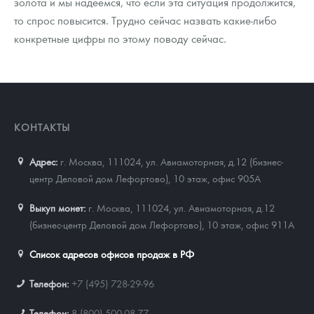
золота и мы надеемся, что если эта ситуация продолжится,
то спрос повысится. Трудно сейчас назвать какие-либо
конкретные цифры по этому поводу сейчас.
КОНТАКТЫ
Адрес:
г. Москва, 111024
,
ул. Авиамоторная, д.12 (бизнес-
центр Деловой дом Лефортово), 10 этаж, офис 905А
Выкуп монет:
г. Москва, 111024, ул. Авиамоторная, д.12
(бизнес-центр Деловой дом Лефортово), 10 этаж, офис 911А
Список адресов офисов продаж в РФ
Телефон:
+7 (495) 728-29-96
Телефон:
8 (800) 500-08-77