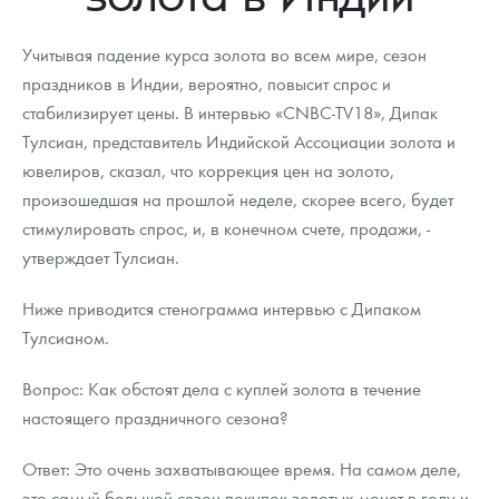
Новости
Монеты и жетоны ЗМД
Клуб ЗМД
Подбор монет
Иностранные
Памятные монеты России и СССР
Учитывая падение курса золота во всем мире, сезон
Котировки
Георгий Победоносец
Гарантии
Информация
Аналитика и события
Монеты стран мира после 1950г
Монеты Царской России
праздников в Индии, вероятно, повысит спрос и
стабилизирует цены. В интервью «CNBC-TV18», Дипак
Контакты
Золотой червонец Сеятель
Выкуп монет
Распродажа монет и жетонов
Cтатьи
Курс золота и серебра
Итоги 2025 года. Прогноз курсов золота, серебра, платины на
2026 год
Тулсиан, представитель Индийской Ассоциации золота и
О нас
Золотые слитки
Вопрос - ответ
Георгий Победоносец - динамика цен
Лом выкуп
Выкуп серебряных монет
ювелиров, сказал, что коррекция цен на золото,
произошедшая на прошлой неделе, скорее всего, будет
Аксессуары
Памятка для работы с монетами из драгметаллов
Скупка слитков
Наши преимущества
стимулировать спрос, и, в конечном счете, продажи, -
утверждает Тулсиан.
Гарри Поттер
Условия возврата
Письмо директору
Ниже приводится стенограмма интервью с Дипаком
Год Лошади
Монеты
Пресс-служба
Тулсианом.
Флот: ледоколы и корабли
Политика конфиденциальности
Вопрос: Как обстоят дела с куплей золота в течение
Жетоны "Необыкновенные обитатели глубин"
Политика использования Cookies
настоящего праздничного сезона?
Ювелирные изделия
Положение по обработке и защите персональных данных
Ответ: Это очень захватывающее время. На самом деле,
это самый большой сезон покупок золотых монет в году и