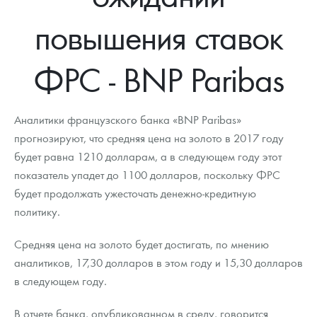
Новости
Монеты и жетоны ЗМД
Клуб ЗМД
Подбор монет
Иностранные
Памятные монеты России и СССР
повышения ставок
Котировки
Георгий Победоносец
Гарантии
Информация
Аналитика и события
Монеты стран мира после 1950г
Монеты Царской России
ФРС - BNP Paribas
Контакты
Золотой червонец Сеятель
Выкуп монет
Распродажа монет и жетонов
Cтатьи
Курс золота и серебра
Итоги 2025 года. Прогноз курсов золота, серебра, платины на
2026 год
О нас
Золотые слитки
Вопрос - ответ
Георгий Победоносец - динамика цен
Лом выкуп
Выкуп серебряных монет
Аналитики французского банка «BNP Paribas»
Аксессуары
Памятка для работы с монетами из драгметаллов
Скупка слитков
прогнозируют, что средняя цена на золото в 2017 году
Наши преимущества
будет равна 1210 долларам, а в следующем году этот
Гарри Поттер
Условия возврата
Письмо директору
показатель упадет до 1100 долларов, поскольку ФРС
будет продолжать ужесточать денежно-кредитную
Год Лошади
Монеты
Пресс-служба
политику.
Флот: ледоколы и корабли
Политика конфиденциальности
Средняя цена на золото будет достигать, по мнению
Жетоны "Необыкновенные обитатели глубин"
Политика использования Cookies
аналитиков, 17,30 долларов в этом году и 15,30 долларов
в следующем году.
Ювелирные изделия
Положение по обработке и защите персональных данных
В отчете банка, опубликованном в среду, говорится