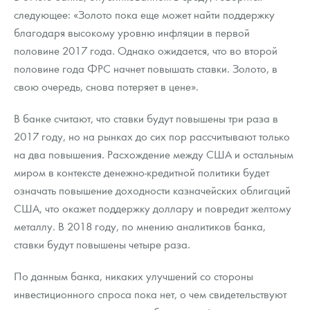
Русская нумизматика
следующее: «Золото пока еще может найти поддержку
благодаря высокому уровню инфляции в первой
Золотая карманная галерея
половине 2017 года. Однако ожидается, что во второй
Наборы подарочных и коллекционных монет
половине года ФРС начнет повышать ставки. Золото, в
свою очередь, снова потеряет в цене».
Монеты и жетоны из недрагоценных металлов
В банке считают, что ставки будут повышены три раза в
Книги по нумизматике
2017 году, но на рынках до сих пор рассчитывают только
на два повышения. Расхождение между США и остальным
миром в контексте денежно-кредитной политики будет
означать повышение доходности казначейских облигаций
США, что окажет поддержку доллару и повредит желтому
металлу. В 2018 году, по мнению аналитиков банка,
ставки будут повышены четыре раза.
По данным банка, никаких улучшений со стороны
инвестиционного спроса пока нет, о чем свидетельствуют