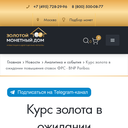
+7 (495) 728-29-96
8 (800) 500-08-77
Москва
Подбор монет
0
0
Главная
Новости
Аналитика и события
Курс золота в
ожидании повышения ставок ФРС - BNP Paribas
Каталог
Инфо
Каталог Монет
Курс золота в
Доставка
Инвестиционные монеты
Как сделать заказ
ожидании
Услуги
Памятные и старинные монеты
Подлинность монет
Монеты Россия и СССР