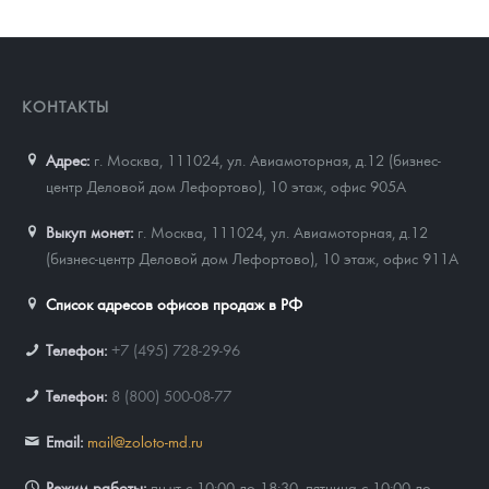
КОНТАКТЫ
Адрес:
г. Москва, 111024
,
ул. Авиамоторная, д.12 (бизнес-
центр Деловой дом Лефортово), 10 этаж, офис 905А
Выкуп монет:
г. Москва, 111024, ул. Авиамоторная, д.12
(бизнес-центр Деловой дом Лефортово), 10 этаж, офис 911А
Список адресов офисов продаж в РФ
Телефон:
+7 (495) 728-29-96
Телефон:
8 (800) 500-08-77
Email:
mail@zoloto-md.ru
Режим работы:
пн-чт с 10:00 до 18:30, пятница с 10:00 до