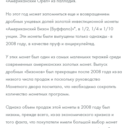
«Американский Орел» из палладия.
Русская нумизматика
Но этот год может запомниться еще и возвращением
Золотая карманная галерея
дробных унцевых долей золотой инвестиционной монеты
Наборы подарочных и коллекционных монет
«Американский Бизон (Буффало)»*, в 1/2, 1/4 и 1/10
унции. Эти монеты были выпущены только однажды - в
Монеты и жетоны из недрагоценных металлов
2008 году, в качестве пруф и анциркулейтед.
Книги по нумизматике
У этих монет был один из самых маленьких тиражей среди
современных американских золотых монет. Выпуск
дробных «Бизонов» был прекращен после 2008 года из-за
низкого числа продаж и поскольку руководство
Монетного двора посчитало, что необходимо сократить
количество монетных программ.
Однако объем продаж этой монеты в 2008 году был
низким, прежде всего, из-за экономического кризиса и
того факта, что покупатели имели большой выбор монет