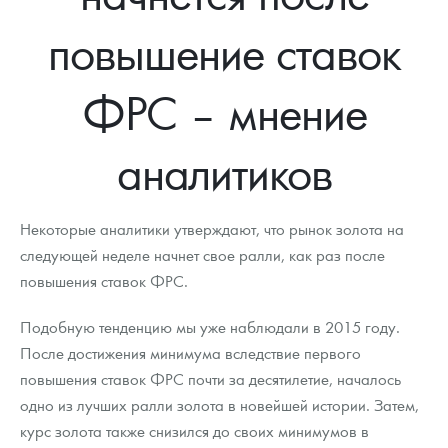
Новости
Монеты и жетоны ЗМД
Клуб ЗМД
Подбор монет
Иностранные
Памятные монеты России и СССР
повышение ставок
Котировки
Георгий Победоносец
Гарантии
Информация
Аналитика и события
Монеты стран мира после 1950г
Монеты Царской России
ФРС – мнение
Контакты
Золотой червонец Сеятель
Выкуп монет
Распродажа монет и жетонов
Cтатьи
Курс золота и серебра
Итоги 2025 года. Прогноз курсов золота, серебра, платины на
2026 год
О нас
Золотые слитки
Вопрос - ответ
Георгий Победоносец - динамика цен
Лом выкуп
Выкуп серебряных монет
аналитиков
Аксессуары
Памятка для работы с монетами из драгметаллов
Скупка слитков
Наши преимущества
Некоторые аналитики утверждают, что рынок золота на
Гарри Поттер
Условия возврата
Письмо директору
следующей неделе начнет свое ралли, как раз после
повышения ставок ФРС.
Год Лошади
Монеты
Пресс-служба
Флот: ледоколы и корабли
Политика конфиденциальности
Подобную тенденцию мы уже наблюдали в 2015 году.
После достижения минимума вследствие первого
Жетоны "Необыкновенные обитатели глубин"
Политика использования Cookies
повышения ставок ФРС почти за десятилетие, началось
одно из лучших ралли золота в новейшей истории. Затем,
Ювелирные изделия
Положение по обработке и защите персональных данных
курс золота также снизился до своих минимумов в