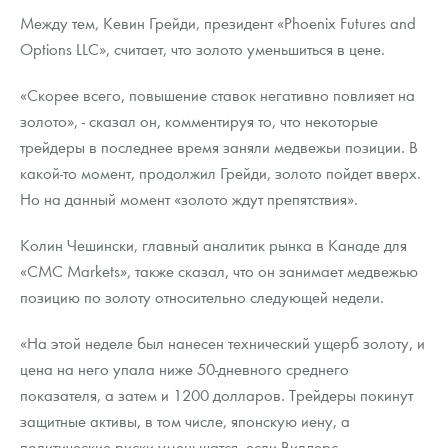
Между тем, Кевин Грейди, президент «Phoenix Futures and
Options LLC», считает, что золото уменьшиться в цене.
«Скорее всего, повышение ставок негативно повлияет на
золото», - сказал он, комментируя то, что некоторые
трейдеры в последнее время заняли медвежьи позиции. В
какой-то момент, продолжил Грейди, золото пойдет вверх.
Но на данный момент «золото ждут препятствия».
Колин Чешински, главный аналитик рынка в Канаде для
«CMC Markets», также сказал, что он занимает медвежью
позицию по золоту относительно следующей недели.
«На этой неделе был нанесен технический ущерб золоту, и
цена на него упала ниже 50-дневного среднего
показателя, а затем и 1200 долларов. Трейдеры покинут
защитные активы, в том числе, японскую иену, а
политические риски уменьшатся, если Вилдерс