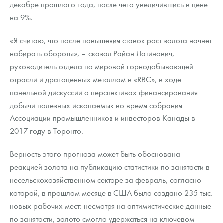
декабре прошлого года, после чего увеличившись в цене
Русская нумизматика
на 9%.
Золотая карманная галерея
«Я считаю, что после повышения ставок рост золота начнет
Наборы подарочных и коллекционных монет
набирать обороты», – сказал Райан Латинович,
руководитель отдела по мировой горнодобывающей
Монеты и жетоны из недрагоценных металлов
отрасли и драгоценных металлам в «RBC», в ходе
панельной дискуссии о перспективах финансирования
Книги по нумизматике
добычи полезных ископаемых во время собрания
Ассоциации промышленников и инвесторов Канады в
2017 году в Торонто.
Верность этого прогноза может быть обоснована
реакцией золота на публикацию статистики по занятости в
несельскохозяйственном секторе за февраль, согласно
которой, в прошлом месяце в США было создано 235 тыс.
новых рабочих мест: несмотря на оптимистические данные
по занятости, золото смогло удержаться на ключевом