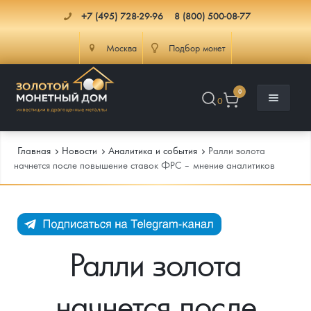
+7 (495) 728-29-96
8 (800) 500-08-77
Москва
Подбор монет
0
0
Главная
Новости
Аналитика и события
Ралли золота
начнется после повышение ставок ФРС – мнение аналитиков
Каталог
Инфо
Каталог Монет
Ралли золота
Доставка
Инвестиционные монеты
Как сделать заказ
начнется после
Услуги
Памятные и старинные монеты
Подлинность монет
Монеты Россия и СССР