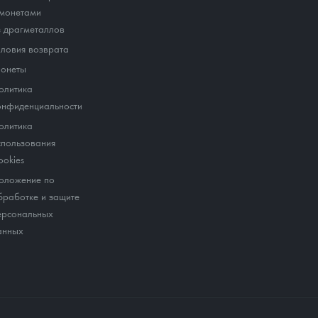
 монетами
з драгметаллов
словия возврата
онеты
олитика
онфиденциальности
олитика
спользования
ookies
оложение по
бработке и защите
ерсональных
анных