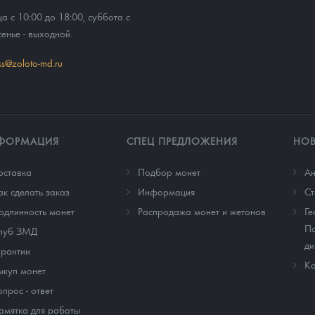
ца с 10:00 до 18:00, суббота с
сенье - выходной.
ss@zoloto-md.ru
ФОРМАЦИЯ
СПЕЦ ПРЕДЛОЖЕНИЯ
НО
оставка
Подбор монет
Ан
ак сделать заказ
Информация
Cт
одлинность монет
Распродажа монет и жетонов
Ге
По
луб ЗМД
ди
арантии
Ко
ыкуп монет
опрос - ответ
амятка для работы