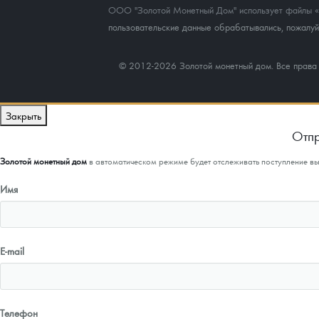
ООО "Золотой Монетный Дом" использует файлы «co
пользовательские данные обрабатывались, пожалуйс
© 2012-2026 Золотой монетный дом. Все прав
Закрыть
Отпр
Золотой монетный дом
в автоматическом режиме будет отслеживать поступление в
Имя
E-mail
Телефон