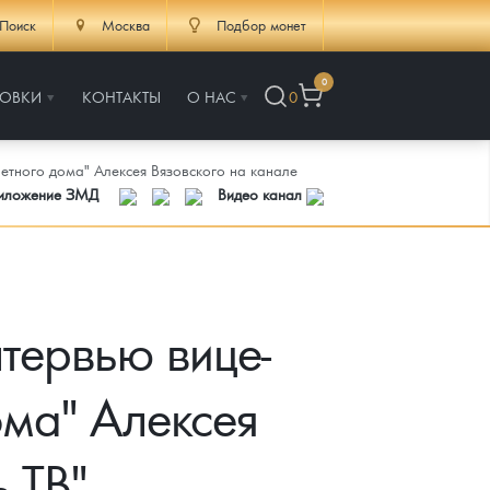
Поиск
Москва
Подбор монет
0
РОВКИ
КОНТАКТЫ
О НАС
0
нетного дома" Алексея Вязовского на канале
риложение ЗМД
Видео канал
нтервью вице-
ома" Алексея
 ТВ"