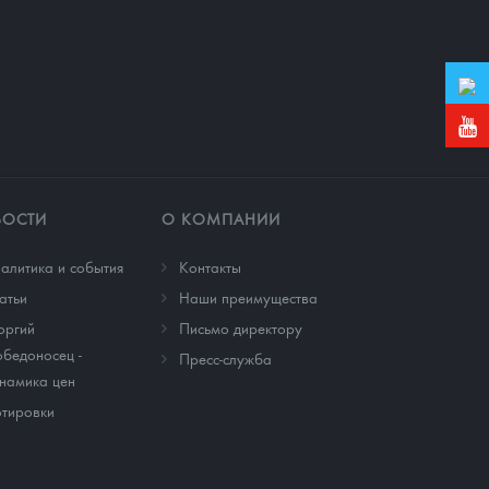
ВОСТИ
О КОМПАНИИ
алитика и события
Контакты
атьи
Наши преимущества
оргий
Письмо директору
бедоносец -
Пресс-служба
намика цен
тировки