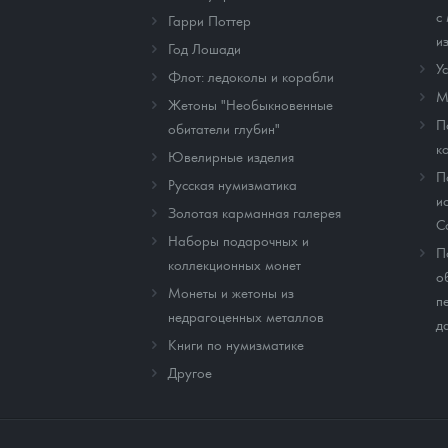
с
Гарри Поттер
и
Год Лошади
У
Флот: ледоколы и корабли
М
Жетоны "Необыкновенные
П
обитатели глубин"
к
Ювелирные изделия
П
Русская нумизматика
и
Золотая карманная галерея
C
Наборы подарочных и
П
коллекционных монет
о
Монеты и жетоны из
п
недрагоценных металлов
д
Книги по нумизматике
Другое