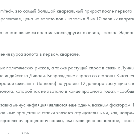
Limited», это самый большой квартальный прирост после первого
ра, платины на 2026 год
ерспективе, цена на золото повышалась в 8 из 10 первых кварта
 золота является волатильность других активов, - сказал Эдриа
чения курса золота в первом квартале.
ых политических рисков, а также растущий спрос в связи с Лунн
е индийского Дивали. Возрождение спроса со стороны Китая те
вой фиксинг в Лондоне) на уровне 12 долларов за унцию с тех
лота, которой так не хватало в конце прошлого года», - сообщ
ставка минус инфляция) являются еще одним важным фактором. 
данных
еальные процентные ставки является отрицательными, как, напр
рицательная процентная ставка, тем выше цена на золото», - ска
портфелях 10% золота.