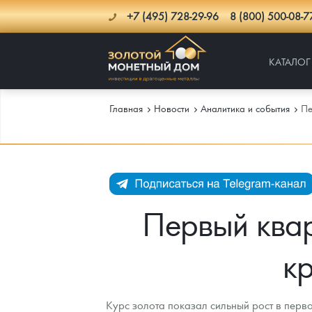
+7 (495) 728-29-96
8 (800) 500-08-7
КАТАЛОГ
Главная
Новости
Аналитика и события
Пе
Каталог
Инфо
Каталог Монет
Первый квар
Доставка
Инвестиционные монеты
Как сделать заказ
к
Услуги
Памятные и старинные монеты
Подлинность монет
Монеты Россия и СССР
Новости
Монеты и жетоны ЗМД
Клуб ЗМД
Подбор монет
Иностранные
Памятные монеты России и СССР
Курс золота показал сильный рост в перв
Котировки
Георгий Победоносец
Гарантии
Информация
Аналитика и события
Монеты стран мира после 1950г
Монеты Царской России