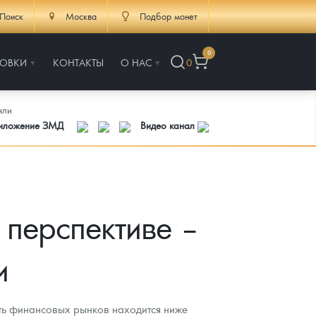
Поиск
Москва
Подбор монет
0
РОВКИ
КОНТАКТЫ
О НАС
0
нли
риложение ЗМД
Видео канал
 перспективе –
и
сть финансовых рынков находится ниже