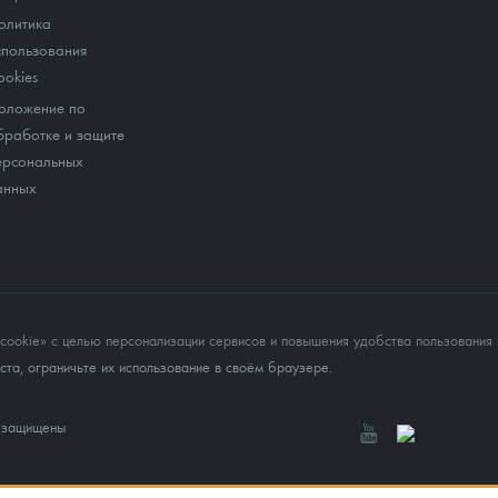
олитика
спользования
ookies
оложение по
бработке и защите
ерсональных
анных
okie» с целью персонализации сервисов и повышения удобства пользования 
та, ограничьте их использование в своём браузере.
а защищены