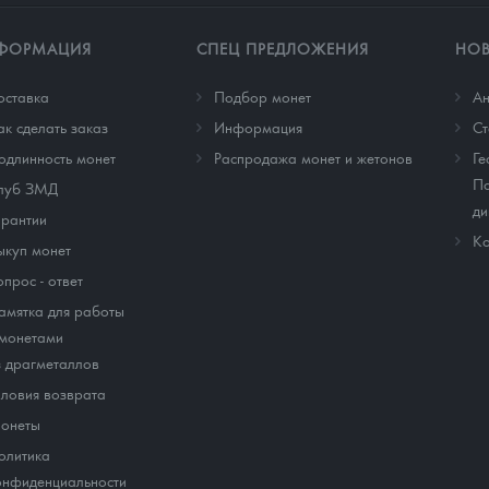
ФОРМАЦИЯ
СПЕЦ ПРЕДЛОЖЕНИЯ
НО
оставка
Подбор монет
Ан
ак сделать заказ
Информация
Cт
одлинность монет
Распродажа монет и жетонов
Ге
По
луб ЗМД
ди
арантии
Ко
ыкуп монет
опрос - ответ
амятка для работы
 монетами
з драгметаллов
словия возврата
онеты
олитика
онфиденциальности