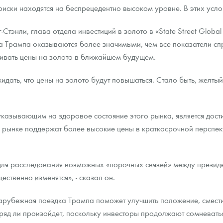
риски находятся на беспрецедентно высоком уровне. В этих услов
ра, платины на 2026 год
тэнли, глава отдела инвестиций в золото в «State Street Global 
 Трампа оказываются более значимыми, чем все показатели спр
живать цены на золото в ближайшем будущем.
дать, что цены на золото будут повышаться. Стало быть, желтый 
указывающим на здоровое состояние этого рынка, является дос
 рынке поддержат более высокие цены в краткосрочной перспекти
 для расследования возможных «порочных связей» между презид
данных
ественно изменятся», - сказал он.
зарубежная поездка Трампа поможет улучшить положение, смест
 вряд ли произойдет, поскольку инвесторы продолжают сомневать