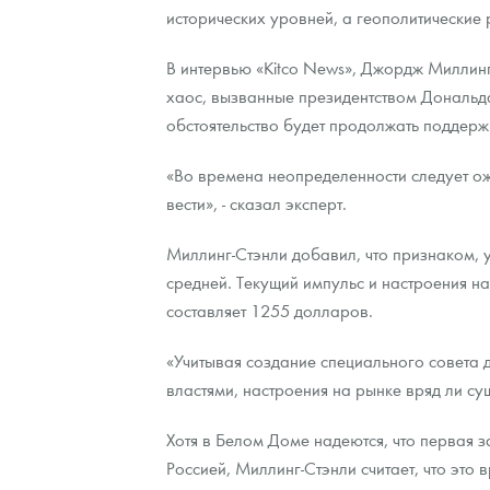
исторических уровней, а геополитические 
Контакты
Золотой червонец Сеятель
Выкуп монет
Распродажа монет и жетонов
Cтатьи
Курс золота и серебра
Итоги 2025 года. Прогноз курсов золота, сереб
В интервью «Kitco News», Джордж Миллинг-С
хаос, вызванные президентством Дональда
О нас
Золотые слитки
Вопрос - ответ
Георгий Победоносец - динамика цен
Лом выкуп
Выкуп серебряных монет
обстоятельство будет продолжать поддер
Аксессуары
Памятка для работы с монетами из драгметаллов
Скупка слитков
Наши преимущества
«Во времена неопределенности следует ожи
Гарри Поттер
Условия возврата
Письмо директору
вести», - сказал эксперт.
Год Лошади
Монеты
Пресс-служба
Миллинг-Стэнли добавил, что признаком, 
средней. Текущий импульс и настроения на
Флот: ледоколы и корабли
Политика конфиденциальности
составляет 1255 долларов.
Жетоны "Необыкновенные обитатели глубин"
Политика использования Cookies
«Учитывая создание специального совета
Ювелирные изделия
Положение по обработке и защите персональных 
властями, настроения на рынке вряд ли сущ
Русская нумизматика
Хотя в Белом Доме надеются, что первая 
Россией, Миллинг-Стэнли считает, что это
Золотая карманная галерея