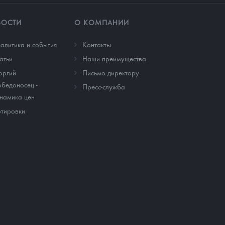
ВОСТИ
О КОМПАНИИ
алитика и события
Контакты
атьи
Наши преимущества
оргий
Письмо директору
бедоносец -
Пресс-служба
намика цен
тировки