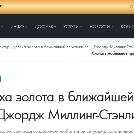
7
ИНФО
ДОСТАВКА
УСЛУГИ
НОВОСТИ
КОТИ
кторы успеха золота в ближайшей перспективе – Джордж Миллинг-Стэ
Скачать мобильное п
а золота в ближайшей
Джордж Миллинг-Стэнл
ка, мы являемся свидетелями любопытной ситуации: волатильно