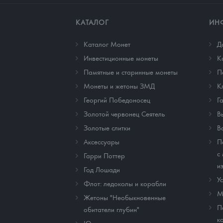
КАТАЛОГ
ИН
Каталог Монет
Д
Инвестиционные монеты
К
Памятные и старинные монеты
П
Монеты и жетоны ЗМД
К
Георгий Победоносец
Г
Золотой червонец Сеятель
В
Золотые слитки
В
Аксессуары
П
с
Гарри Поттер
и
Год Лошади
У
Флот: ледоколы и корабли
М
Жетоны "Необыкновенные
П
обитатели глубин"
к