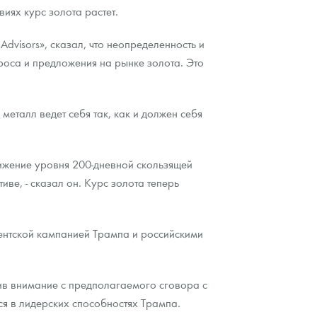
иях курс золота растет.
Advisors», сказал, что неопределенность и
оса и предложения на рынке золота. Это
металл ведет себя так, как и должен себя
тижение уровня 200-дневной скользящей
ве, - сказал он. Курс золота теперь
ентской кампанией Трампа и российскими
ив внимание с предполагаемого сговора с
ся в лидерских способностях Трампа.