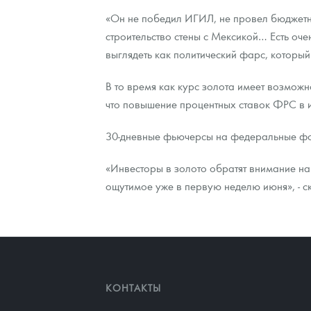
«Он не победил ИГИЛ, не провел бюджетн
Наборы подарочных и коллекционных монет
строительство стены с Мексикой… Есть оче
выглядеть как политический фарс, который 
Монеты и жетоны из недрагоценных металлов
В то время как курс золота имеет возможн
Книги по нумизматике
что повышение процентных ставок ФРС в и
30-дневные фьючерсы на федеральные фон
«Инвесторы в золото обратят внимание на 
ощутимое уже в первую неделю июня», - с
КОНТАКТЫ