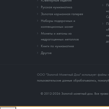
Ювелирные изделия
П
Русская нумизматика
и
Золотая карманная галерея
C
Наборы подарочных и
П
коллекционных монет
о
Монеты и жетоны из
п
недрагоценных металлов
д
Книги по нумизматике
Другое
ООО "Золотой Монетный Дом" использует файлы «co
пользовательские данные обрабатывались, пожалуйс
© 2012-2026 Золотой монетный дом. Все прав