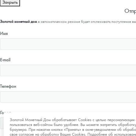
Закрыть
Отпр
Золотой монетный дом
в автоматическом режиме будет отслеживать поступление в
Имя
E-mail
Телефон
Город
Золотой Монетный Дом обрабатывает Cookies с целью персонализации 
пользоваться веб-сайтом было удобнее. Вы можете запретить обработку
браузера. При нажатии кнопки «Принять» в окне-уведомлении об обрабо
свое согласие на обработку Ваших Cookies. Подробнее об использова