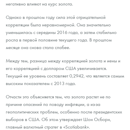
Русская нумизматика
негативно влияют на курс золота.
Золотая карманная галерея
Однако в прошлом году сила этой отрицательной
корреляции была неравномерной. Она значительно
Наборы подарочных и коллекционных монет
уменьшилась с середины 2016 года, а затем стабильно
росла в первой половине текущего года. В прошлом
Монеты и жетоны из недрагоценных металлов
месяце она снова стала слабее.
Книги по нумизматике
Между тем, разница между корреляцией золота и иены и
его корреляцией с долларом США увеличивается.
Текущий ее уровень составляет 0,2942, что является самым
высоким показателем с 2013 года.
Отчасти это объясняется тем, что золото растет не по
причине опасений по поводу инфляции, а из-за
геополитических проблем, особенно после президентских
выборов в США. Об этом утверждает Шон Осборн,
главный валютный стратег в «Scotiabank».