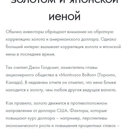
Новости
Монеты и жетоны ЗМД
Клуб ЗМД
Подбор монет
Иностранные
Памятные монеты России и СССР
иеной
Котировки
Георгий Победоносец
Гарантии
Информация
Аналитика и события
Монеты стран мира после 1950г
Монеты Царской России
Контакты
Золотой червонец Сеятель
Выкуп монет
Распродажа монет и жетонов
Cтатьи
Курс золота и серебра
Итоги 2025 года. Прогноз курсов золота, серебра, платины на
Обычно инвесторы обращают внимание на обратную
2026 год
корреляцию золота и американского доллара. Однако
О нас
Золотые слитки
Вопрос - ответ
Георгий Победоносец - динамика цен
Лом выкуп
Выкуп серебряных монет
больший интерес вызывает корреляция золота и японской
иены в последнее время.
Аксессуары
Памятка для работы с монетами из драгметаллов
Скупка слитков
Наши преимущества
Так считает Джон Голдсмит, заместитель главы
Гарри Поттер
Условия возврата
Письмо директору
акционерного общества в «Montrusco Bolton» (Торонто,
Год Лошади
Монеты
Канада). В недавнем отчете он отметил, что иена ближе
Пресс-служба
находится к золоту, чем любая другая ведущая валюта.
Флот: ледоколы и корабли
Политика конфиденциальности
Как правило, золото движется в противоположном
Жетоны "Необыкновенные обитатели глубин"
Политика использования Cookies
направлении от доллара США. Факторы, которые
повышают курс доллара – например, перспективы
Ювелирные изделия
Положение по обработке и защите персональных данных
экономического роста и повышения процентных ставок –