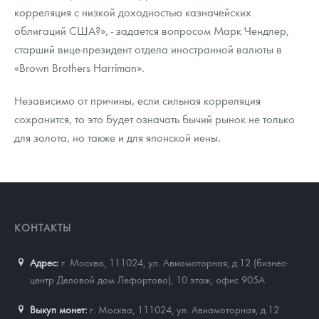
корреляция с низкой доходностью казначейских
облигаций США?», - задается вопросом Марк Чендлер,
старший вице-президент отдела иностранной валюты в
«Brown Brothers Harriman».
Независимо от причины, если сильная корреляция
сохранится, то это будет означать бычий рынок не только
для золота, но также и для японской иены.
КОНТАКТЫ
Адрес:
г. Москва, 111024
,
ул. Авиамоторная, д.12 (бизнес-
центр Деловой дом Лефортово), 10 этаж, офис 905А
Выкуп монет:
г. Москва, 111024, ул. Авиамоторная, д.12