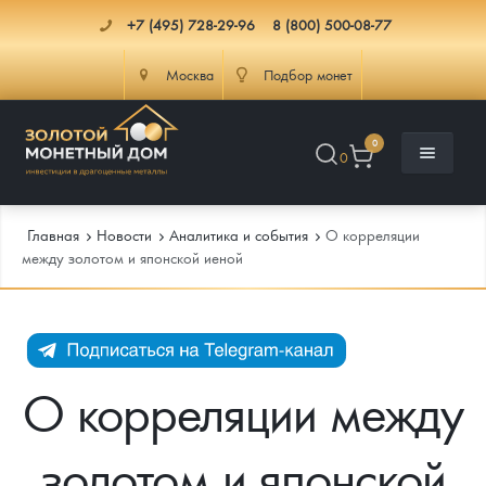
+7 (495) 728-29-96
8 (800) 500-08-77
Москва
Подбор монет
0
0
Главная
Новости
Аналитика и события
О корреляции
между золотом и японской иеной
Каталог
Инфо
Каталог Монет
О корреляции между
Доставка
Инвестиционные монеты
Как сделать заказ
золотом и японской
Услуги
Памятные и старинные монеты
Подлинность монет
Монеты Россия и СССР