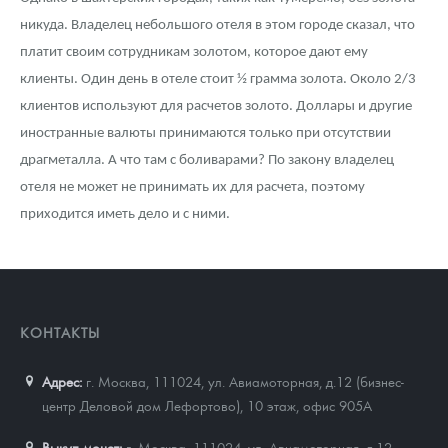
никуда. Владелец небольшого отеля в этом городе сказал, что
платит своим сотрудникам золотом, которое дают ему
клиенты. Один день в отеле стоит ½ грамма золота. Около 2/3
клиентов используют для расчетов золото. Доллары и другие
иностранные валюты принимаются только при отсутствии
драгметалла. А что там с боливарами? По закону владелец
отеля не может не принимать их для расчета, поэтому
приходится иметь дело и с ними.
КОНТАКТЫ
Адрес:
г. Москва, 111024
,
ул. Авиамоторная, д.12 (бизнес-
центр Деловой дом Лефортово), 10 этаж, офис 905А
Выкуп монет:
г. Москва, 111024, ул. Авиамоторная, д.12