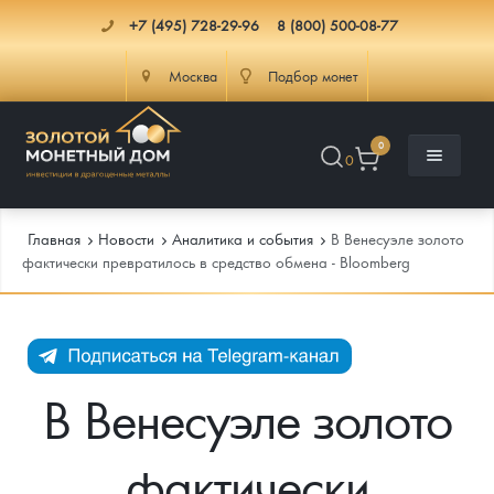
+7 (495) 728-29-96
8 (800) 500-08-77
Москва
Подбор монет
0
0
Главная
Новости
Аналитика и события
В Венесуэле золото
фактически превратилось в средство обмена - Bloomberg
Каталог
Инфо
Каталог Монет
В Венесуэле золото
Доставка
Инвестиционные монеты
Как сделать заказ
фактически
Услуги
Памятные и старинные монеты
Подлинность монет
Монеты Россия и СССР