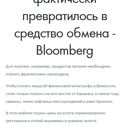
Новости
Монеты и жетоны ЗМД
Клуб ЗМД
Подбор монет
Иностранные
Памятные монеты России и СССР
превратилось в
Котировки
Георгий Победоносец
Гарантии
Информация
Аналитика и события
Монеты стран мира после 1950г
Монеты Царской России
средство обмена -
Контакты
Золотой червонец Сеятель
Выкуп монет
Распродажа монет и жетонов
Cтатьи
Курс золота и серебра
Итоги 2025 года. Прогноз курсов золота, серебра, платины на
2026 год
О нас
Золотые слитки
Вопрос - ответ
Георгий Победоносец - динамика цен
Лом выкуп
Выкуп серебряных монет
Bloomberg
Аксессуары
Памятка для работы с монетами из драгметаллов
Скупка слитков
Наши преимущества
Для покупки, например, продуктов питания необходимо
Гарри Поттер
Условия возврата
Письмо директору
платить фрагментами самородков.
Год Лошади
Монеты
Пресс-служба
Чтобы понять масштаб финансовой катастрофы в Венесуэле,
Флот: ледоколы и корабли
Политика конфиденциальности
стоит только поехать на юго-восток от Каракаса, в самую гущу
саванны, мимо нефтяных месторождений и реки Ориноко.
Жетоны "Необыкновенные обитатели глубин"
Политика использования Cookies
В этом районе страны цены на услуги парикмахерских,
Ювелирные изделия
Положение по обработке и защите персональных данных
ресторанов и отелей выражены в граммах золота.