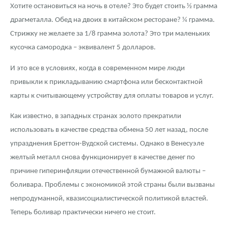
Русская нумизматика
Хотите остановиться на ночь в отеле? Это будет стоить ½ грамма
драгметалла. Обед на двоих в китайском ресторане? ¼ грамма.
Золотая карманная галерея
Стрижку не желаете за 1/8 грамма золота? Это три маленьких
кусочка самородка – эквивалент 5 долларов.
Наборы подарочных и коллекционных монет
И это все в условиях, когда в современном мире люди
Монеты и жетоны из недрагоценных металлов
привыкли к прикладыванию смартфона или бесконтактной
Книги по нумизматике
карты к считывающему устройству для оплаты товаров и услуг.
Как известно, в западных странах золото прекратили
использовать в качестве средства обмена 50 лет назад, после
упразднения Бреттон-Вудской системы. Однако в Венесуэле
желтый металл снова функционирует в качестве денег по
причине гиперинфляции отечественной бумажной валюты –
боливара. Проблемы с экономикой этой страны были вызваны
непродуманной, квазисоциалистической политикой властей.
Теперь боливар практически ничего не стоит.