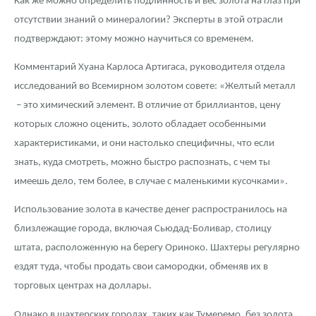
Как же можно определить подлинность и вес золота на глаз при
отсутствии знаний о минералогии? Эксперты в этой отрасли
подтверждают: этому можно научиться со временем.
Комментарий Хуана Карлоса Артигаса, руководителя отдела
исследований во Всемирном золотом совете: «Желтый металл
– это химический элемент. В отличие от бриллиантов, цену
которых сложно оценить, золото обладает особенными
характеристиками, и они настолько специфичны, что если
знать, куда смотреть, можно быстро распознать, с чем ты
имеешь дело, тем более, в случае с маленькими кусочками».
Использование золота в качестве денег распространилось на
близлежащие города, включая Сьюдад-Боливар, столицу
штата, расположенную на берегу Ориноко. Шахтеры регулярно
ездят туда, чтобы продать свои самородки, обменяв их в
торговых центрах на доллары.
Однако в шахтерских городах, таких как Тумеремо, без золота