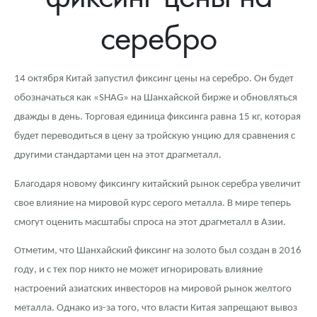
Новости
Монеты и жетоны ЗМД
Клуб ЗМД
Подбор монет
Иностранные
Памятные монеты России и СССР
серебро
Котировки
Георгий Победоносец
Гарантии
Информация
Аналитика и события
Монеты стран мира после 1950г
Монеты Царской России
Контакты
Золотой червонец Сеятель
Выкуп монет
Распродажа монет и жетонов
Cтатьи
Курс золота и серебра
Итоги 2025 года. Прогноз курсов золота, серебра, платины на
14 октября Китай запустил фиксинг цены на серебро. Он будет
2026 год
обозначаться как «SHAG» на Шанхайской бирже и обновляться
О нас
Золотые слитки
Вопрос - ответ
Георгий Победоносец - динамика цен
Лом выкуп
Выкуп серебряных монет
дважды в день. Торговая единица фиксинга равна 15 кг, которая
Аксессуары
Памятка для работы с монетами из драгметаллов
Скупка слитков
Наши преимущества
будет переводиться в цену за тройскую унцию для сравнения с
другими стандартами цен на этот драгметалл.
Гарри Поттер
Условия возврата
Письмо директору
Благодаря новому фиксингу китайский рынок серебра увеличит
Год Лошади
Монеты
Пресс-служба
свое влияние на мировой курс серого металла. В мире теперь
смогут оценить масштабы спроса на этот драгметалл в Азии.
Флот: ледоколы и корабли
Политика конфиденциальности
Отметим, что Шанхайский фиксинг на золото был создан в 2016
Жетоны "Необыкновенные обитатели глубин"
Политика использования Cookies
году, и с тех пор никто не может игнорировать влияние
настроений азиатских инвесторов на мировой рынок желтого
Ювелирные изделия
Положение по обработке и защите персональных данных
металла. Однако из-за того, что власти Китая запрещают вывоз