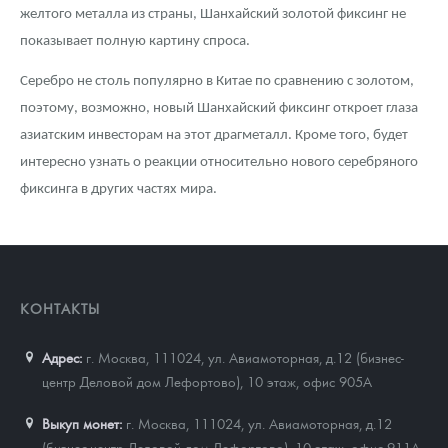
Русская нумизматика
желтого металла из страны, Шанхайский золотой фиксинг не
показывает полную картину спроса.
Золотая карманная галерея
Серебро не столь популярно в Китае по сравнению с золотом,
Наборы подарочных и коллекционных монет
поэтому, возможно, новый Шанхайский фиксинг откроет глаза
азиатским инвесторам на этот драгметалл. Кроме того, будет
Монеты и жетоны из недрагоценных металлов
интересно узнать о реакции относительно нового серебряного
Книги по нумизматике
фиксинга в других частях мира.
КОНТАКТЫ
Адрес:
г. Москва, 111024
,
ул. Авиамоторная, д.12 (бизнес-
центр Деловой дом Лефортово), 10 этаж, офис 905А
Выкуп монет:
г. Москва, 111024, ул. Авиамоторная, д.12
(бизнес-центр Деловой дом Лефортово), 10 этаж, офис 911А