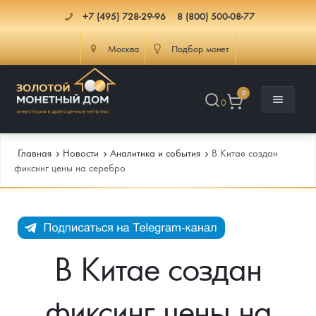
+7 (495) 728-29-96
8 (800) 500-08-77
Москва
Подбор монет
0
0
Главная
Новости
Аналитика и события
В Китае создан
фиксинг цены на серебро
Каталог
Инфо
Каталог Монет
В Китае создан
Доставка
Инвестиционные монеты
Как сделать заказ
фиксинг цены на
Услуги
Памятные и старинные монеты
Подлинность монет
Монеты Россия и СССР