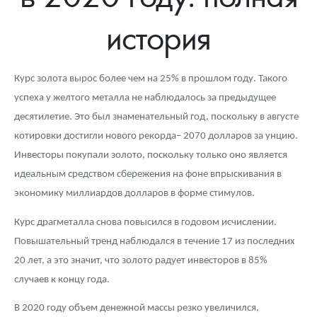
Новости
Монеты и жетоны ЗМД
Клуб ЗМД
Подбор монет
Иностранные
Памятные монеты России и СССР
история
Котировки
Георгий Победоносец
Гарантии
Информация
Аналитика и события
Монеты стран мира после 1950г
Монеты Царской России
Контакты
Золотой червонец Сеятель
Выкуп монет
Распродажа монет и жетонов
Cтатьи
Курс золота и серебра
Итоги 2025 года. Прогноз курсов золота, серебра, платины на
Курс золота вырос более чем на 25% в прошлом году. Такого
2026 год
успеха у желтого металла не наблюдалось за предыдущее
О нас
Золотые слитки
Вопрос - ответ
Георгий Победоносец - динамика цен
Лом выкуп
Выкуп серебряных монет
десятилетие. Это был знаменательный год, поскольку в августе
Аксессуары
Памятка для работы с монетами из драгметаллов
Скупка слитков
Наши преимущества
котировки достигли нового рекорда– 2070 долларов за унцию.
Инвесторы покупали золото, поскольку только оно является
Гарри Поттер
Условия возврата
Письмо директору
идеальным средством сбережения на фоне впрыскивания в
экономику миллиардов долларов в форме стимулов.
Год Лошади
Монеты
Пресс-служба
Курс драгметалла снова повысился в годовом исчислении.
Флот: ледоколы и корабли
Политика конфиденциальности
Повышательный тренд наблюдался в течение 17 из последних
Жетоны "Необыкновенные обитатели глубин"
Политика использования Cookies
20 лет, а это значит, что золото радует инвесторов в 85%
случаев к концу года.
Ювелирные изделия
Положение по обработке и защите персональных данных
В 2020 году объем денежной массы резко увеличился,