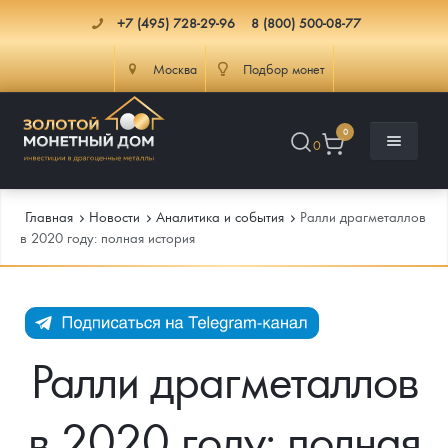
+7 (495) 728-29-96
8 (800) 500-08-77
Москва
Подбор монет
0
0
Главная
Новости
Аналитика и события
Ралли драгметаллов
в 2020 году: полная история
Каталог
Инфо
Каталог Монет
Ралли драгметаллов
Доставка
Инвестиционные монеты
Как сделать заказ
в 2020 году: полная
Услуги
Памятные и старинные монеты
Подлинность монет
Монеты Россия и СССР