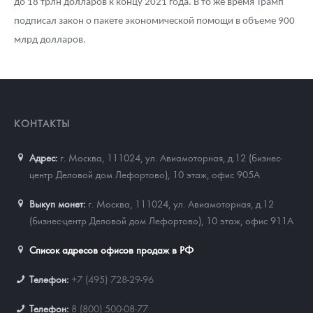
до 18 трлн долларов к концу 2021 года. В то же время Трамп
подписал закон о пакете экономической помощи в объеме 900
млрд долларов.
КОНТАКТЫ
Адрес:
г. Москва, 111024
,
ул. Авиамоторная, д.12 (бизнес-
центр Деловой дом Лефортово), 10 этаж, офис 905А
Выкуп монет:
г. Москва, 111024, ул. Авиамоторная, д.12
(бизнес-центр Деловой дом Лефортово), 10 этаж, офис 911А
Список адресов офисов продаж в РФ
Телефон:
+7 (495) 728-29-96
Телефон:
8 (800) 500-08-77