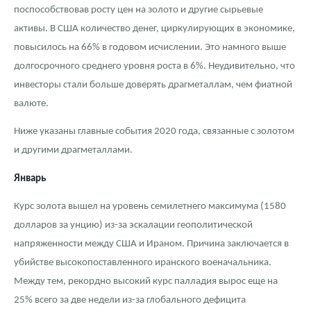
Русская нумизматика
поспособствовав росту цен на золото и другие сырьевые
активы. В США количество денег, циркулирующих в экономике,
Золотая карманная галерея
повысилось на 66% в годовом исчислении. Это намного выше
Наборы подарочных и коллекционных монет
долгосрочного среднего уровня роста в 6%. Неудивительно, что
инвесторы стали больше доверять драгметаллам, чем фиатной
Монеты и жетоны из недрагоценных металлов
валюте.
Книги по нумизматике
Ниже указаны главные события 2020 года, связанные с золотом
и другими драгметаллами.
Январь
Курс золота вышел на уровень семилетнего максимума (1580
долларов за унцию) из-за эскалации геополитической
напряженности между США и Ираном. Причина заключается в
убийстве высокопоставленного иранского военачальника.
Между тем, рекордно высокий курс палладия вырос еще на
25% всего за две недели из-за глобального дефицита