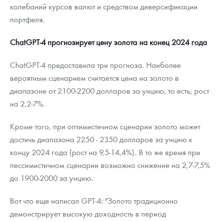
Русская нумизматика
колебаний курсов валют и средством диверсификации
портфеля.
Золотая карманная галерея
ChatGPT-4 прогнозирует цену золота на конец 2024 года
Наборы подарочных и коллекционных монет
ChatGPT-4 предоставила три прогноза. Наиболее
Монеты и жетоны из недрагоценных металлов
вероятным сценарием считается цена на золото в
диапазоне от 2100-2200 долларов за унцию, то есть, рост
Книги по нумизматике
на 2,2-7%.
Кроме того, при оптимистичном сценарии золото может
достичь диапазона 2250 - 2350 долларов за унцию к
концу 2024 года (рост на 9,5-14,4%). В то же время при
пессимистичном сценарии возможно снижение на 2,7-7,5%
до 1900-2000 за унцию.
Вот что еще написал GPT-4: "Золото традиционно
демонстрирует высокую доходность в период