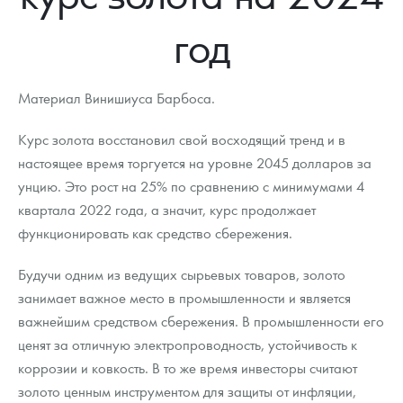
Новости
Монеты и жетоны ЗМД
Клуб ЗМД
Подбор монет
Иностранные
Памятные монеты России и СССР
год
Котировки
Георгий Победоносец
Гарантии
Информация
Аналитика и события
Монеты стран мира после 1950г
Монеты Царской России
Контакты
Золотой червонец Сеятель
Выкуп монет
Распродажа монет и жетонов
Cтатьи
Курс золота и серебра
Итоги 2025 года. Прогноз курсов золота, серебра, платины на
Материал Винишиуса Барбоса.
2026 год
О нас
Золотые слитки
Вопрос - ответ
Георгий Победоносец - динамика цен
Лом выкуп
Выкуп серебряных монет
Курс золота восстановил свой восходящий тренд и в
настоящее время торгуется на уровне 2045 долларов за
Аксессуары
Памятка для работы с монетами из драгметаллов
Скупка слитков
Наши преимущества
унцию. Это рост на 25% по сравнению с минимумами 4
квартала 2022 года, а значит, курс продолжает
Гарри Поттер
Условия возврата
Письмо директору
функционировать как средство сбережения.
Год Лошади
Монеты
Пресс-служба
Будучи одним из ведущих сырьевых товаров, золото
Флот: ледоколы и корабли
Политика конфиденциальности
занимает важное место в промышленности и является
важнейшим средством сбережения. В промышленности его
Жетоны "Необыкновенные обитатели глубин"
Политика использования Cookies
ценят за отличную электропроводность, устойчивость к
коррозии и ковкость. В то же время инвесторы считают
Ювелирные изделия
Положение по обработке и защите персональных данных
золото ценным инструментом для защиты от инфляции,