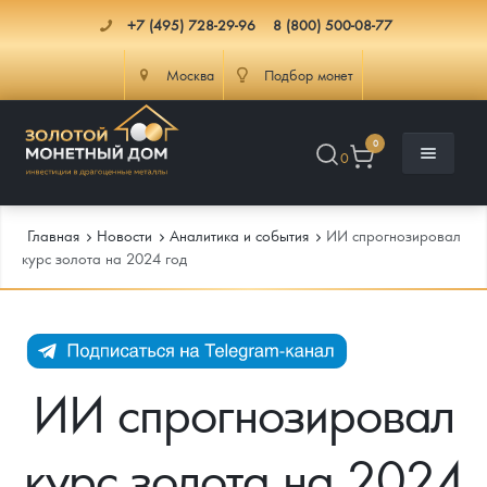
+7 (495) 728-29-96
8 (800) 500-08-77
Москва
Подбор монет
0
0
Главная
Новости
Аналитика и события
ИИ спрогнозировал
курс золота на 2024 год
Каталог
Инфо
Каталог Монет
ИИ спрогнозировал
Доставка
Инвестиционные монеты
Как сделать заказ
курс золота на 2024
Услуги
Памятные и старинные монеты
Подлинность монет
Монеты Россия и СССР