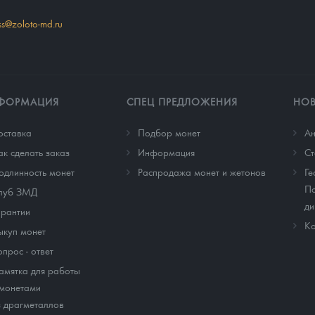
ss@zoloto-md.ru
ФОРМАЦИЯ
СПЕЦ ПРЕДЛОЖЕНИЯ
НО
оставка
Подбор монет
Ан
ак сделать заказ
Информация
Cт
одлинность монет
Распродажа монет и жетонов
Ге
По
луб ЗМД
ди
арантии
Ко
ыкуп монет
опрос - ответ
амятка для работы
 монетами
з драгметаллов