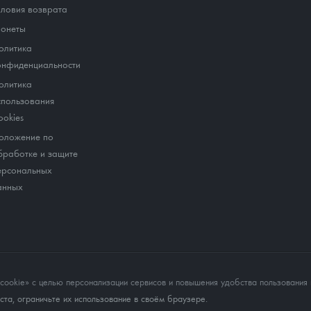
словия возврата
онеты
олитика
онфиденциальности
олитика
спользования
ookies
оложение по
бработке и защите
ерсональных
анных
okie» с целью персонализации сервисов и повышения удобства пользования 
та, ограничьте их использование в своём браузере.