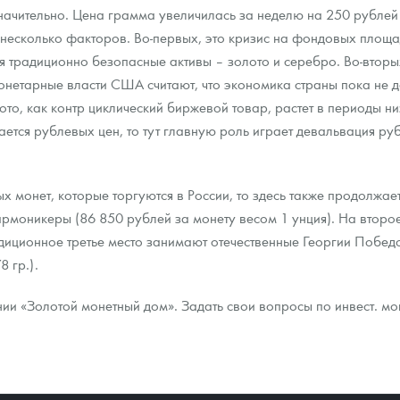
ачительно. Цена грамма увеличилась за неделю на 250 рублей 
 несколько факторов. Во-первых, это кризис на фондовых площ
ра, платины на 2026 год
ая традиционно безопасные активы – золото и серебро. Во-втор
онетарные власти США считают, что экономика страны пока не 
то, как контр циклический биржевой товар, растет в периоды ни
ается рублевых цен, то тут главную роль играет девальвация р
х монет, которые торгуются в России, то здесь также продолжае
рмоникеры (86 850 рублей за монету весом 1 унция). На второ
адиционное третье место занимают отечественные Георгии Побе
8 гр.).
ии «Золотой монетный дом». Задать свои вопросы по инвест. м
данных