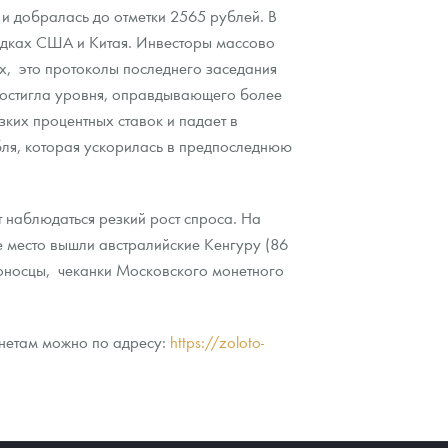
и добралась до отметки 2565 рублей. В
адках США и Китая. Инвесторы массово
ых, это протоколы последнего заседания
достигла уровня, оправдывающего более
зких процентных ставок и падает в
убля, которая ускорилась в предпоследнюю
т наблюдаться резкий рост спроса. На
е место вышли австралийские Кенгуру (86
доносцы, чеканки Московского монетного
онетам можно по адресу:
https://zoloto-