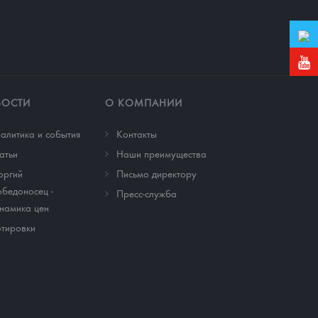
ВОСТИ
О КОМПАНИИ
алитика и события
Контакты
атьи
Наши преимущества
оргий
Письмо директору
бедоносец -
Пресс-служба
намика цен
тировки