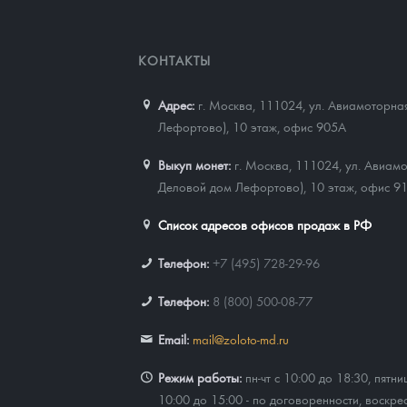
Наборы подарочных и коллекционных монет
КОНТАКТЫ
Монеты и жетоны из недрагоценных металлов
Адрес:
г. Москва, 111024
,
ул. Авиамоторная
Книги по нумизматике
Лефортово), 10 этаж, офис 905А
Выкуп монет:
г. Москва, 111024, ул. Авиамо
Деловой дом Лефортово), 10 этаж, офис 9
Список адресов офисов продаж в РФ
Телефон:
+7 (495) 728-29-96
Телефон:
8 (800) 500-08-77
Email:
mail@zoloto-md.ru
Режим работы:
пн-чт с 10:00 до 18:30, пятни
10:00 до 15:00 - по договоренности, воскре