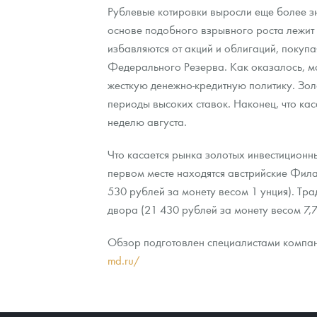
Рублевые котировки выросли еще более зн
основе подобного взрывного роста лежит
Контакты
Золотой червонец Сеятель
Выкуп монет
Распродажа монет и жетонов
Cтатьи
Курс золота и серебра
Итоги 2025 года. Прогноз курсов золота, сереб
избавляются от акций и облигаций, покуп
О нас
Золотые слитки
Вопрос - ответ
Георгий Победоносец - динамика цен
Лом выкуп
Выкуп серебряных монет
Федерального Резерва. Как оказалось, м
жесткую денежно-кредитную политику. Золо
Аксессуары
Памятка для работы с монетами из драгметаллов
Скупка слитков
Наши преимущества
периоды высоких ставок. Наконец, что кас
неделю августа.
Гарри Поттер
Условия возврата
Письмо директору
Что касается рынка золотых инвестиционны
Год Лошади
Монеты
Пресс-служба
первом месте находятся австрийские Фила
Флот: ледоколы и корабли
Политика конфиденциальности
530 рублей за монету весом 1 унция). Тр
двора (21 430 рублей за монету весом 7,7
Жетоны "Необыкновенные обитатели глубин"
Политика использования Cookies
Обзор подготовлен специалистами компан
Ювелирные изделия
Положение по обработке и защите персональных 
md.ru/
Русская нумизматика
Золотая карманная галерея