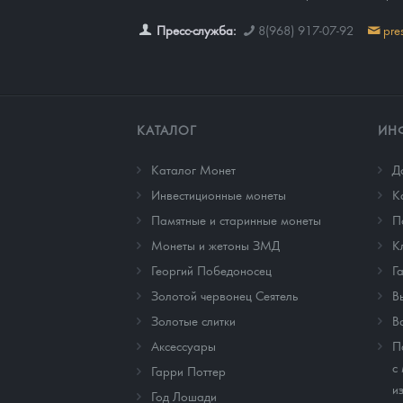
Пресс-служба:
8(968) 917-07-92
pre
КАТАЛОГ
ИН
Каталог Монет
Д
Инвестиционные монеты
К
Памятные и старинные монеты
П
Монеты и жетоны ЗМД
К
Георгий Победоносец
Г
Золотой червонец Сеятель
В
Золотые слитки
В
Аксессуары
П
с
Гарри Поттер
и
Год Лошади