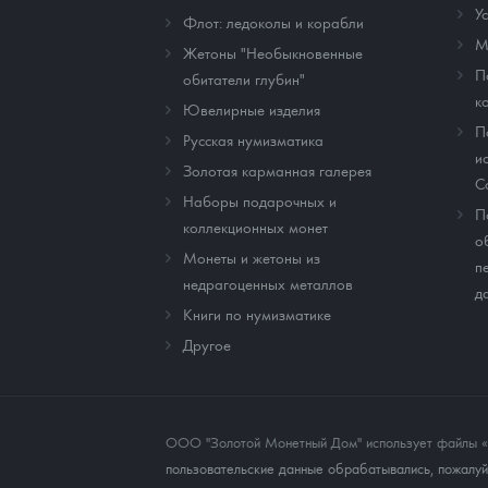
У
Флот: ледоколы и корабли
М
Жетоны "Необыкновенные
П
обитатели глубин"
к
Ювелирные изделия
П
Русская нумизматика
и
Золотая карманная галерея
C
Наборы подарочных и
П
коллекционных монет
о
Монеты и жетоны из
п
недрагоценных металлов
д
Книги по нумизматике
Другое
ООО "Золотой Монетный Дом" использует файлы «co
пользовательские данные обрабатывались, пожалуйс