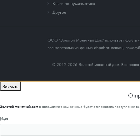
Книги по нумизматике
Другое
ООО "Золотой Монетный Дом" использует файлы «co
пользовательские данные обрабатывались, пожалуйс
© 2012-2026 Золотой монетный дом. Все прав
Закрыть
Отпр
Золотой монетный дом
в автоматическом режиме будет отслеживать поступление в
Имя