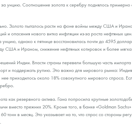
а за унцию. Соотношение золота к серебру поднялось примерно с 
ра, платины на 2026 год
ьно. Золото пыталось расти на фоне войны между США и Ирано
ий и опасения нового витка инфляции из-за роста нефтяных цен.
 унцию, однако к пятнице восстановилась почти до 4595 долла
у США и Ираном, снижение нефтяных котировок и более мягка
ешений Индии. Власти страны перевели большую часть импорта 
порт и поддержать рупию. Это важно для мирового рынка: Инди
а нее приходилось около 18% совокупного мирового спроса. Если
еребро.
олота как резервного актива. Гана попросила крупные золотод
данных
ычи вместо прежних 20%. Кроме того, в банке «Goldman Sachs»
60 тонн в месяц. Это указывает на то, что спрос со стороны рег
.