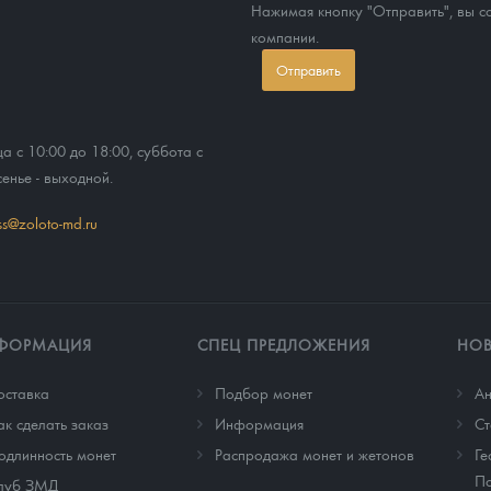
Нажимая кнопку "Отправить", вы 
компании.
Отправить
ца с 10:00 до 18:00, суббота с
сенье - выходной.
ss@zoloto-md.ru
ФОРМАЦИЯ
СПЕЦ ПРЕДЛОЖЕНИЯ
НО
оставка
Подбор монет
Ан
ак сделать заказ
Информация
Cт
одлинность монет
Распродажа монет и жетонов
Ге
По
луб ЗМД