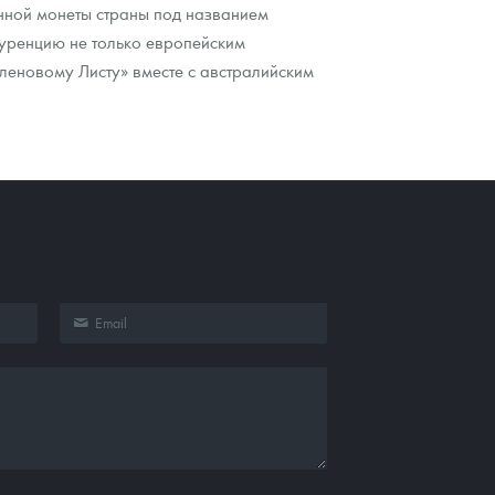
нной монеты страны под названием
куренцию не только европейским
леновому Листу» вместе с австралийским