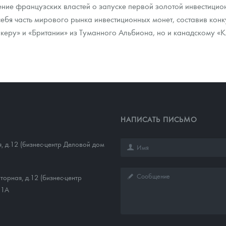
ние французских властей о запуске первой золотой инвестицио
ебя часть мирового рынка инвестиционных монет, составив кон
еру» и «Британии» из Туманного Альбиона, но и канадскому «К
НАПИСАТЬ ПИСЬМО
, д.12 (бизнес-центр Деловой дом
торная, д.12 (бизнес-центр
11А