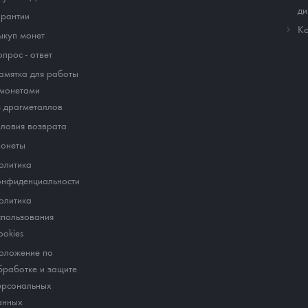
ди
арантии
Ко
ыкуп монет
опрос - ответ
амятка для работы
 монетами
з драгметаллов
словия возврата
онеты
олитика
онфиденциальности
олитика
спользования
ookies
оложение по
бработке и защите
ерсональных
анных