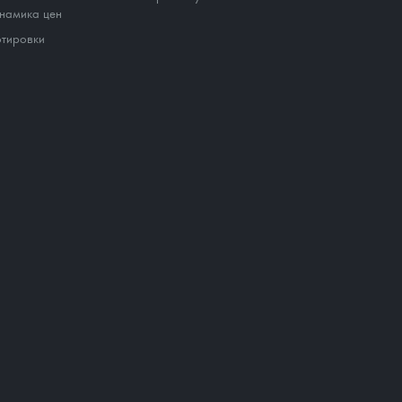
намика цен
тировки