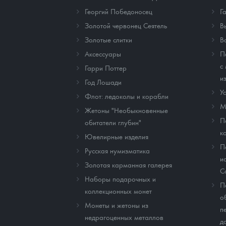
Георгий Победоносец
Г
Золотой червонец Сеятель
В
Золотые слитки
В
Аксессуары
П
с
Гарри Поттер
и
Год Лошади
У
Флот: ледоколы и корабли
М
Жетоны "Необыкновенные
П
обитатели глубин"
к
Ювелирные изделия
П
Русская нумизматика
и
Золотая карманная галерея
C
Наборы подарочных и
П
коллекционных монет
о
Монеты и жетоны из
п
недрагоценных металлов
д