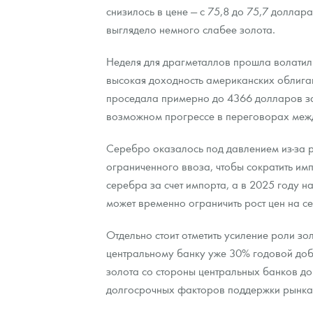
снизилось в цене — с 75,8 до 75,7 доллар
выглядело немного слабее золота.
Контакты
Золотой червонец Сеятель
Выкуп монет
Распродажа монет и жетонов
Cтатьи
Курс золота и серебра
Итоги 2025 года. Прогноз курсов золота, сереб
Неделя для драгметаллов прошла волатил
О нас
Золотые слитки
Вопрос - ответ
Георгий Победоносец - динамика цен
Лом выкуп
Выкуп серебряных монет
высокая доходность американских облигац
Аксессуары
Памятка для работы с монетами из драгметаллов
Скупка слитков
Наши преимущества
проседала примерно до 4366 долларов за
возможном прогрессе в переговорах межд
Гарри Поттер
Условия возврата
Письмо директору
Серебро оказалось под давлением из-за р
Год Лошади
Монеты
Пресс-служба
ограниченного ввоза, чтобы сократить им
серебра за счет импорта, а в 2025 году н
Флот: ледоколы и корабли
Политика конфиденциальности
может временно ограничить рост цен на с
Жетоны "Необыкновенные обитатели глубин"
Политика использования Cookies
Отдельно стоит отметить усиление роли з
Ювелирные изделия
Положение по обработке и защите персональных 
центральному банку уже 30% годовой доб
золота со стороны центральных банков до 
Русская нумизматика
долгосрочных факторов поддержки рынка
Золотая карманная галерея