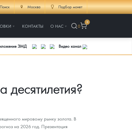
Поиск
Москва
Подбор монет
0
РОВКИ
КОНТАКТЫ
О НАС
0
риложение ЗМД
Видео канал
а десятилетия?
священного мировому рынку золота. В
рогноз на 2026 год. Презентация