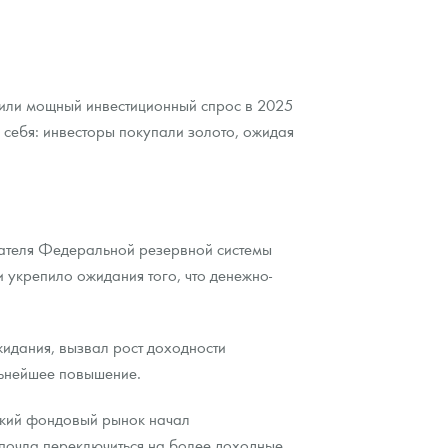
чили мощный инвестиционный спрос в 2025
 себя: инвесторы покупали золото, ожидая
дателя Федеральной резервной системы
 укрепило ожидания того, что денежно-
идания, вызвал рост доходности
льнейшее повышение.
нский фондовый рынок начал
дпочла переключиться на более доходные