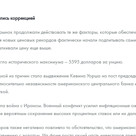
лись коррекцией
 рынок продолжали действовать те же факторы, которые обеспе
я новых ценовых рекордов фактически начали подпитывать сами
алкивали цену еще выше.
игло исторического максимума — 5595 долларов за унцию.
ной из причин стало выдвижение Кевина Уорша на пост предсе
носительно независимости американского центрального банка и
ткой.
ла война с Ираном. Военный конфликт усилил инфляционные ож
ее вероятным сохранение высоких процентных ставок или их да
оров также негативно повлияло то обстоятельство, что америка
авнению с золотом. На фоне роста акций часть инвесторов пре