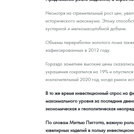
Наборы подарочных и коллекционных монет
Несмотря на стремительный рост цен, уве
исторического максимума. Этому способс
Монеты и жетоны из недрагоценных металлов
кустарной и мелкомасштабной добычи.
Книги по нумизматике
Объемы переработки золотого лома также 
зафиксированных в 2012 году.
Гораздо заметнее высокие цены сказались
украшения сократился на 19% и опустился 
исключительный 2020 год, когда рынок ис
В то же время инвестиционный спрос на фи
максимального уровня за последние двена
экономическая и геополитическая неопред
По словам Мэттью Пигготта, важную роль 
ювелирных изделий в пользу инвестиционн