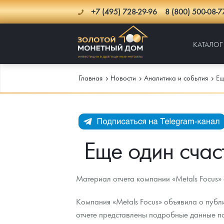
+7 (495) 728-29-96
8 (800) 500-08-7
КАТАЛОГ
Главная
Новости
Аналитика и события
Ещ
Каталог
Инфо
Каталог Монет
Еще один счас
Доставка
Инвестиционные монеты
Как сделать заказ
Материал отчета компании «Metals Focus» 
Услуги
Памятные и старинные монеты
Подлинность монет
Монеты Россия и СССР
Компания «Metals Focus» объявила о публ
Новости
Монеты и жетоны ЗМД
Клуб ЗМД
Подбор монет
Иностранные
Памятные монеты России и СССР
отчете представлены подробные данные п
Котировки
Георгий Победоносец
Гарантии
Информация
Аналитика и события
Монеты стран мира после 1950г
Монеты Царской России