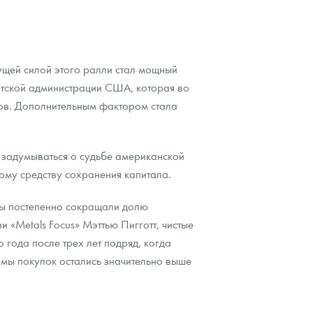
ущей силой этого ралли стал мощный
нтской администрации США, которая во
дов. Дополнительным фактором стала
 задумываться о судьбе американской
ому средству сохранения капитала.
ры постепенно сокращали долю
 «Metals Focus» Мэттью Пигготт, чистые
года после трех лет подряд, когда
емы покупок остались значительно выше