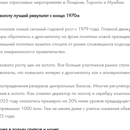
пных отраслевых мероприятиях в Лондоне, Торонто и Мумбаи.
ра, платины на 2026 год
золоту лучший результат с конца 1970-х
оказав самый сильный годовой рост с 1979 года. Главной движ
оры обратились к драгметаллу на фоне политики новой президе
 внешней политики заметно отошла от ранее сложившихся подхо
а американского правительства.
вало росту цен на золото. Все больше участников рынка стали
алюты, что повысило интерес к драгметаллу как к альтернативн
распределения резервов центральных банков. Многие регулято
я в золото. Как отметил директор по золоту и серебру компании
025 году оказались примерно на 20% ниже уровня предыдущего 
данных
превышал 1000 тонн. Тем не менее даже с учетом снижения объ
2 года.
ел в пользу слитков и монет