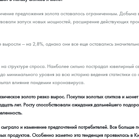
личение предложения золота оставалось ограниченным. Добыча 
твовали запуск новых мощностей, расширение действующих прое
выросли — на 2,8%, однако они все еще оставались значительн
 на структуре спроса. Наиболее сильно пострадал ювелирный с
до минимального уровня за всю историю ведения статистики со с
пытал влияние пандемии коронавируса.
зическое золото резко вырос. Покупки золотых слитков и монет
дцать лет. Росту способствовали ожидания дальнейшего подоро
еленность.
сыграло и изменение предпочтений потребителей. Все больше п
ых продуктов. Особенно заметно эта тенденция проявилась в Кит