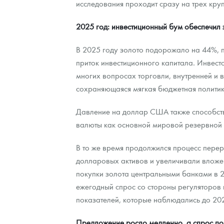
исследования проходит сразу на трех кру
Контакты
Золотой червонец Сеятель
Выкуп монет
Распродажа монет и жетонов
Cтатьи
Курс золота и серебра
Итоги 2025 года. Прогноз курсов золота, сереб
2025 год: инвестиционный бум обеспечил 
О нас
Золотые слитки
Вопрос - ответ
Георгий Победоносец - динамика цен
Лом выкуп
Выкуп серебряных монет
В 2025 году золото подорожало на 44%, п
приток инвестиционного капитала. Инвест
Аксессуары
Памятка для работы с монетами из драгметаллов
Скупка слитков
Наши преимущества
многих вопросах торговли, внутренней и
сохраняющаяся мягкая бюджетная политик
Гарри Поттер
Условия возврата
Письмо директору
Год Лошади
Монеты
Давление на доллар США также способство
Пресс-служба
валюты как основной мировой резервной в
Флот: ледоколы и корабли
Политика конфиденциальности
В то же время продолжился процесс пере
Жетоны "Необыкновенные обитатели глубин"
Политика использования Cookies
долларовых активов и увеличивали вложени
покупки золота центральными банками в 2
Ювелирные изделия
Положение по обработке и защите персональных 
ежегодный спрос со стороны регуляторов 
Русская нумизматика
показателей, которые наблюдались до 202
Золотая карманная галерея
Предложение росло медленно, а спрос пош