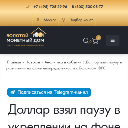
+7 (495) 728-29-96
8 (800) 500-08-77
Москва
Подбор монет
0
0
Главная
Новости
Аналитика и события
Доллар взял паузу в
укреплении на фоне неопределенности с балансом ФРС
Каталог
Инфо
Каталог Монет
Доллар взял паузу в
Доставка
Инвестиционные монеты
Как сделать заказ
укреплении на фоне
Услуги
Памятные и старинные монеты
Подлинность монет
Монеты Россия и СССР