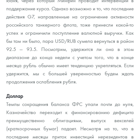
юаня, через который Минфин проводит интервенции в
Русская нумизматика
поддержание курса. Однако возможно и то, что последние
действия G7, направленные на ограничение активности
Золотая карманная галерея
российского танкерного флота, тоже принесли какой-то
Наборы подарочных и коллекционных монет
успех и ограничили поступление валютной выручки. Как
бы там ни было, пара USD/RUB сумела вернуться в район
Монеты и жетоны из недрагоценных металлов
92.5 — 93.5. Посмотрим, удержится ли она в этом
диапазоне до конца недели с учетом того, что в конце
Книги по нумизматике
месяца рубль обычно имеет тенденцию укрепляться. Если
удержится, мы с большей уверенностью будем ждать
продолжения ослабления рубля.
Доллар
Темпы сокращения баланса ФРС упали почти до нуля,
Казначейство переходит к финансированию дефицита
преимущественно облигациями, выпуск векселей
(краткосрочных бумаг) падает. Несмотря на то, что в
последние месяцы приток инвестиций нерезидентов в