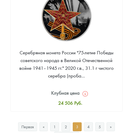
Звоните
Серебряная монета России "75-летие Победы
советского народа в Великой Отечественной
войне 1941–1945 гг." 2020 г.в., 31.1 г чистого
серебра (проба...
Клубная цена
24 506
Руб.
Стандартная цена
25 051
Руб.
Первая
«
1
2
3
4
5
»
Цена выкупа