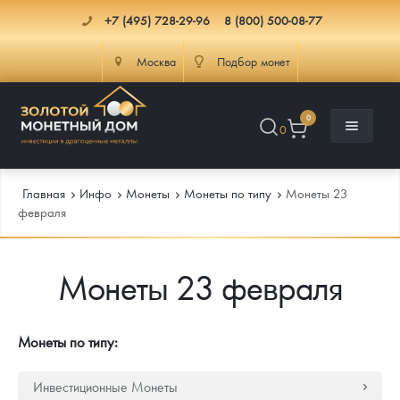
+7 (495) 728-29-96
8 (800) 500-08-77
Москва
Подбор монет
0
0
Главная
Инфо
Монеты
Монеты по типу
Монеты 23
февраля
Каталог
Монеты 23 февраля
Инфо
Каталог Монет
Доставка
Инвестиционные монеты
Как сделать заказ
Монеты по типу:
Услуги
Памятные и старинные монеты
Подлинность монет
Монеты Россия и СССР
Инвестиционные Монеты