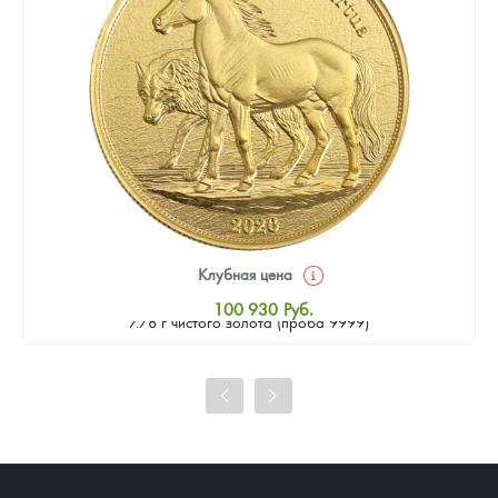
Клубная цена
Золотая монета Камеруна "Верность и Доблесть" 2026 г.в.,
100 930
Руб.
7.78 г чистого золота (проба 9999)
Стандартная цена
101 860
Руб.
Цена выкупа
93 023
Руб.