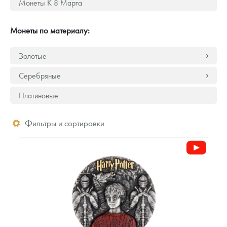
Монеты К 8 Марта
Русская нумизматика
Золотая карманная галерея
Монеты по материалу:
Наборы подарочных и коллекционных монет
Золотые
Монеты и жетоны из недрагоценных металлов
Серебряные
Книги по нумизматике
Платиновые
Фильтры и сортировки