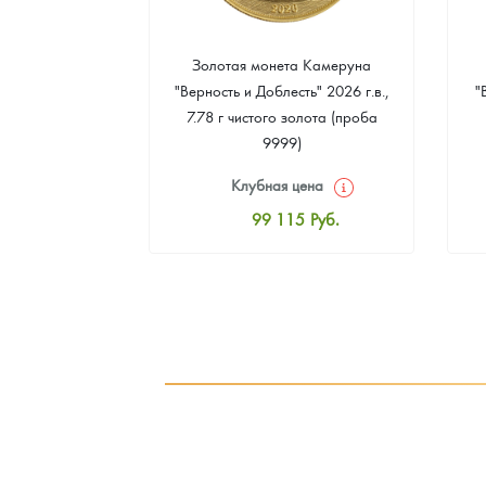
а Острова Св.
Золотая монета Камеруна
рс" 2024 г.в.,
"Верность и Доблесть" 2026 г.в.,
"
еребра (проба
7.78 г чистого золота (проба
9999)
цена
Клубная цена
8
Руб.
99 115
Руб.
ная цена
Стандартная цена
9
Руб.
99 563
Руб.
ыкупа
Цена выкупа
оните
93 284
Руб.