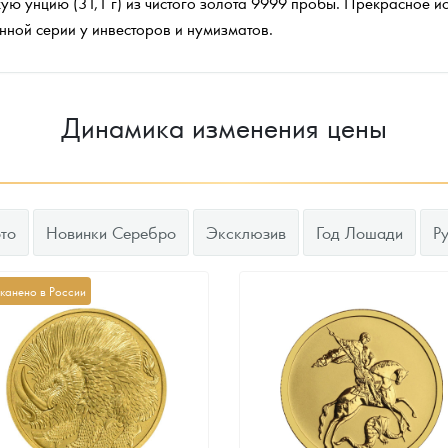
ую унцию (31,1 г) из чистого золота 9999 пробы. Прекрасное и
анной серии у инвесторов и нумизматов.
Динамика изменения цены
то
Новинки Серебро
Эксклюзив
Год Лошади
Р
канено в России