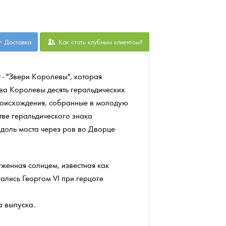
Доставка
Как стать клубным клиентом?
- "Звери Королевы", которая
ва Королевы десять геральдических
происхождения, собранные в молодую
тве геральдического знака
вдоль моста через ров во Дворце
женная солнцем, известная как
вались Георгом VI при герцоге
а выпуска.