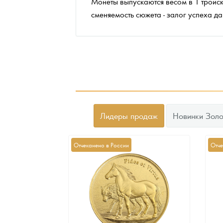
Монеты выпускаются весом в 1 тройск
сменяемость сюжета - залог успеха д
Лидеры продаж
Новинки Золо
Отчеканено в России
Отче