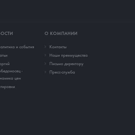
ВОСТИ
О КОМПАНИИ
алитика и события
Контакты
атьи
Наши преимущества
оргий
Письмо директору
бедоносец -
Пресс-служба
намика цен
тировки