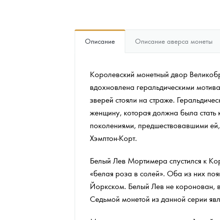
Наборы подарочных и коллекционных монет
Монеты и жетоны из недрагоценных металлов
Описание
Описание аверса монеты
Книги по нумизматике
Королевский монетный двор Великобр
вдохновлена геральдическими мотива
зверей стояли на страже. Геральдич
женщину, которая должна была стать 
поколениями, предшествовавшими ей, 
Хэмптон-Корт.
Белый Лев Мортимера спустился к Кор
«белая роза в солей». Оба из них поя
Йоркском. Белый Лев не коронован, в
Седьмой монетой из данной серии явл