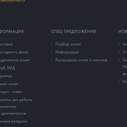
ФОРМАЦИЯ
СПЕЦ ПРЕДЛОЖЕНИЯ
НО
оставка
Подбор монет
Ан
ак сделать заказ
Информация
Cт
одлинность монет
Распродажа монет и жетонов
Ге
По
луб ЗМД
ди
арантии
Ко
ыкуп монет
опрос - ответ
амятка для работы
 монетами
з драгметаллов
словия возврата