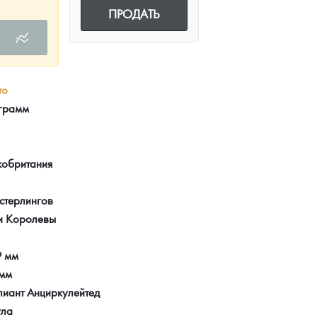
ПРОДАТЬ
то
 грамм
кобритания
стерлингов
и Королевы
9 мм
 мм
лиант Анциркулейтед
ула