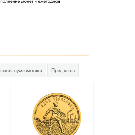
сполнение монет и ежегодная
усская нумизматика
Предзаказ