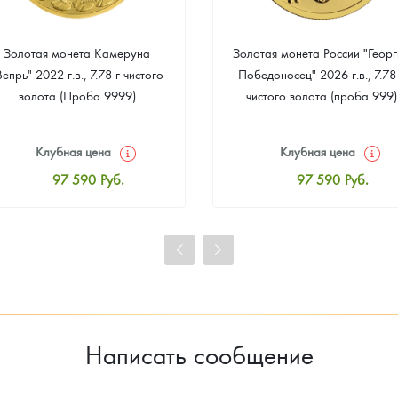
Золотая монета Камеруна
Золотая монета России "Георг
Вепрь" 2022 г.в., 7.78 г чистого
Победоносец" 2026 г.в., 7.78
золота (Проба 9999)
чистого золота (проба 999)
Клубная цена
Клубная цена
97 590
Руб.
97 590
Руб.
Стандартная цена
Стандартная цена
98 038
Руб.
98 038
Руб.
Цена выкупа
Цена выкупа
93 284
Руб.
94 181
Руб.
Написать сообщение