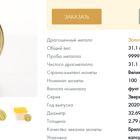
ра, платины на 2026 год
ЗАКАЗАТЬ
Драгоценный металл
Золо
Общий вес
31.1
Проба металла
9999
Чистого драгметалла
31.1
Страна-эмитент монеты
Вели
Номинал монеты
100
Валюта номинала
фунт 
Серия
Звер
Год выпуска
2020
данных
Диаметр
32.6
Толщина
2.79
Качество чеканки монеты
Брил
Упаковка
капс