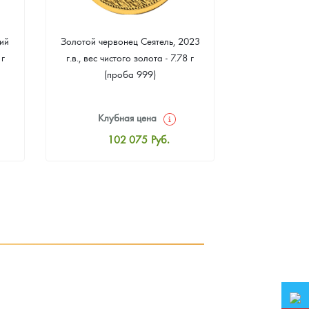
ий
Золотой червонец Сеятель, 2023
Золотая 
 г
г.в., вес чистого золота - 7.78 г
"Филармонике
(проба 999)
г чистого зо
Клубная цена
Клуб
102 075
Руб.
10
Стандартная цена
Стан
102 523
Руб.
10
Цена выкупа
Ц
94 181
Руб.
9