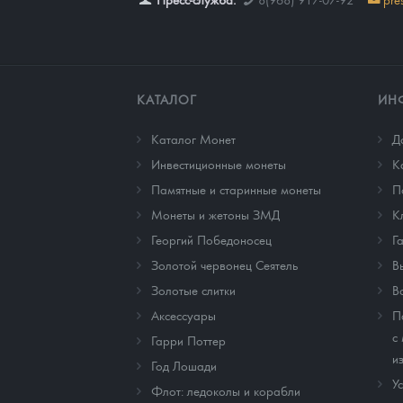
КАТАЛОГ
ИН
Каталог Монет
Д
Инвестиционные монеты
К
Памятные и старинные монеты
П
Монеты и жетоны ЗМД
К
Георгий Победоносец
Г
Золотой червонец Сеятель
В
Золотые слитки
В
Аксессуары
П
с
Гарри Поттер
и
Год Лошади
У
Флот: ледоколы и корабли