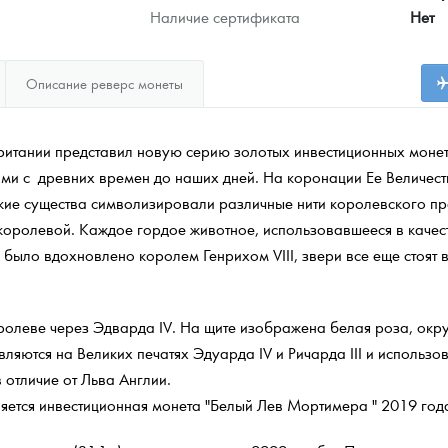
Наличие сертификата
Нет
Описание реверс монеты
итании представил новую серию золотых инвестиционных монет 
ми с древних времен до наших дней. На коронации Ее Величест
еские существа символизировали различные нити королевского 
королевой. Каждое гордое животное, использовавшееся в качес
было вдохновлено королем Генрихом VIII, звери все еще стоят 
олеве через Эдварда IV. На щите изображена белая роза, окру
вляются на Великих печатях Эдуарда IV и Ричарда III и использо
 отличие от Льва Англии.
яется инвестиционная монета "Белый Лев Мортимера " 2019 год