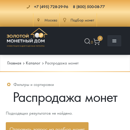
+7 (495) 728-29-96
8 (800) 500-08-77
Москва
Подбор монет
0
0
Главная
Каталог
Распродажа монет
Каталог
Фильтры и сортировки
Распродажа монет
Инфо
Каталог Монет
Доставка
Инвестиционные монеты
Как сделать заказ
Подходящих результатов не найдено.
Услуги
Памятные и старинные монеты
Подлинность монет
Монеты Россия и СССР
Отправить запрос на подбор монет