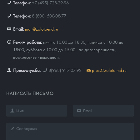
Телефон:
+7 (495) 728-29-96
Русская нумизматика
Телефон:
8 (800) 500-08-77
Золотая карманная галерея
Email:
mail@zoloto-md.ru
Наборы подарочных и коллекционных монет
Режим работы:
пн-чт с 10:00 до 18:30, пятница с 10:00 до
Монеты и жетоны из недрагоценных металлов
18:00, суббота с 10:00 до 15:00 - по договоренности,
воскресенье - выходной.
Книги по нумизматике
Пресс-служба:
8(968) 917-07-92
press@zoloto-md.ru
НАПИСАТЬ ПИСЬМО