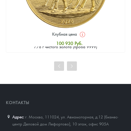
Клубная цена
Золотая монета Камеруна "Верность и Доблесть" 2026 г.в.,
100 930
Руб.
7.78 г чистого золота (проба 9999)
Стандартная цена
101 860
Руб.
Цена выкупа
93 023
Руб.
КОНТАКТЫ
Адрес:
г. Москва, 111024
,
ул. Авиамоторная, д.12 (бизнес-
центр Деловой дом Лефортово), 10 этаж, офис 905А