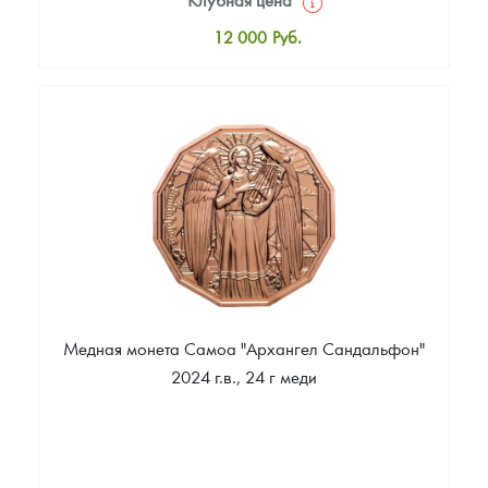
Русская нумизматика
12 000
Руб.
Золотая карманная галерея
Стандартная цена
12 500
Руб.
Наборы подарочных и коллекционных монет
Цена выкупа
Монеты и жетоны из недрагоценных металлов
Звоните
Книги по нумизматике
Медная монета Самоа "Архангел Сандальфон"
2024 г.в., 24 г меди