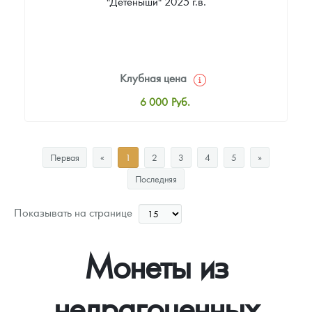
"Детеныши" 2025 г.в.
Клубная цена
6 000
Руб.
Стандартная цена
6 500
Руб.
Первая
«
1
2
3
4
5
»
Цена выкупа
Последняя
Звоните
Показывать на странице
Монеты из
недрагоценных