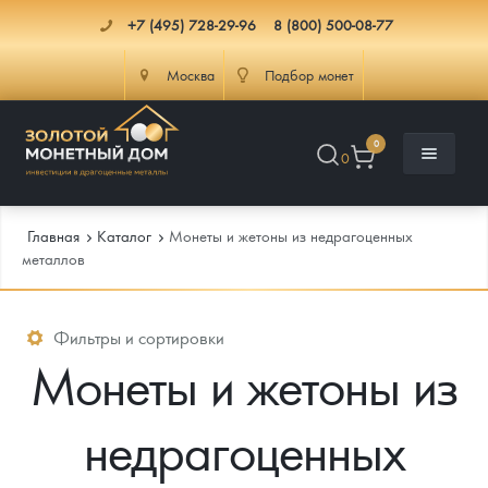
+7 (495) 728-29-96
8 (800) 500-08-77
Москва
Подбор монет
0
0
Главная
Каталог
Монеты и жетоны из недрагоценных
металлов
Каталог
Фильтры и сортировки
Монеты и жетоны из
Инфо
Каталог Монет
Доставка
Инвестиционные монеты
Как сделать заказ
недрагоценных
Услуги
Памятные и старинные монеты
Подлинность монет
Монеты Россия и СССР