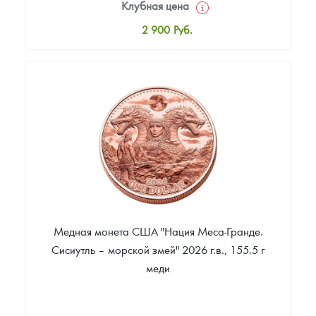
Клубная цена
2 900
Руб.
Стандартная цена
3 000
Руб.
Цена выкупа
Звоните
Медная монета США "Нация Меса-Гранде.
Сисиутль – морской змей" 2026 г.в., 155.5 г
меди