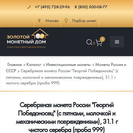
+7 (495) 728-29-96
8 (800) 500-08-77
Москва
Подбор монет
0
0
Главная
Каталог
Инвестиционные монеты
Монеты Россия и
СССР
Серебряная монета России "Георгий Победоносец" (с
пятнами, молочкой и механическими повреждениями), 31.1 г
чистого серебра (проба 999)
Каталог
Инфо
Каталог Монет
Серебряная монета России "Георгий
Победоносец" (с пятнами, молочкой и
Доставка
Инвестиционные монеты
Как сделать заказ
механическими повреждениями), 31.1 г
Услуги
Памятные и старинные монеты
Подлинность монет
Монеты Россия и СССР
чистого серебра (проба 999)