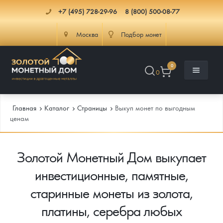
+7 (495) 728-29-96
8 (800) 500-08-77
Москва
Подбор монет
0
0
Главная
Каталог
Страницы
Выкуп монет по выгодным
ценам
Каталог
Золотой Монетный Дом выкупает
Инфо
Каталог Монет
инвестиционные, памятные,
Доставка
Инвестиционные монеты
Как сделать заказ
старинные монеты из золота,
платины, серебра любых
Услуги
Памятные и старинные монеты
Подлинность монет
Монеты Россия и СССР