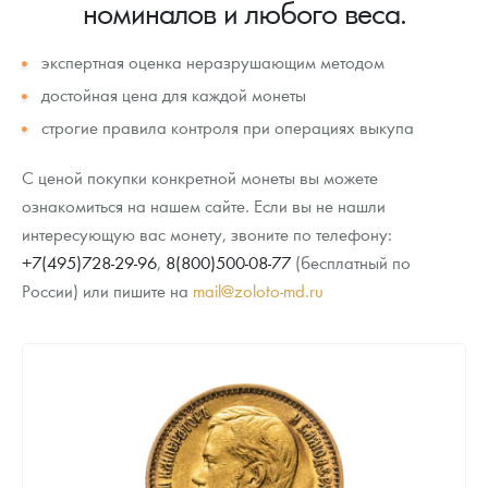
номиналов и любого веса.
Новости
Монеты и жетоны ЗМД
Клуб ЗМД
Подбор монет
Иностранные
Памятные монеты России и СССР
экспертная оценка неразрушающим методом
Котировки
Георгий Победоносец
Гарантии
Информация
Аналитика и события
Монеты стран мира после 1950г
Монеты Царской России
достойная цена для каждой монеты
Контакты
Золотой червонец Сеятель
Выкуп монет
Распродажа монет и жетонов
Cтатьи
Курс золота и серебра
Итоги 2025 года. Прогноз курсов золота, серебра, платины на
строгие правила контроля при операциях выкупа
2026 год
О нас
Золотые слитки
Вопрос - ответ
Георгий Победоносец - динамика цен
Лом выкуп
Выкуп серебряных монет
С ценой покупки конкретной монеты вы можете
ознакомиться на нашем сайте. Если вы не нашли
Аксессуары
Памятка для работы с монетами из драгметаллов
Скупка слитков
Наши преимущества
интересующую вас монету, звоните по телефону:
Гарри Поттер
Условия возврата
Письмо директору
+7(495)728-29-96
,
8(800)500-08-77
(бесплатный по
России) или пишите на
mail@zoloto-md.ru
Год Лошади
Монеты
Пресс-служба
Флот: ледоколы и корабли
Политика конфиденциальности
Жетоны "Необыкновенные обитатели глубин"
Политика использования Cookies
Ювелирные изделия
Положение по обработке и защите персональных данных