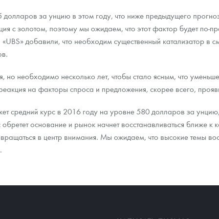
85 долларов за унцию в этом году, что ниже предыдущего прогн
ция с золотом, поэтому мы ожидаем, что этот фактор будет по-
 в «UBS» добавили, что необходим существенный катализатор в с
ов.
 но необходимо несколько лет, чтобы стало ясным, что уменьш
реакция на факторы спроса и предложения, скорее всего, прояви
жет средний курс в 2016 году на уровне 580 долларов за унцию
с обретет основание и рынок начнет восстанавливаться ближе к 
вращаться в центр внимания. Мы ожидаем, что высокие темы во
.