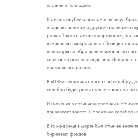
платине и палладию.
Контакты
Золотой червонец Сеятель
Выкуп монет
Распродажа монет и жетонов
Cтатьи
Курс золота и серебра
Итоги 2025 года. Прогноз курсов золота, сереб
В отчете, опубликованном в пятницу, бро
владения золотом и другими активами сок
О нас
Золотые слитки
Вопрос - ответ
Георгий Победоносец - динамика цен
Лом выкуп
Выкуп серебряных монет
рынке. Также в отчете утверждается, что 
Аксессуары
Памятка для работы с монетами из драгметаллов
Скупка слитков
Наши преимущества
изменения в макросреде: «Позиции золот
инвесторы не обращали внимание на него. 
Гарри Поттер
Условия возврата
Письмо директору
серьезный рост впоследствии. Интерес к э
дальнейшего роста».
Год Лошади
Монеты
Пресс-служба
В «UBS» сократили прогноз по серебру до
Флот: ледоколы и корабли
Политика конфиденциальности
серебро будет расти вместе с золотом на ф
Жетоны "Необыкновенные обитатели глубин"
Политика использования Cookies
Изменения в позиционировании и объемах т
Ювелирные изделия
Положение по обработке и защите персональных 
привлекает золото. Положение серебра на
Русская нумизматика
В то же время в марте был отмечен значит
биржевых фондов.
Золотая карманная галерея