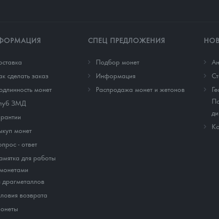
ФОРМАЦИЯ
СПЕЦ ПРЕДЛОЖЕНИЯ
НО
оставка
Подбор монет
Ан
ак сделать заказ
Информация
Cт
одлинность монет
Распродажа монет и жетонов
Ге
По
луб ЗМД
ди
арантии
Ко
ыкуп монет
опрос - ответ
амятка для работы
 монетами
з драгметаллов
словия возврата
онеты