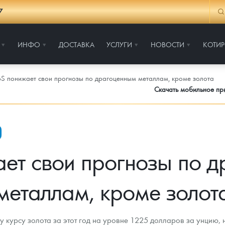
7
ИНФО
ДОСТАВКА
УСЛУГИ
НОВОСТИ
КОТИ
S понижает свои прогнозы по драгоценным металлам, кроме золота
Скачать мобильное п
ет свои прогнозы по 
металлам, кроме золот
у курсу золота за этот год на уровне 1225 долларов за унцию, 