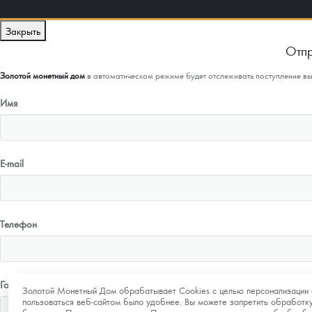
Закрыть
Отпр
Золотой монетный дом
в автоматическом режиме будет отслеживать поступление в
Имя
E-mail
Телефон
Город
Золотой Монетный Дом обрабатывает Cookies с целью персонализации 
пользоваться веб-сайтом было удобнее. Вы можете запретить обработку