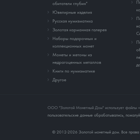
П
обитатели глубин"
к
Ювелирные изделия
П
Русская нумизматика
и
Золотая карманная галерея
C
Наборы подарочных и
П
коллекционных монет
о
Монеты и жетоны из
п
недрагоценных металлов
д
Книги по нумизматике
Другое
ООО "Золотой Монетный Дом" использует файлы «co
пользовательские данные обрабатывались, пожалуйс
© 2012-2026 Золотой монетный дом. Все прав