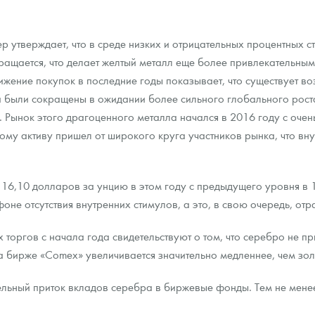
ра, платины на 2026 год
кер утверждает, что в среде низких и отрицательных процентных
ращается, что делает желтый металл еще более привлекательны
снижение покупок в последние годы показывает, что существует в
а были сокращены в ожидании более сильного глобального рост
Рынок этого драгоценного металла начался в 2016 году с очень
тому активу пришел от широкого круга участников рынка, что вн
 16,10 долларов за унцию в этом году с предыдущего уровня в 1
оне отсутствия внутренних стимулов, а это, в свою очередь, отра
оргов с начала года свидетельствуют о том, что серебро не пр
данных
 бирже «Comex» увеличивается значительно медленнее, чем зол
ельный приток вкладов серебра в биржевые фонды. Тем не менее