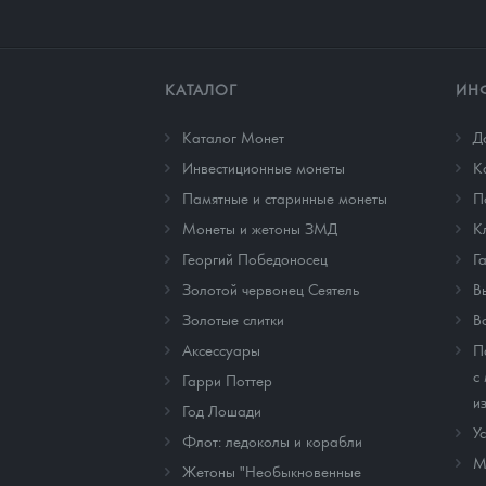
КАТАЛОГ
ИН
Каталог Монет
Д
Инвестиционные монеты
К
Памятные и старинные монеты
П
Монеты и жетоны ЗМД
К
Георгий Победоносец
Г
Золотой червонец Сеятель
В
Золотые слитки
В
Аксессуары
П
с
Гарри Поттер
и
Год Лошади
У
Флот: ледоколы и корабли
М
Жетоны "Необыкновенные