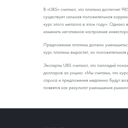
В «UBS» считают, что платина достигнет 9
Наборы подарочных и коллекционных монет
существует сильная положительная коррек
Монеты и жетоны из недрагоценных металлов
курс этого металла в этом году». Однако
изменить негативное настроение инвестор
Книги по нумизматике
Предложение платины должно уменьшиться,
курс платины вырастет, но положительная 
Эксперты UBS считают, что палладий пока
долларов за унцию: «Мы считаем, что кур
спроса и предложения медленно будут воз
появятся как результат уменьшения рынка»