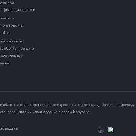
олитика
онфиденциальности
олитика
спользования
ookies
оложение по
бработке и защите
ерсональных
анных
okie» с целью персонализации сервисов и повышения удобства пользования 
та, ограничьте их использование в своём браузере.
а защищены