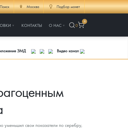
Поиск
Москва
Подбор монет
0
РОВКИ
КОНТАКТЫ
О НАС
0
риложение ЗМД
Видео канал
драгоценным
а
но уменьшил свои показатели по серебру,