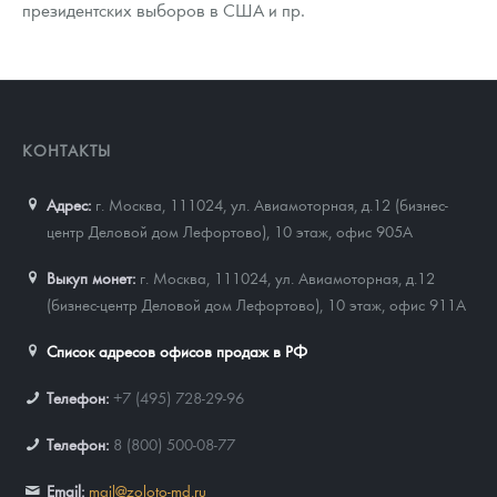
президентских выборов в США и пр.
КОНТАКТЫ
Адрес:
г. Москва, 111024
,
ул. Авиамоторная, д.12 (бизнес-
центр Деловой дом Лефортово), 10 этаж, офис 905А
Выкуп монет:
г. Москва, 111024, ул. Авиамоторная, д.12
(бизнес-центр Деловой дом Лефортово), 10 этаж, офис 911А
Список адресов офисов продаж в РФ
Телефон:
+7 (495) 728-29-96
Телефон:
8 (800) 500-08-77
Email:
mail@zoloto-md.ru