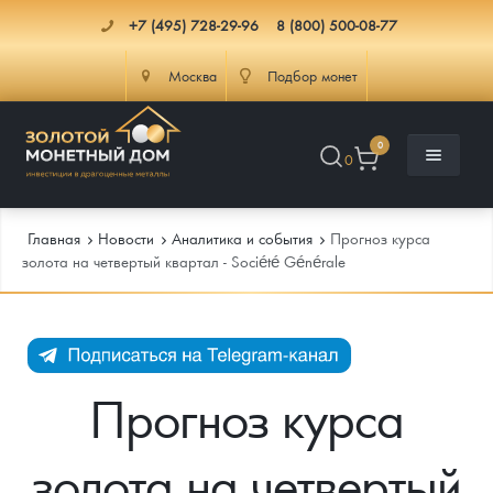
+7 (495) 728-29-96
8 (800) 500-08-77
Москва
Подбор монет
0
0
Главная
Новости
Аналитика и события
Прогноз курса
золота на четвертый квартал - Société Générale
Каталог
Инфо
Каталог Монет
Прогноз курса
Доставка
Инвестиционные монеты
Как сделать заказ
золота на четвертый
Услуги
Памятные и старинные монеты
Подлинность монет
Монеты Россия и СССР