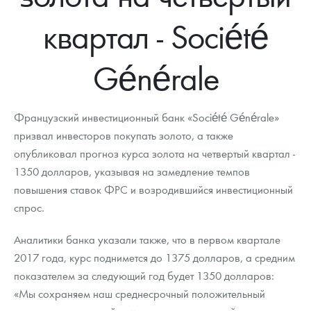
Новости
Монеты и жетоны ЗМД
Клуб ЗМД
Подбор монет
Иностранные
Памятные монеты России и СССР
квартал - Société
Котировки
Георгий Победоносец
Гарантии
Информация
Аналитика и события
Монеты стран мира после 1950г
Монеты Царской России
Générale
Контакты
Золотой червонец Сеятель
Выкуп монет
Распродажа монет и жетонов
Cтатьи
Курс золота и серебра
Итоги 2025 года. Прогноз курсов золота, серебра, платины на
2026 год
О нас
Золотые слитки
Вопрос - ответ
Георгий Победоносец - динамика цен
Лом выкуп
Выкуп серебряных монет
Французский инвестиционный банк «Société Générale»
Аксессуары
Памятка для работы с монетами из драгметаллов
Скупка слитков
призвал инвесторов покупать золото, а также
Наши преимущества
опубликовал прогноз курса золота на четвертый квартал -
Гарри Поттер
Условия возврата
Письмо директору
1350 долларов, указывая на замедление темпов
повышения ставок ФРС и возродившийся инвестиционный
Год Лошади
Монеты
Пресс-служба
спрос.
Флот: ледоколы и корабли
Политика конфиденциальности
Аналитики банка указали также, что в первом квартале
Жетоны "Необыкновенные обитатели глубин"
Политика использования Cookies
2017 года, курс поднимется до 1375 долларов, а средним
показателем за следующий год будет 1350 долларов:
Ювелирные изделия
Положение по обработке и защите персональных данных
«Мы сохраняем наш среднесрочный положительный