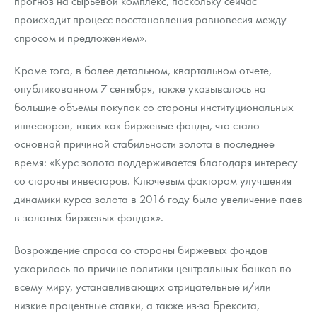
прогноз на сырьевой комплекс, поскольку сейчас
Русская нумизматика
происходит процесс восстановления равновесия между
спросом и предложением».
Золотая карманная галерея
Наборы подарочных и коллекционных монет
Кроме того, в более детальном, квартальном отчете,
опубликованном 7 сентября, также указывалось на
Монеты и жетоны из недрагоценных металлов
большие объемы покупок со стороны институциональных
инвесторов, таких как биржевые фонды, что стало
Книги по нумизматике
основной причиной стабильности золота в последнее
время: «Курс золота поддерживается благодаря интересу
со стороны инвесторов. Ключевым фактором улучшения
динамики курса золота в 2016 году было увеличение паев
в золотых биржевых фондах».
Возрождение спроса со стороны биржевых фондов
ускорилось по причине политики центральных банков по
всему миру, устанавливающих отрицательные и/или
низкие процентные ставки, а также из-за Брексита,