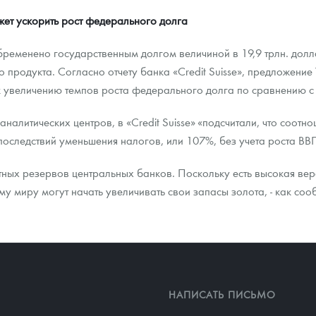
жет ускорить рост федерального долга
ременено государственным долгом величиной в 19,9 трлн. долл
 продукта. Согласно отчету банка «Credit Suisse», предложение
к увеличению темпов роста федерального долга по сравнению с
аналитических центров, в «Credit Suisse» «подсчитали, что соот
последствий уменьшения налогов, или 107%, без учета роста ВВ
ых резервов центральных банков. Поскольку есть высокая вер
 миру могут начать увеличивать свои запасы золота, - как сообщ
НАПИСАТЬ ПИСЬМО