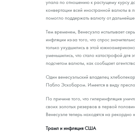
упала по отношению к растущему курсу до
конвертации всей иностранной валюты в л
Контакты
Золотой червонец Сеятель
Выкуп монет
Распродажа монет и жетонов
Cтатьи
Курс золота и серебра
Итоги 2025 года. Прогноз курсов золота, сереб
помогло поддержать валюту от дальнейше
О нас
Золотые слитки
Вопрос - ответ
Георгий Победоносец - динамика цен
Лом выкуп
Выкуп серебряных монет
Тем временем, Венесуэла испытывает сер
инфляции из-за того, что спрос значител
Аксессуары
Памятка для работы с монетами из драгметаллов
Скупка слитков
Наши преимущества
только ухудшились в этой южноамериканско
Гарри Поттер
Условия возврата
Письмо директору
уменьшились, что стало катастрофой для э
подсчетом валюты, как сообщает агентств
Год Лошади
Монеты
Пресс-служба
Один венесуэльский владелец хлебопекарн
Флот: ледоколы и корабли
Политика конфиденциальности
Пабло Эскобаром. Имеется в виду пресл
Жетоны "Необыкновенные обитатели глубин"
Политика использования Cookies
По причине того, что гиперинфляция уни
своих золотых резервов в первой половин
Ювелирные изделия
Положение по обработке и защите персональных 
Венесуэле теперь находятся на рекордно н
Русская нумизматика
Трамп и инфляция США
Золотая карманная галерея