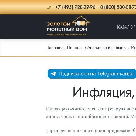
+7 (495) 728-29-96
8 (800) 500-08-7
КАТАЛОГ
Главная
Новости
Аналитика и события
Ин
Каталог
Инфо
Каталог Монет
Инфляция,
Доставка
Инвестиционные монеты
Как сделать заказ
Инфляцию можно понять как разрушение п
Услуги
Памятные и старинные монеты
Подлинность монет
Монеты Россия и СССР
хранят часть своего богатства в золоте. 
Новости
Монеты и жетоны ЗМД
Клуб ЗМД
Подбор монет
Иностранные
Памятные монеты России и СССР
Торговля по причине страха продолжает б
Котировки
Георгий Победоносец
Гарантии
Информация
Аналитика и события
Монеты стран мира после 1950г
Монеты Царской России