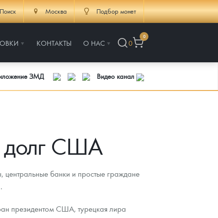
Поиск
Москва
Подбор монет
0
РОВКИ
КОНТАКТЫ
О НАС
0
риложение ЗМД
Видео канал
й долг США
, центральные банки и простые граждане
.
бран президентом США, турецкая лира