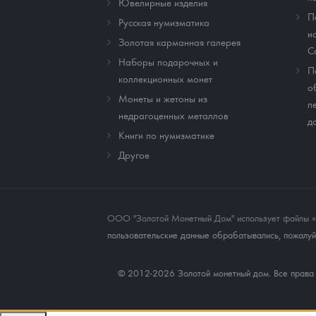
Ювелирные изделия
П
Русская нумизматика
и
Золотая карманная галерея
C
Наборы подарочных и
П
коллекционных монет
о
Монеты и жетоны из
п
недрагоценных металлов
д
Книги по нумизматике
Другое
ООО "Золотой Монетный Дом" использует файлы «co
пользовательские данные обрабатывались, пожалуйс
© 2012-2026 Золотой монетный дом. Все прав