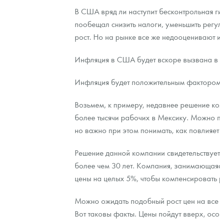
В США вряд ли наступит бесконтрольная 
Наборы подарочных и коллекционных монет
пообещал снизить налоги, уменьшить регу
рост. Но на рынке все же недооценивают 
Монеты и жетоны из недрагоценных металлов
Инфляция в США будет вскоре вызвана в зн
Книги по нумизматике
Инфляция будет положительным фактором д
Возьмем, к примеру, недавнее решение ко
более тысячи рабочих в Мексику. Можно п
но важно при этом понимать, как повлияет
Решение данной компании свидетельствуе
более чем 30 лет. Компания, занимающаяс
цены на целых 5%, чтобы компенсировать 
Можно ожидать подобный рост цен на все 
Вот таковы факты. Цены пойдут вверх, ос