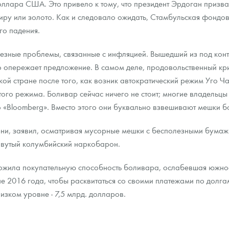
ллара США. Это привело к тому, что президент Эрдоган призва
иру или золото. Как и следовало ожидать, Стамбульская фондо
ра, платины на 2026 год
го падения.
ьезные проблемы, связанные с инфляцией. Вышедший из под кон
ьно опережает предложение. В самом деле, продовольственный 
й стране после того, как возник автократический режим Уго Ча
того режима. Боливар сейчас ничего не стоит; многие владельц
о «Bloomberg». Вместо этого они буквально взвешивают мешки б
и, заявил, осматривая мусорные мешки с бесполезными бумажны
овутый колумбийский наркобарон.
чтожила покупательную способность боливара, ослабевшая южн
е 2016 года, чтобы расквитаться со своими платежами по долг
данных
изком уровне - 7,5 млрд. долларов.