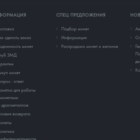
ФОРМАЦИЯ
СПЕЦ ПРЕДЛОЖЕНИЯ
НО
оставка
Подбор монет
Ан
ак сделать заказ
Информация
Cт
одлинность монет
Распродажа монет и жетонов
Ге
По
луб ЗМД
ди
арантии
Ко
ыкуп монет
опрос - ответ
амятка для работы
 монетами
з драгметаллов
словия возврата
онеты
олитика
онфиденциальности