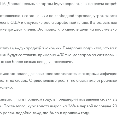
А. Дополнительные затраты будут переложены на плечи потреб
 отношению к соглашениям по свободной торговле, угрожая всех 
т в США и отсутствие роста заработной платы. В этом есть дол
ие три десятилетия. Это позволило сделать цены на плоские э
титут международной экономики Петерсона подсчитал, что за к
ики будут составлять примерно 450 тыс. долларов за счет повы
 также более низких цен для населения».
импорта более дешевых товаров являются факторами инфляцион
альных ставок. Отрицательные реальные ставки имеют реальное
нально.
ывают, что в прошлом году, в преддверии повышения ставки в д
. После этого, курс золота вырос на 26% в первой половине 2
о ралли, подобно тому, что было в прошлом году.