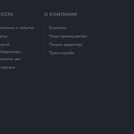
ВОСТИ
О КОМПАНИИ
алитика и события
Контакты
атьи
Наши преимущества
оргий
Письмо директору
бедоносец -
Пресс-служба
намика цен
тировки