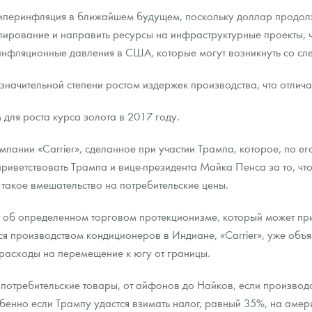
гиперинфляция в ближайшем будущем, поскольку доллар продолж
лирование и направить ресурсы на инфраструктурные проекты, 
инфляционные давления в США, которые могут возникнуть со сл
ачительной степени ростом издержек производства, что отличает
ля роста курса золота в 2017 году.
мпании «Carrier», сделанное при участии Трампа, которое, по 
риветствовать Трампа и вице-президента Майка Пенса за то, что
 такое вмешательство на потребительские цены.
т об определенном торговом протекционизме, который может пр
я производством кондиционеров в Индиане, «Carrier», уже объя
расходы на перемещение к югу от границы.
потребительские товары, от айфонов до Найков, если производ
обенно если Трампу удастся взимать налог, равный 35%, на амер