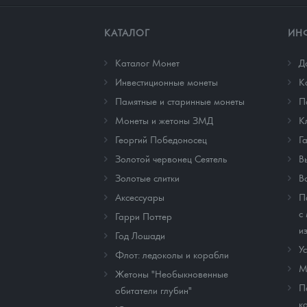
КАТАЛОГ
ИН
Каталог Монет
Д
Инвестиционные монеты
К
Памятные и старинные монеты
П
Монеты и жетоны ЗМД
К
Георгий Победоносец
Г
Золотой червонец Сеятель
В
Золотые слитки
В
Аксессуары
П
с
Гарри Поттер
и
Год Лошади
У
Флот: ледоколы и корабли
М
Жетоны "Необыкновенные
П
обитатели глубин"
к