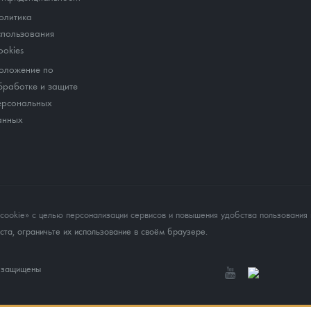
олитика
спользования
ookies
оложение по
бработке и защите
ерсональных
анных
okie» с целью персонализации сервисов и повышения удобства пользования 
та, ограничьте их использование в своём браузере.
а защищены