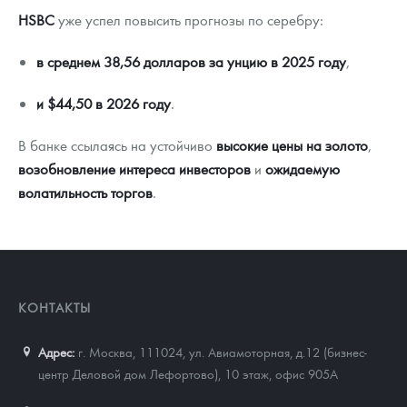
HSBC
уже успел повысить прогнозы по серебру:
в среднем 38,56 долларов за унцию в 2025 году
,
и $44,50 в 2026 году
.
В банке ссылаясь на устойчиво
высокие цены на золото
,
возобновление интереса инвесторов
и
ожидаемую
волатильность торгов
.
КОНТАКТЫ
Адрес:
г. Москва, 111024
,
ул. Авиамоторная, д.12 (бизнес-
центр Деловой дом Лефортово), 10 этаж, офис 905А