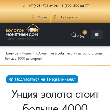
+7 (495) 728-29-96
8 (800) 500-08-77
Москва
Подбор монет
0
0
Главная
Новости
Аналитика и события
Унция золота стоит
больше 4000 долларов!
Каталог
Инфо
Каталог Монет
Унция золота стоит
Доставка
Инвестиционные монеты
Как сделать заказ
больше 4000
Услуги
Памятные и старинные монеты
Подлинность монет
Монеты Россия и СССР