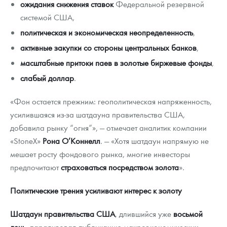
ожидания снижения ставок
Федеральной резервной
системой США,
политическая и экономическая неопределенность
,
активные закупки со стороны центральных банков
,
масштабные притоки паев в золотые биржевые фонды
,
слабый доллар
.
«Фон остается прежним: геополитическая напряженность,
усилившаяся из-за шатдауна правительства США,
добавила рынку “огня”», — отмечает аналитик компании
«StoneX»
Рона О’Коннелл
. — «Хотя шатдаун напрямую не
мешает росту фондового рынка, многие инвесторы
предпочитают
страховаться посредством золота
».
Политические трения усиливают интерес к золоту
Шатдаун правительства США
, длившийся уже
восьмой
день
, парализовал публикацию макроэкономических