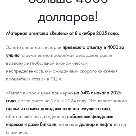
Новости
Монеты и жетоны ЗМД
Клуб ЗМД
Подбор монет
Иностранные
Памятные монеты России и СССР
долларов!
Котировки
Георгий Победоносец
Гарантии
Информация
Аналитика и события
Монеты стран мира после 1950г
Монеты Царской России
Контакты
Золотой червонец Сеятель
Выкуп монет
Распродажа монет и жетонов
Cтатьи
Курс золота и серебра
Итоги 2025 года. Прогноз курсов золота, серебра, платины на
Материал агентства «Reuters» от 8 октября 2025 года.
2026 год
О нас
Золотые слитки
Вопрос - ответ
Георгий Победоносец - динамика цен
Лом выкуп
Выкуп серебряных монет
Золото впервые в истории
превысило отметку в 4000 за
унцию
, стремительно продолжая рекордное ралли,
Аксессуары
Памятка для работы с монетами из драгметаллов
Скупка слитков
Наши преимущества
вызванное глобальной экономической
неопределенностью и ожиданиями скорого снижения
Гарри Поттер
Условия возврата
Письмо директору
процентных ставок в США.
Год Лошади
Монеты
Пресс-служба
Металл вырос в цене примерно
на 54% с начала 2025
Флот: ледоколы и корабли
Политика конфиденциальности
года
, после роста на 27% в 2024 году. Это делает золото
одним из самых доходных активов текущего года
,
Жетоны "Необыкновенные обитатели глубин"
Политика использования Cookies
обогнавшим по доходности
глобальные фондовые
индексы и даже биткоин
, тогда как
доллар и нефть
за год
Ювелирные изделия
Положение по обработке и защите персональных данных
снизились.