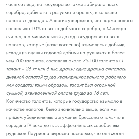
частные лица, но государство также забирало часть
серебра, добытого в результате аренды, в качестве
налогов с доходов. Апергис утверждает, что норма налога
составляла 10% от всего добытого серебра, а Фигейра
считает, что минимальный доход государства от всех
налогов, которые (даже косвенно) взимались с добычи,
исходя из оценки годовой добычи на рудниках в более
чем 700 талантов, составлял около 75-100 талантов (
1
талант – 26 кг или 6 тыс. драхм; одна драхма считалась
дневной оплатой труда квалифицированного рабочего
или солдата; таким образом, талант был огромной
суммой, эквивалентной оплате труда за 16 лет
).
Количество талантов, которые государство изымало в
качестве налогов, было значительно выше, если мы
примем убедительные аргументы Брессона о том, что в
середине IV века до н. э. эффективность серебряных
рудников Лауриона выросла настолько, что они могли