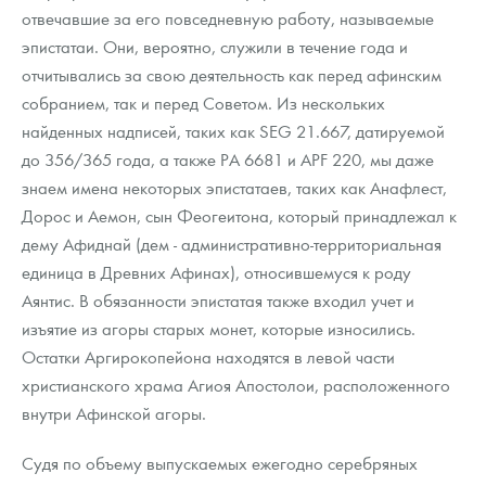
отвечавшие за его повседневную работу, называемые
эпистатаи. Они, вероятно, служили в течение года и
отчитывались за свою деятельность как перед афинским
собранием, так и перед Советом. Из нескольких
найденных надписей, таких как SEG 21.667, датируемой
до 356/365 года, а также PA 6681 и APF 220, мы даже
знаем имена некоторых эпистатаев, таких как Анафлест,
Дорос и Аемон, сын Феогеитона, который принадлежал к
дему Афиднай (дем - административно-территориальная
единица в Древних Афинах), относившемуся к роду
Аянтис. В обязанности эпистатая также входил учет и
изъятие из агоры старых монет, которые износились.
Остатки Аргирокопейона находятся в левой части
христианского храма Агиоя Апостолои, расположенного
внутри Афинской агоры.
Судя по объему выпускаемых ежегодно серебряных