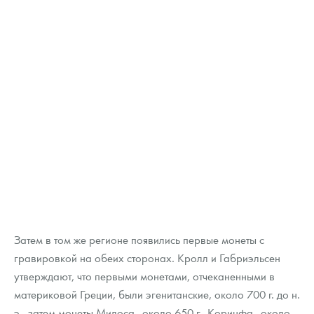
Затем в том же регионе появились первые монеты с
гравировкой на обеих сторонах. Кролл и Габриэльсен
утверждают, что первыми монетами, отчеканенными в
материковой Греции, были эгенитанские, около 700 г. до н.
э., затем монеты Милоса - около 650 г., Коринфа - около