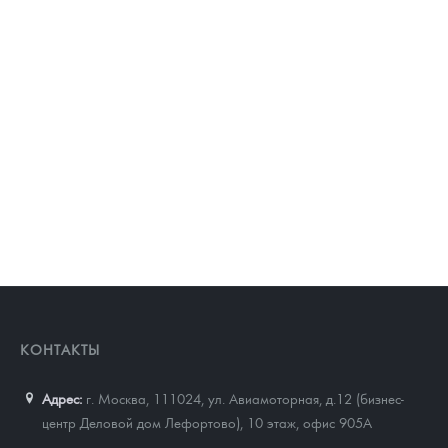
КОНТАКТЫ
Адрес:
г. Москва, 111024
,
ул. Авиамоторная, д.12 (бизнес-
центр Деловой дом Лефортово), 10 этаж, офис 905А