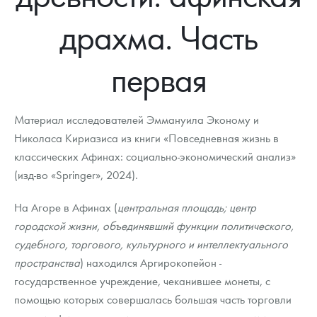
Новости
Монеты и жетоны ЗМД
Клуб ЗМД
Подбор монет
Иностранные
Памятные монеты России и СССР
драхма. Часть
Котировки
Георгий Победоносец
Гарантии
Информация
Аналитика и события
Монеты стран мира после 1950г
Монеты Царской России
первая
Контакты
Золотой червонец Сеятель
Выкуп монет
Распродажа монет и жетонов
Cтатьи
Курс золота и серебра
Итоги 2025 года. Прогноз курсов золота, серебра, платины на
2026 год
О нас
Золотые слитки
Вопрос - ответ
Георгий Победоносец - динамика цен
Лом выкуп
Выкуп серебряных монет
Материал исследователей Эммануила Эконому и
Аксессуары
Памятка для работы с монетами из драгметаллов
Скупка слитков
Николаса Кириазиса из книги «Повседневная жизнь в
Наши преимущества
классических Афинах: социально-экономический анализ»
Гарри Поттер
Условия возврата
Письмо директору
(изд-во «Springer», 2024).
Год Лошади
Монеты
Пресс-служба
На Агоре в Афинах (
центральная площадь; центр
городской жизни, объединявший функции политического,
Флот: ледоколы и корабли
Политика конфиденциальности
судебного, торгового, культурного и интеллектуального
Жетоны "Необыкновенные обитатели глубин"
Политика использования Cookies
пространства
) находился Аргирокопейон -
государственное учреждение, чеканившее монеты, с
Ювелирные изделия
Положение по обработке и защите персональных данных
помощью которых совершалась большая часть торговли