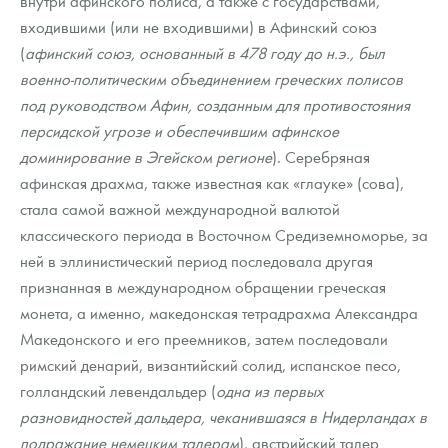
внутри афинского полиса, а также с государствами,
Русская нумизматика
входившими (или не входившими) в Афинский союз
(
афинский союз, основанный в 478 году до н.э., был
Золотая карманная галерея
военно-политическим объединением греческих полисов
Наборы подарочных и коллекционных монет
под руководством Афин, созданным для противостояния
персидской угрозе и обеспечившим афинское
Монеты и жетоны из недрагоценных металлов
доминирование в Эгейском регионе
). Серебряная
афинская драхма, также известная как «глауке» (сова),
Книги по нумизматике
стала самой важной международной валютой
классического периода в Восточном Средиземноморье, за
ней в эллинистический период последовала другая
признанная в международном обращении греческая
монета, а именно, македонская тетрадрахма Александра
Македонского и его преемников, затем последовали
римский денарий, византийский солид, испанское песо,
голландский левендальдер (
одна из первых
разновидностей дальдера, чеканившаяся в Нидерландах в
подражание немецким талерам
), австрийский талер