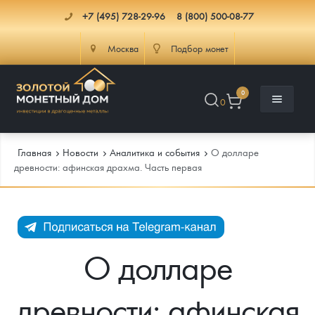
+7 (495) 728-29-96
8 (800) 500-08-77
Москва
Подбор монет
0
0
Главная
Новости
Аналитика и события
О долларе
древности: афинская драхма. Часть первая
Каталог
Инфо
Каталог Монет
О долларе
Доставка
Инвестиционные монеты
Как сделать заказ
древности: афинская
Услуги
Памятные и старинные монеты
Подлинность монет
Монеты Россия и СССР