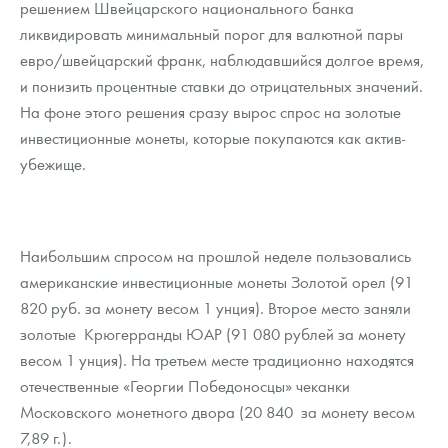
решением Швейцарского национального банка
Русская нумизматика
ликвидировать минимальный порог для валютной пары
Золотая карманная галерея
евро/швейцарский франк, наблюдавшийся долгое время,
и понизить процентные ставки до отрицательных значений.
Наборы подарочных и коллекционных монет
На фоне этого решения сразу вырос спрос на золотые
инвестиционные монеты, которые покупаются как актив-
Монеты и жетоны из недрагоценных металлов
убежище.
Книги по нумизматике
Наибольшим спросом на прошлой неделе пользовались
американские инвестиционные монеты Золотой орел (91
820 руб. за монету весом 1 унция). Второе место заняли
золотые Крюгерранды ЮАР (91 080 рублей за монету
весом 1 унция). На третьем месте традиционно находятся
отечественные «Георгии Победоносцы» чеканки
Московского монетного двора (20 840 за монету весом
7,89 г.).