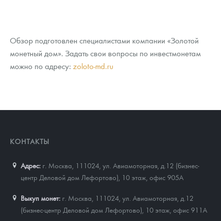
Обзор подготовлен специалистами компании «Золотой
монетный дом». Задать свои вопросы по инвестмонетам
можно по адресу:
zoloto-md.ru
КОНТАКТЫ
Адрес:
г. Москва, 111024
,
ул. Авиамоторная, д.12 (бизнес-
центр Деловой дом Лефортово), 10 этаж, офис 905А
Выкуп монет:
г. Москва, 111024, ул. Авиамоторная, д.12
(бизнес-центр Деловой дом Лефортово), 10 этаж, офис 911А