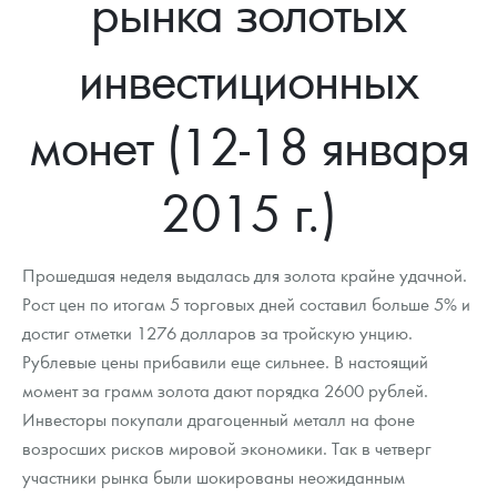
рынка золотых
Новости
Монеты и жетоны ЗМД
Клуб ЗМД
Подбор монет
Иностранные
Памятные монеты России и СССР
инвестиционных
Котировки
Георгий Победоносец
Гарантии
Информация
Аналитика и события
Монеты стран мира после 1950г
Монеты Царской России
Контакты
Золотой червонец Сеятель
Выкуп монет
Распродажа монет и жетонов
Cтатьи
Курс золота и серебра
Итоги 2025 года. Прогноз курсов золота, серебра, платины на
монет (12-18 января
2026 год
О нас
Золотые слитки
Вопрос - ответ
Георгий Победоносец - динамика цен
Лом выкуп
Выкуп серебряных монет
2015 г.)
Аксессуары
Памятка для работы с монетами из драгметаллов
Скупка слитков
Наши преимущества
Гарри Поттер
Условия возврата
Письмо директору
Прошедшая неделя выдалась для золота крайне удачной.
Рост цен по итогам 5 торговых дней составил больше 5% и
Год Лошади
Монеты
Пресс-служба
достиг отметки 1276 долларов за тройскую унцию.
Рублевые цены прибавили еще сильнее. В настоящий
Флот: ледоколы и корабли
Политика конфиденциальности
момент за грамм золота дают порядка 2600 рублей.
Жетоны "Необыкновенные обитатели глубин"
Политика использования Cookies
Инвесторы покупали драгоценный металл на фоне
возросших рисков мировой экономики. Так в четверг
Ювелирные изделия
Положение по обработке и защите персональных данных
участники рынка были шокированы неожиданным