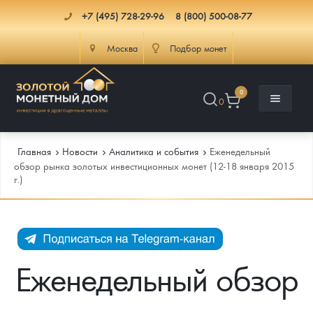
+7 (495) 728-29-96
8 (800) 500-08-77
Москва
Подбор монет
0
0
Главная
Новости
Аналитика и события
Еженедельный
обзор рынка золотых инвестиционных монет (12-18 января 2015
г.)
Каталог
Инфо
Каталог Монет
Доставка
Инвестиционные монеты
Как сделать заказ
Еженедельный обзор
Услуги
Памятные и старинные монеты
Подлинность монет
Монеты Россия и СССР