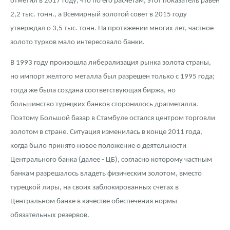
отметил в 2017 году, что по его расчетам, этот показатель равен
Русская нумизматика
2,2 тыс. тонн., а Всемирный золотой совет в 2015 году
Золотая карманная галерея
утверждал о 3,5 тыс. тонн. На протяжении многих лет, частное
золото турков мало интересовало банки.
Наборы подарочных и коллекционных монет
В 1993 году произошла либерализация рынка золота страны,
Монеты и жетоны из недрагоценных металлов
но импорт желтого металла был разрешен только с 1995 года;
тогда же была создана соответствующая биржа, но
Книги по нумизматике
большинство турецких банков сторонилось драгметалла.
Поэтому Большой базар в Стамбуле остался центром торговли
золотом в стране. Ситуация изменилась в конце 2011 года,
когда было принято новое положение о деятельности
Центрального банка (далее - ЦБ), согласно которому частным
банкам разрешалось владеть физическим золотом, вместо
турецкой лиры, на своих заблокированных счетах в
Центральном банке в качестве обеспечения нормы
обязательных резервов.