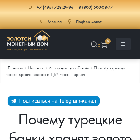
+7 (495) 728-29-96
8 (800) 500-08-77
Москва
Подбор монет
0
0
Главная
Новости
Аналитика и события
Почему турецкие
банки хранят золото в ЦБ? Часть первая
Каталог
Инфо
Каталог Монет
Почему турецкие
Доставка
Инвестиционные монеты
Как сделать заказ
банки хранят золото
Услуги
Памятные и старинные монеты
Подлинность монет
Монеты Россия и СССР