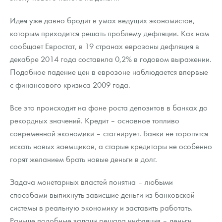
Русская нумизматика
Идея уже давно бродит в умах ведущих экономистов,
Золотая карманная галерея
которым приходится решать проблему дефляции. Как нам
сообщает Евростат, в 19 странах еврозоны дефляция в
Наборы подарочных и коллекционных монет
декабре 2014 года составила 0,2% в годовом выражении.
Монеты и жетоны из недрагоценных металлов
Подобное падение цен в еврозоне наблюдается впервые
с финансового кризиса 2009 года.
Книги по нумизматике
Все это происходит на фоне роста депозитов в банках до
рекордных значений. Кредит – основное топливо
современной экономики – стагнирует. Банки не торопятся
искать новых заемщиков, а старые кредиторы не особенно
горят желанием брать новые деньги в долг.
Задача монетарных властей понятна – любыми
способами выпихнуть зависшие деньги из банковской
системы в реальную экономику и заставить работать.
Раньше подобные задачи решала инфляция – деньги