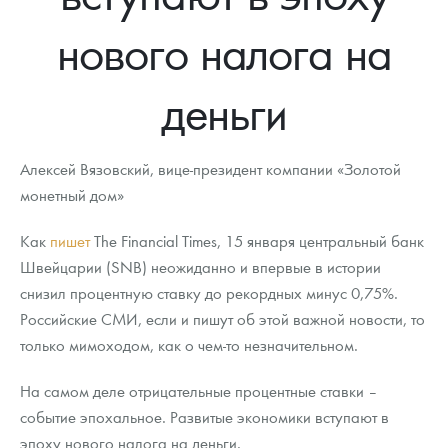
Новости
Монеты и жетоны ЗМД
Клуб ЗМД
Подбор монет
Иностранные
Памятные монеты России и СССР
нового налога на
Котировки
Георгий Победоносец
Гарантии
Информация
Аналитика и события
Монеты стран мира после 1950г
Монеты Царской России
деньги
Контакты
Золотой червонец Сеятель
Выкуп монет
Распродажа монет и жетонов
Cтатьи
Курс золота и серебра
Итоги 2025 года. Прогноз курсов золота, серебра, платины на
2026 год
О нас
Золотые слитки
Вопрос - ответ
Георгий Победоносец - динамика цен
Лом выкуп
Выкуп серебряных монет
Алексей Вязовский, вице-президент компании «Золотой
Аксессуары
Памятка для работы с монетами из драгметаллов
Скупка слитков
монетный дом»
Наши преимущества
Гарри Поттер
Условия возврата
Письмо директору
Как
пишет
The Financial Times, 15 января центральный банк
Швейцарии (SNB) неожиданно и впервые в истории
Год Лошади
Монеты
Пресс-служба
снизил процентную ставку до рекордных минуc 0,75%.
Российские СМИ, если и пишут об этой важной новости, то
Флот: ледоколы и корабли
Политика конфиденциальности
только мимоходом, как о чем-то незначительном.
Жетоны "Необыкновенные обитатели глубин"
Политика использования Cookies
На самом деле отрицательные процентные ставки –
Ювелирные изделия
Положение по обработке и защите персональных данных
событие эпохальное. Развитые экономики вступают в
эпоху нового налога на деньги.