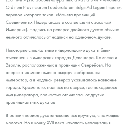
Ordinum Provinciarum Foederatarum Belgii Ad Legem Imperii»,
перевод которого таков: «Монета провинций
Соединенных Нидерландов в соответствии с законом
Империи»). Надпись на реверсе двойного дуката обычно
немного отличалась от надписи на одиночном дукате.
Некоторые специальные нидерландские дукаты были
отчеканены в имперских городах Девентера, Кампена и
Зволле, расположенных в провинции Оверэйсел. На
аверсе этих монет вместо рыцаря изображался
император, а в надписи реверса указывалось название
города. Кроме того, надпись на аверсе, где находилось
имя императора, полностью отличалась от других
провинциальных дукатов.
В ранний период дукаты чеканились вручную, с помощью
молотка. Но к концу XVII века началась механизация