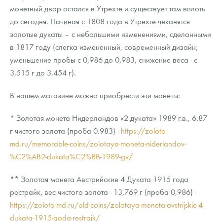
монетный двор остался в Утрехте и существует там вплоть
до сегодня. Начиная с 1808 года в Утрехте чеканятся
золотые дукаты – с небольшими изменениями, сделанными
в 1817 году (слегка измененный, современный дизайн;
уменьшение пробы с 0,986 до 0,983, снижение веса - с
3,515 г до 3,454 г).
В нашем магазине можно приобрести эти монеты:
* Золотая монета Нидерландов «2 дуката» 1989 г.в., 6.87
г чистого золота (проба 0.983) -
https://zoloto-
md.ru/memorable-coins/zolotaya-moneta-niderlandov-
%C2%AB2-dukata%C2%BB-1989-gv/
** Золотая монета Австрийские 4 Дуката 1915 года
рестрайк, вес чистого золота - 13,769 г (проба 0,986) -
https://zoloto-md.ru/old-coins/zolotaya-moneta-avstrijskie-4-
dukata-1915-goda-restrajk/