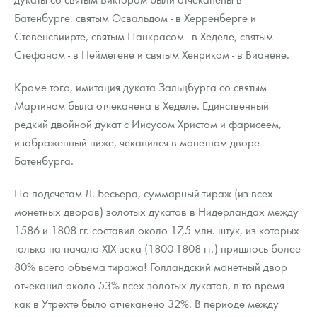
Батенбурге, святым Освальдом - в Херренберге и
Стевенсвиирте, святым Панкрасом - в Хеделе, святым
Стефаном - в Неймегене и святым Хенриком - в Вианене.
Кроме того, имитация дуката Зальцбурга со святым
Мартином была отчеканена в Хеделе. Единственный
редкий двойной дукат с Иисусом Христом и фарисеем,
изображенный ниже, чеканился в монетном дворе
Батенбурга.
По подсчетам Л. Бесьера, суммарный тираж (из всех
монетных дворов) золотых дукатов в Нидерландах между
1586 и 1808 гг. составил около 17,5 млн. штук, из которых
только на начало XIX века (1800-1808 гг.) пришлось более
80% всего объема тиража! Голландский монетный двор
отчеканил около 53% всех золотых дукатов, в то время
как в Утрехте было отчеканено 32%. В периоде между