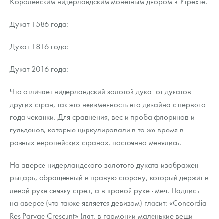
Королевским нидерландским монетным двором в Утрехте.
Дукат 1586 года:
Дукат 1816 года:
Дукат 2016 года:
Что отличает нидерландский золотой дукат от дукатов
других стран, так это неизменность его дизайна с первого
года чеканки. Для сравнения, вес и проба флоринов и
гульденов, которые циркулировали в то же время в
разных европейских странах, постоянно менялись.
На аверсе нидерландского золотого дуката изображен
рыцарь, обращенный в правую сторону, который держит в
левой руке связку стрел, а в правой руке - меч. Надпись
на аверсе (что также является девизом) гласит: «Concordia
Res Parvae Crescunt» (лат. в гармонии маленькие вещи