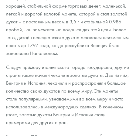
Русская нумизматика
хорошей, стабильной форме торговых денег: маленькой,
легкой и дорогой золотой монете, которой и стал золотой
Золотая карманная галерея
дукат – с постоянным весом в 3,5 г и стабильной 0,986
пробой, - он замечательно подошел для этой цели. Более
Наборы подарочных и коллекционных монет
того, дизайн венецианского дуката оставался неизменным
Монеты и жетоны из недрагоценных металлов
вплоть до 1797 года, когда республика Венеция была
завоевана Наполеоном.
Книги по нумизматике
Следуя примеру итальянского города-государства, другие
страны также начали чеканить золотые дукаты. Две из них,
Венгрия и Испания, чеканили и распространяли большое
количество своих дукатов по всему миру. Эти монеты
стали популярными, узнаваемыми во всем миру и часто
использовались в международных сделках. В конечном
итоге, золотые дукаты Венгрии и Испании стали
примерами для других стран.