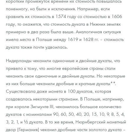
короткий промежуток времени их стоимость повышалась
понемногу, но были и исключения. Например, если
сравнить их стоимость в 1574 году со стоимостью в 1606
году, то окажется, что стоимость дуката в Нижних землях
примерно в два раза была выше. Аналогичная ситуация
имела место в Польше между 1619 и 1628 гг. – стоимость
дуката также почти удвоилась.
Нидерланды чеканили одиночные и двойные дукаты, что
привело к тому, что многие европейские страны стали
чеканить свои одиночные и двойные дукаты. Но некоторые
из них больше чеканили дробные и кратные дукаты**.
Существовала даже монета в 100 дукатов, которая
создавалась некоторыми странами. В Польше, например,
при короле Зигмунте III, чеканилось большое количество
дукатов с номиналами 90, 60, 50, 40, 20, 15, 10, 9, 8, 5, 4,
3, 2, 1, и ½ дуката. В то же время, Нюрнбергский монетный
двор (Германия) чеканил дробные части золотого дуката –