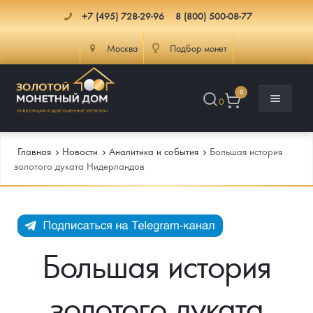
+7 (495) 728-29-96
8 (800) 500-08-77
Москва
Подбор монет
0
0
Главная
Новости
Аналитика и события
Большая история
золотого дуката Нидерландов
Каталог
Инфо
Каталог Монет
Большая история
Доставка
Инвестиционные монеты
Как сделать заказ
золотого дуката
Услуги
Памятные и старинные монеты
Подлинность монет
Монеты Россия и СССР