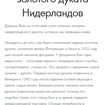
Новости
Монеты и жетоны ЗМД
Клуб ЗМД
Подбор монет
Иностранные
Памятные монеты России и СССР
Нидерландов
Котировки
Георгий Победоносец
Гарантии
Информация
Аналитика и события
Монеты стран мира после 1950г
Монеты Царской России
Контакты
Золотой червонец Сеятель
Выкуп монет
Распродажа монет и жетонов
Cтатьи
Курс золота и серебра
Итоги 2025 года. Прогноз курсов золота, серебра, платины на
Дариуш Ясек из «coinweek.com» написал историю
2026 год
нидерландского дуката, которую мы приводим ниже.
О нас
Золотые слитки
Вопрос - ответ
Георгий Победоносец - динамика цен
Лом выкуп
Выкуп серебряных монет
Незадолго до того, как были отчеканены первые золотые
Аксессуары
Памятка для работы с монетами из драгметаллов
Скупка слитков
Наши преимущества
дукаты, монетные дворы Флоренции и Генуи в 1252 году
уже начали чеканить флорины. У флоринов был один
Гарри Поттер
Условия возврата
Письмо директору
недостаток – отсутствие единого стандарта веса и пробы,
Год Лошади
Монеты
соответственно, стоимости. Это привело к введению новой
Пресс-служба
монеты – дуката. Первые золотые дукаты появились в
Флот: ледоколы и корабли
Политика конфиденциальности
Венеции в 1285 году после издания соответствующего
эдикта годом ранее. Венеция начала чеканить золотые
Жетоны "Необыкновенные обитатели глубин"
Политика использования Cookies
дукаты (известные также как цеккино), потому что,
Ювелирные изделия
Положение по обработке и защите персональных данных
подобно Генуе, этот город был в то время лидером
международной торговли. Отсюда потребность в