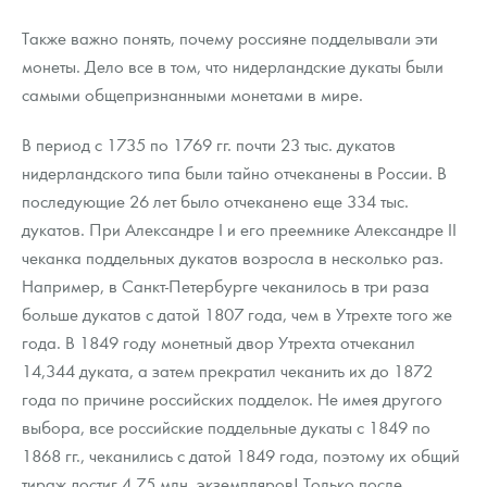
Также важно понять, почему россияне подделывали эти
монеты. Дело все в том, что нидерландские дукаты были
самыми общепризнанными монетами в мире.
В период с 1735 по 1769 гг. почти 23 тыс. дукатов
нидерландского типа были тайно отчеканены в России. В
последующие 26 лет было отчеканено еще 334 тыс.
дукатов. При Александре I и его преемнике Александре II
чеканка поддельных дукатов возросла в несколько раз.
Например, в Санкт-Петербурге чеканилось в три раза
больше дукатов с датой 1807 года, чем в Утрехте того же
года. В 1849 году монетный двор Утрехта отчеканил
14,344 дуката, а затем прекратил чеканить их до 1872
года по причине российских подделок. Не имея другого
выбора, все российские поддельные дукаты с 1849 по
1868 гг., чеканились с датой 1849 года, поэтому их общий
тираж достиг 4,75 млн. экземпляров! Только после