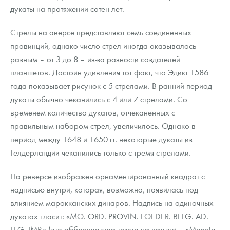
дукаты на протяжении сотен лет.
Стрелы на аверсе представляют семь соединенных
провинций, однако число стрел иногда оказывалось
разным – от 3 до 8 – из-за разности создателей
планшетов. Достоин удивления тот факт, что Эдикт 1586
года показывает рисунок с 5 стрелами. В ранний период
дукаты обычно чеканились с 4 или 7 стрелами. Со
временем количество дукатов, отчеканенных с
правильным набором стрел, увеличилось. Однако в
период между 1648 и 1650 гг. некоторые дукаты из
Гелдерландии чеканились только с тремя стрелами.
На реверсе изображен орнаментированный квадрат с
надписью внутри, которая, возможно, появилась под
влиянием марокканских динаров. Надпись на одиночных
дукатах гласит: «MO. ORD. PROVIN. FOEDER. BELG. AD.
LEG. IMP.» (это аббревиатура текста на латыни – «Moneta