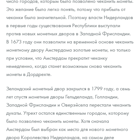
число городов, которым было позволено чеканить монеты.
Это желание было легко понять, потому что прибыль от
чеканки была значительной. Поэтому власти Нидерландов
в первые годы существования Республики выступали
против новых монетных дворов в Западной Фрисландии.
В 1673 году они позволили на временной основе чеканить
монетному двору Амстердама золотые монеты, но только
при условии, что Амстердам прекратит чеканку
немедленно, когда станет возможным снова чеканить
монеты в Дордрехте.
Зеландский монетный двор закрылся в 1799 году, а семь
лет спустя монетные дворы Гельделанда, Голландии,
Западной Фрисландии и Оверэйсела перестали чеканить
дукаты. Утрехт остался единственным городом, которому
было позволено чеканить монеты. Хотя сначала
Амстердам был выбран как место для нового монетного
двора Королевства Нидерландов, на самом деле