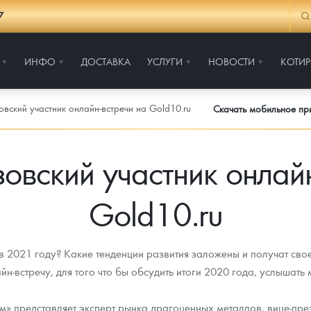
7
ИНФО
ДОСТАВКА
УСЛУГИ
НОВОСТИ
КОТИ
овский участник онлайн-встречи на Gold10.ru
Скачать мобильное п
овский участник онлай
Gold10.ru
в 2021 году? Какие тенденции развития заложены и получат сво
н-встречу, для того что бы обсудить итоги 2020 года, услышать 
м» представляет эксперт рынка драгоценных металлов, вице-пре