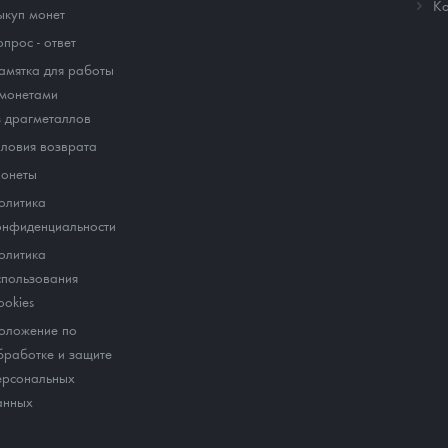
Ко
ыкуп монет
опрос - ответ
амятка для работы
 монетами
з драгметаллов
словия возврата
онеты
олитика
онфиденциальности
олитика
спользования
ookies
оложение по
бработке и защите
ерсональных
анных