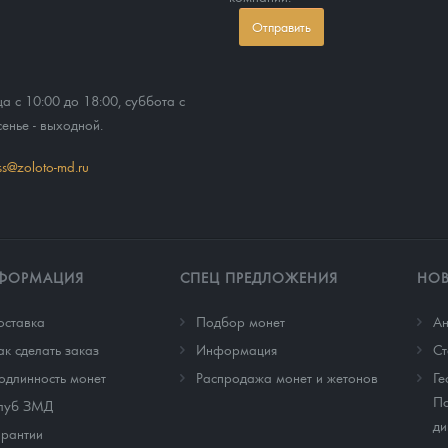
Отправить
ца с 10:00 до 18:00, суббота с
сенье - выходной.
ss@zoloto-md.ru
ФОРМАЦИЯ
СПЕЦ ПРЕДЛОЖЕНИЯ
НО
оставка
Подбор монет
Ан
ак сделать заказ
Информация
Cт
одлинность монет
Распродажа монет и жетонов
Ге
По
луб ЗМД
ди
арантии