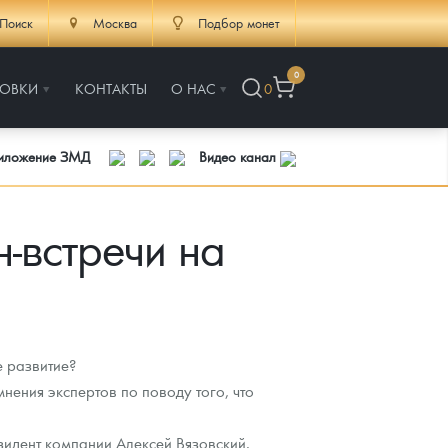
Поиск
Москва
Подбор монет
0
РОВКИ
КОНТАКТЫ
О НАС
0
риложение ЗМД
Видео канал
н-встречи на
е развитие?
мнения экспертов по поводу того, что
зидент компании Алексей Вязовский.