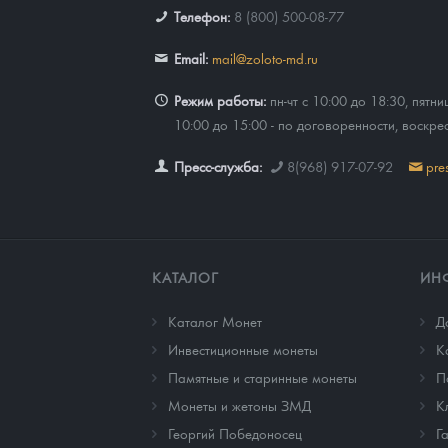
Телефон:
8 (800) 500-08-77
Наборы подарочных и коллекционных монет
Email:
mail@zoloto-md.ru
Монеты и жетоны из недрагоценных металлов
Режим работы:
пн-чт с 10:00 до 18:30, пятни
Книги по нумизматике
10:00 до 15:00 - по договоренности, воскре
Пресс-служба:
8(968) 917-07-92
pre
КАТАЛОГ
ИН
Каталог Монет
Д
Инвестиционные монеты
К
Памятные и старинные монеты
П
Монеты и жетоны ЗМД
К
Георгий Победоносец
Г