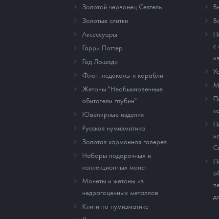
Золотой червонец Сеятель
В
Золотые слитки
В
Аксессуары
П
с
Гарри Поттер
и
Год Лошади
У
Флот: ледоколы и корабли
М
Жетоны "Необыкновенные
П
обитатели глубин"
к
Ювелирные изделия
П
Русская нумизматика
и
Золотая карманная галерея
C
Наборы подарочных и
П
коллекционных монет
о
Монеты и жетоны из
п
недрагоценных металлов
д
Книги по нумизматике