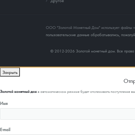
Другое
ООО "Золотой Монетный Дом" использует файлы «co
пользовательские данные обрабатывались, пожалуйс
© 2012-2026 Золотой монетный дом. Все прав
Закрыть
Отпр
Золотой монетный дом
в автоматическом режиме будет отслеживать поступление в
Имя
E-mail