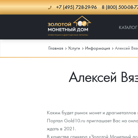
+7 (495) 728-29-96
8 (800) 500-08-7
КАТАЛОГ
Главная
Услуги
Информация
Алексей Вяз
Алексей Вяз
Каталог
Инфо
Каталог Монет
Доставка
Инвестиционные монеты
Как сделать заказ
Услуги
Памятные и старинные монеты
Подлинность монет
Монеты Россия и СССР
Каким будет рынок монет и драгметаллов 
Портал Gold10.ru приглашает Вас на онлай
Новости
Монеты и жетоны ЗМД
Клуб ЗМД
Подбор монет
Иностранные
Памятные монеты России и СССР
ждать в 2021.
В качестве спикера «Золотой Монетный до
Котировки
Георгий Победоносец
Гарантии
Информация
Аналитика и события
Монеты стран мира после 1950г
Монеты Царской России