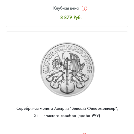
Клубная цена
8 879
Руб.
Стандартная цена
9 401
Руб.
Цена выкупа
Звоните
Серебряная монета Австрии "Венский Филармоникер",
31.1 г чистого серебра (проба 999)