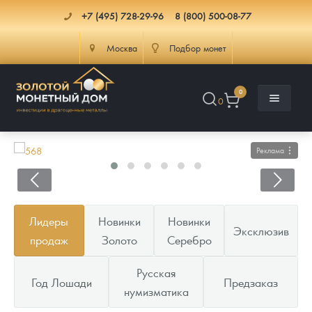
+7 (495) 728-29-96
8 (800) 500-08-77
Москва
Подбор монет
0
0
Реклама
Каталог
Лидеры
Новинки
Новинки
Эксклюзив
Инфо
Каталог Монет
продаж
Золото
Серебро
Доставка
Инвестиционные монеты
Как сделать заказ
Русская
Год Лошади
Предзаказ
нумизматика
Услуги
Памятные и старинные монеты
Подлинность монет
Монеты Россия и СССР