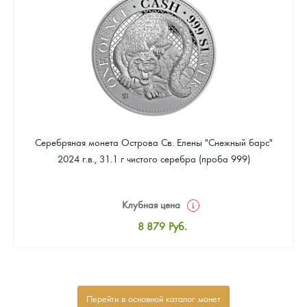
Звоните
Серебряная монета Острова Св. Елены "Снежный барс"
2024 г.в., 31.1 г чистого серебра (проба 999)
Клубная цена
8 879
Руб.
Стандартная цена
9 401
Руб.
Цена выкупа
Перейти в основной каталог монет
Звоните