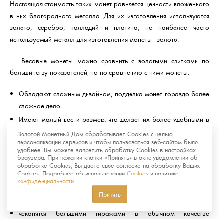
Настоящая стоимость таких монет равняется ценности вложенного
в них благородного металла. Для их изготовления используются
золото, серебро, палладий и платина, но наиболее часто
используемый металл для изготовления монеты - золото.
Весовые монеты можно сравнить с золотыми слитками по
большинству показателей, но по сравнению с ними монеты:
Обладают сложным дизайном, подделка монет гораздо более
сложное дело.
Имеют малый вес и размер, что делает их более удобными в
хранении и реализации.
Золотой Монетный Дом обрабатывает Cookies с целью
персонализации сервисов и чтобы пользоваться веб-сайтом было
удобнее. Вы можете запретить обработку Cookies в настройках
Памятные и инвестиционные монеты отличаются тем, что
браузера. При нажатии кнопки «Принять» в окне-уведомлении об
вторые:
обработке Cookies, Вы даете свое согласие на обработку Ваших
Cookies. Подробнее об использовании
Cookies
и политике
конфиденциальности
.
не пользуются большим спросом у нумизматов
Принять
не имеют художественной ценности
чеканятся большими тиражами в обычном качестве