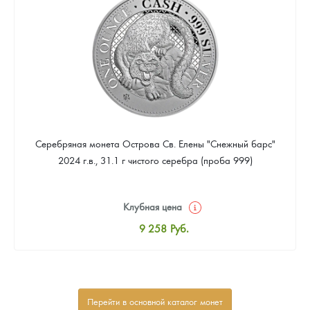
Звоните
Серебряная монета Острова Св. Елены "Снежный барс"
2024 г.в., 31.1 г чистого серебра (проба 999)
Клубная цена
9 258
Руб.
Стандартная цена
9 803
Руб.
Цена выкупа
Перейти в основной каталог монет
Звоните