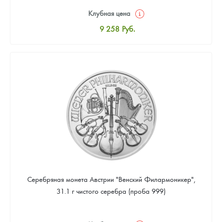
Клубная цена
9 258
Руб.
Стандартная цена
9 803
Руб.
Цена выкупа
Звоните
Серебряная монета Австрии "Венский Филармоникер",
31.1 г чистого серебра (проба 999)