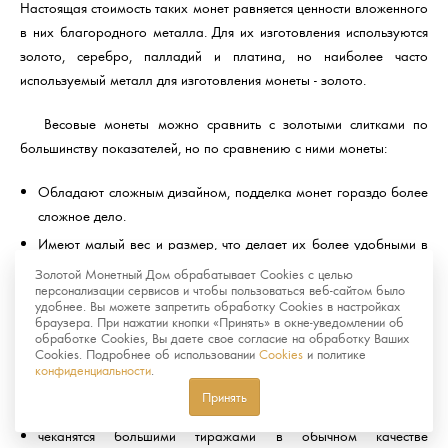
Настоящая стоимость таких монет равняется ценности вложенного
в них благородного металла. Для их изготовления используются
золото, серебро, палладий и платина, но наиболее часто
используемый металл для изготовления монеты - золото.
Весовые монеты можно сравнить с золотыми слитками по
большинству показателей, но по сравнению с ними монеты:
Обладают сложным дизайном, подделка монет гораздо более
сложное дело.
Имеют малый вес и размер, что делает их более удобными в
хранении и реализации.
Золотой Монетный Дом обрабатывает Cookies с целью
персонализации сервисов и чтобы пользоваться веб-сайтом было
удобнее. Вы можете запретить обработку Cookies в настройках
Памятные и инвестиционные монеты отличаются тем, что
браузера. При нажатии кнопки «Принять» в окне-уведомлении об
вторые:
обработке Cookies, Вы даете свое согласие на обработку Ваших
Cookies. Подробнее об использовании
Cookies
и политике
конфиденциальности
.
не пользуются большим спросом у нумизматов
Принять
не имеют художественной ценности
чеканятся большими тиражами в обычном качестве