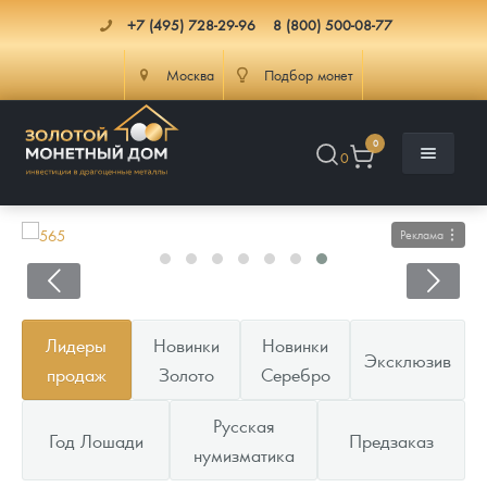
+7 (495) 728-29-96
8 (800) 500-08-77
Москва
Подбор монет
0
0
Реклама
Каталог
Лидеры
Новинки
Новинки
Эксклюзив
Инфо
Каталог Монет
продаж
Золото
Серебро
Доставка
Инвестиционные монеты
Как сделать заказ
Русская
Год Лошади
Предзаказ
нумизматика
Услуги
Памятные и старинные монеты
Подлинность монет
Монеты Россия и СССР