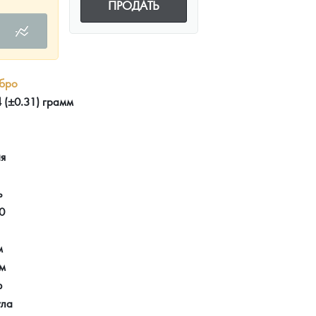
ПРОДАТЬ
бро
 (±0.31) грамм
ия
ь
0
м
мм
ф
ула