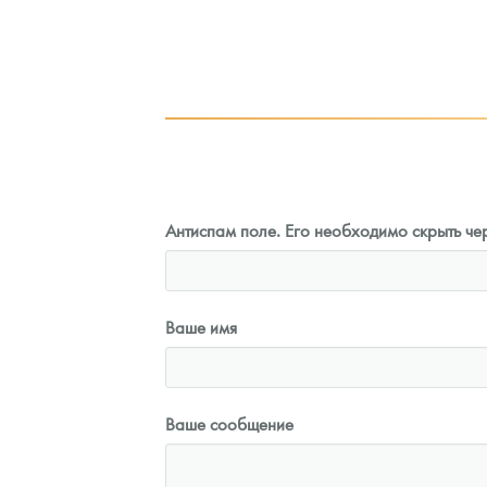
3
Руб.
101 860
Руб.
ыкупа
Цена выкупа
оните
93 023
Руб.
Антиспам поле. Его необходимо скрыть чер
Ваше имя
Ваше сообщение