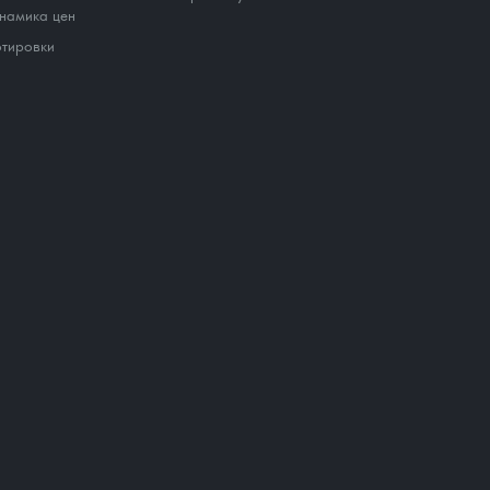
намика цен
тировки