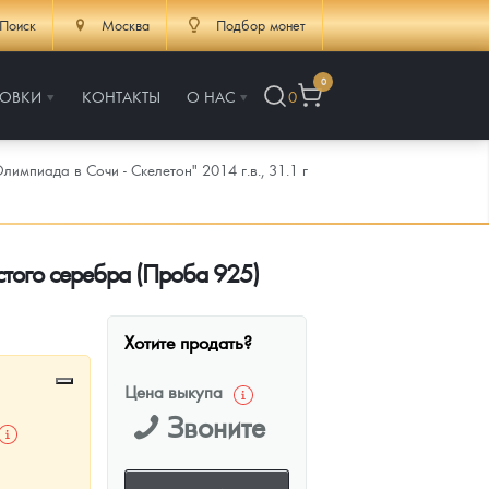
Поиск
Москва
Подбор монет
0
РОВКИ
КОНТАКТЫ
О НАС
0
импиада в Сочи - Скелетон" 2014 г.в., 31.1 г
истого серебра (Проба 925)
Хотите продать?
Цена выкупа
Звоните