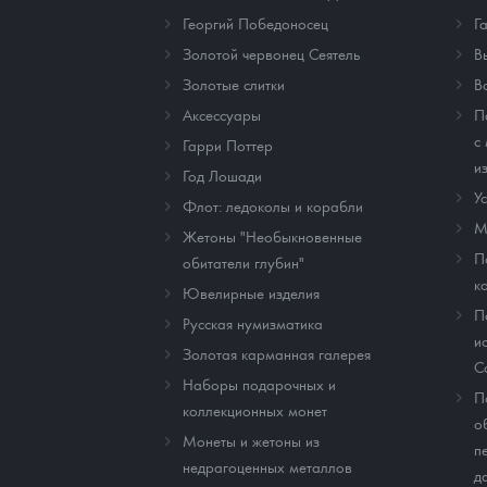
Георгий Победоносец
Г
Золотой червонец Сеятель
В
Золотые слитки
В
Аксессуары
П
с
Гарри Поттер
и
Год Лошади
У
Флот: ледоколы и корабли
М
Жетоны "Необыкновенные
П
обитатели глубин"
к
Ювелирные изделия
П
Русская нумизматика
и
Золотая карманная галерея
C
Наборы подарочных и
П
коллекционных монет
о
Монеты и жетоны из
п
недрагоценных металлов
д