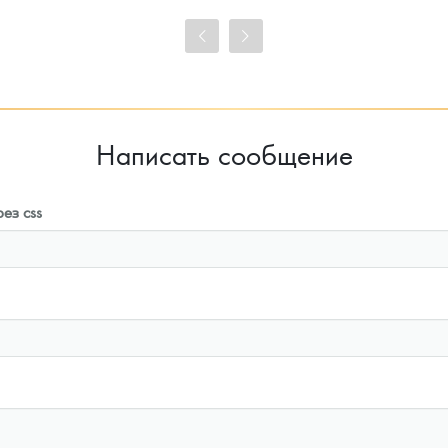
99 814
Руб.
99 814
Руб.
Цена выкупа
Цена выкупа
93 023
Руб.
93 953
Руб.
Написать сообщение
ез css