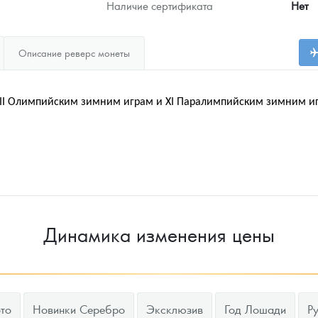
Наличие сертификата
Нет
Описание реверс монеты
II
Олимпийским зимним играм и
XI
Паралимпийским зимним игра
Динамика изменения цены
то
Новинки Серебро
Эксклюзив
Год Лошади
Р