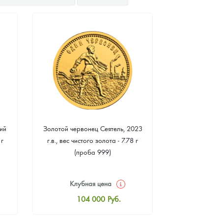
ий
Золотой червонец Сеятель, 2023
Золотая 
 г
г.в., вес чистого золота - 7.78 г
"Филармонике
(проба 999)
г чистого зо
Клубная цена
Клуб
104 000
Руб.
10
Стандартная цена
Стан