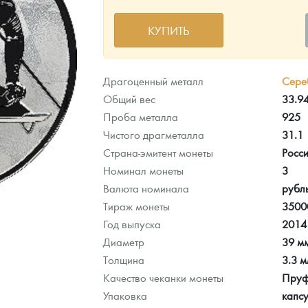
КУПИТЬ
ра, платины на 2026 год
Драгоценный металл
Сере
Общий вес
33.94
Проба металла
925
Чистого драгметалла
31.1
Страна-эмитент монеты
Росс
Номинал монеты
3
Валюта номинала
рубл
Тираж монеты
3500
Год выпуска
2014
Диаметр
39 м
данных
Толщина
3.3 
Качество чеканки монеты
Пру
Упаковка
капс