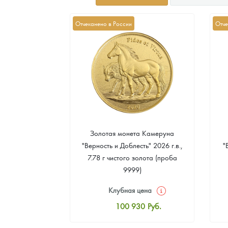
Отчеканено в России
Отче
а Острова Св.
Золотая монета Камеруна
рс" 2024 г.в.,
"Верность и Доблесть" 2026 г.в.,
"
еребра (проба
7.78 г чистого золота (проба
9999)
цена
Клубная цена
8
Руб.
100 930
Руб.
ная цена
Стандартная цена