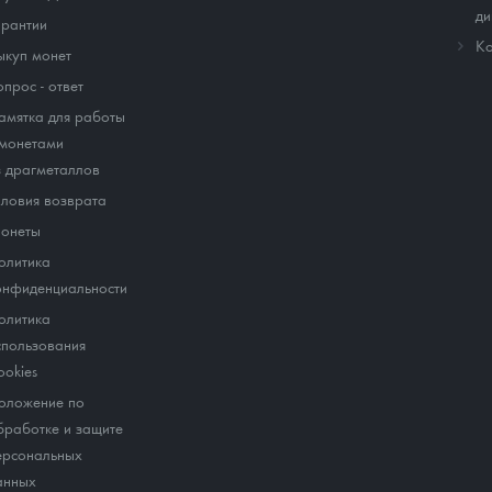
ди
арантии
Ко
ыкуп монет
опрос - ответ
амятка для работы
 монетами
з драгметаллов
словия возврата
онеты
олитика
онфиденциальности
олитика
спользования
ookies
оложение по
бработке и защите
ерсональных
анных