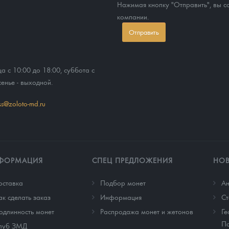
Нажимая кнопку "Отправить", вы 
компании.
Отправить
ца с 10:00 до 18:00, суббота с
сенье - выходной.
ss@zoloto-md.ru
ФОРМАЦИЯ
СПЕЦ ПРЕДЛОЖЕНИЯ
НО
оставка
Подбор монет
Ан
ак сделать заказ
Информация
Cт
одлинность монет
Распродажа монет и жетонов
Ге
По
луб ЗМД