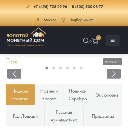
+7 (495) 728-29-96
8 (800) 500-08-77
Москва
Подбор монет
0
0
Реклама
Каталог
Лидеры
Новинки
Новинки
Эксклюзив
Инфо
Каталог Монет
продаж
Золото
Серебро
Доставка
Инвестиционные монеты
Как сделать заказ
Русская
Год Лошади
Предзаказ
нумизматика
Услуги
Памятные и старинные монеты
Подлинность монет
Монеты Россия и СССР