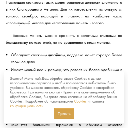
Настоящая стоимость таких монет равняется ценности вложенного
в них благородного металла. Для их изготовления используются
золото, серебро, палладий и платина, но наиболее часто
используемый металл для изготовления монеты - золото.
Весовые монеты можно сравнить с золотыми слитками по
большинству показателей, но по сравнению с ними монеты:
Обладают сложным дизайном, подделка монет гораздо более
сложное дело.
Имеют малый вес и размер, что делает их более удобными в
хранении и реализации.
Золотой Монетный Дом обрабатывает Cookies с целью
персонализации сервисов и чтобы пользоваться веб-сайтом было
удобнее. Вы можете запретить обработку Cookies в настройках
Памятные и инвестиционные монеты отличаются тем, что
браузера. При нажатии кнопки «Принять» в окне-уведомлении об
вторые:
обработке Cookies, Вы даете свое согласие на обработку Ваших
Cookies. Подробнее об использовании
Cookies
и политике
конфиденциальности
.
не пользуются большим спросом у нумизматов
Принять
не имеют художественной ценности
чеканятся большими тиражами в обычном качестве