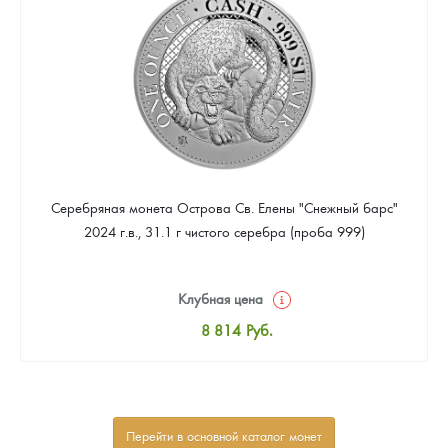
Звоните
Серебряная монета Острова Св. Елены "Снежный барс"
2024 г.в., 31.1 г чистого серебра (проба 999)
Клубная цена
8 814
Руб.
Стандартная цена
9 333
Руб.
Цена выкупа
Перейти в основной каталог монет
Звоните