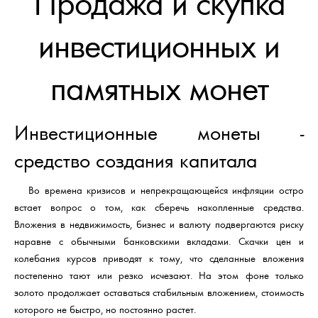
Продажа и скупка
инвестиционных и
памятных монет
Инвестиционные монеты -
средство создания капитала
Во времена кризисов и непрекращающейся инфляции остро
встает вопрос о том, как сберечь накопленные средства.
Вложения в недвижимость, бизнес и валюту подвергаются риску
наравне с обычными банковскими вкладами. Скачки цен и
колебания курсов приводят к тому, что сделанные вложения
постепенно тают или резко исчезают. На этом фоне только
золото продолжает оставаться стабильным вложением, стоимость
которого не быстро, но постоянно растет.