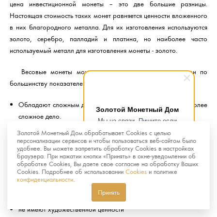
цена инвестиционной монеты – это две большие разницы.
Настоящая стоимость таких монет равняется ценности вложенного
в них благородного металла. Для их изготовления используются
золото, серебро, палладий и платина, но наиболее часто
используемый металл для изготовления монеты - золото.
Весовые монеты можно сравнить с золотыми слитками по
большинству показателей, но по сравнению с ними монеты:
Обладают сложным дизайном, подделка монет гораздо более
Золотой Монетный Дом
сложное дело.
Мы на связи. Пишите если
Имеют малый вес и размер, что делает их более удобными в
возникнут любые вопросы.
Золотой Монетный Дом обрабатывает Cookies с целью
Рады помочь.
персонализации сервисов и чтобы пользоваться веб-сайтом было
хранении и реализации.
удобнее. Вы можете запретить обработку Cookies в настройках
браузера. При нажатии кнопки «Принять» в окне-уведомлении об
Памятные и инвестиционные монеты отличаются тем, что
обработке Cookies, Вы даете свое согласие на обработку Ваших
Cookies. Подробнее об использовании
Cookies
и политике
вторые:
конфиденциальности
.
Принять
не пользуются большим спросом у нумизматов
не имеют художественной ценности