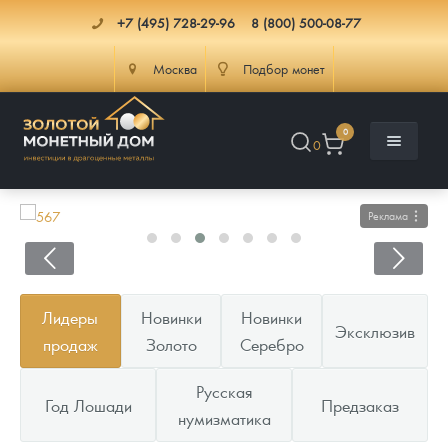
+7 (495) 728-29-96
8 (800) 500-08-77
Москва
Подбор монет
0
0
Реклама
Каталог
Лидеры
Новинки
Новинки
Эксклюзив
Инфо
Каталог Монет
продаж
Золото
Серебро
Доставка
Инвестиционные монеты
Как сделать заказ
Русская
Год Лошади
Предзаказ
нумизматика
Услуги
Памятные и старинные монеты
Подлинность монет
Монеты Россия и СССР