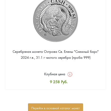
Звоните
Серебряная монета Острова Св. Елены "Снежный барс"
2024 г.в., 31.1 г чистого серебра (проба 999)
Клубная цена
9 258
Руб.
Стандартная цена
9 803
Руб.
Цена выкупа
Перейти в основной каталог монет
Звоните