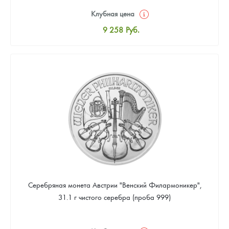
Клубная цена
9 258
Руб.
Стандартная цена
9 803
Руб.
Цена выкупа
Звоните
Серебряная монета Австрии "Венский Филармоникер",
31.1 г чистого серебра (проба 999)