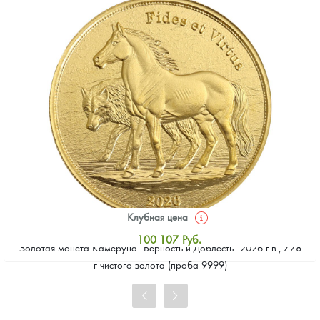
Клубная цена
100 107
Руб.
Золотая монета Камеруна "Верность и Доблесть" 2026 г.в., 7.78
Стандартная цена
г чистого золота (проба 9999)
101 029
Руб.
Цена выкупа
92 264
Руб.