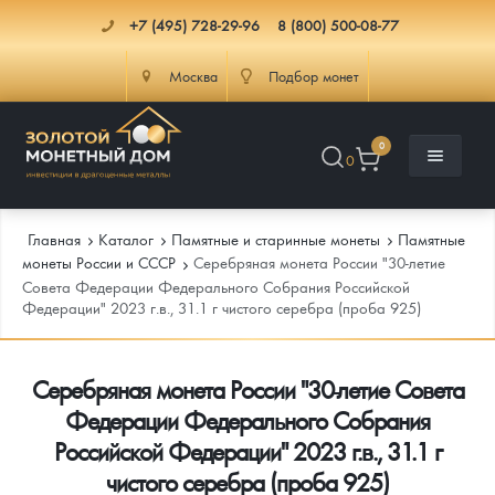
+7 (495) 728-29-96
8 (800) 500-08-77
Москва
Подбор монет
0
0
Главная
Каталог
Памятные и старинные монеты
Памятные
монеты России и СССР
Серебряная монета России "30-летие
Совета Федерации Федерального Собрания Российской
Федерации" 2023 г.в., 31.1 г чистого серебра (проба 925)
Каталог
Инфо
Каталог Монет
Серебряная монета России "30-летие Совета
Федерации Федерального Собрания
Доставка
Инвестиционные монеты
Как сделать заказ
Российской Федерации" 2023 г.в., 31.1 г
Услуги
Памятные и старинные монеты
Подлинность монет
Монеты Россия и СССР
чистого серебра (проба 925)