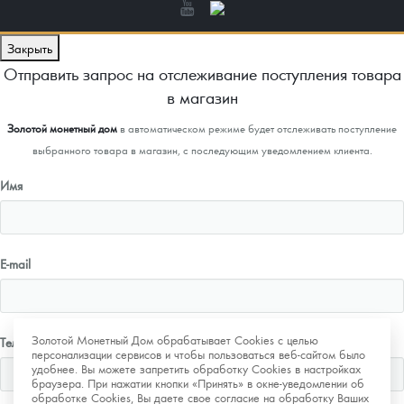
Закрыть
Отправить запрос на отслеживание поступления товара
в магазин
Золотой монетный дом
в автоматическом режиме будет отслеживать поступление
выбранного товара в магазин, с последующим уведомлением клиента.
Имя
E-mail
Золотой Монетный Дом обрабатывает Cookies с целью
Телефон
персонализации сервисов и чтобы пользоваться веб-сайтом было
удобнее. Вы можете запретить обработку Cookies в настройках
браузера. При нажатии кнопки «Принять» в окне-уведомлении об
обработке Cookies, Вы даете свое согласие на обработку Ваших