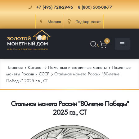
+7 (495) 728-29-96
8 (800) 500-08-77
Москва
Подбор монет
0
0
Главная
Каталог
Памятные и старинные монеты
Памятные
монеты России и СССР
Стальная монета России "80-летие
Победы" 2025 г.в., СТ
Каталог
Стальная монета России "80-летие Победы"
Инфо
Каталог Монет
2025 г.в., СТ
Доставка
Инвестиционные монеты
Как сделать заказ
Услуги
Памятные и старинные монеты
Подлинность монет
Монеты Россия и СССР