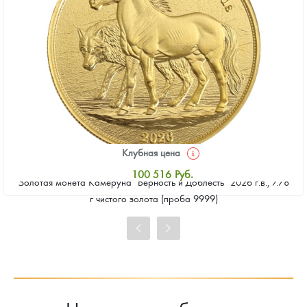
Клубная цена
100 516
Руб.
Золотая монета Камеруна "Верность и Доблесть" 2026 г.в., 7.78
Стандартная цена
г чистого золота (проба 9999)
101 442
Руб.
Цена выкупа
92 641
Руб.